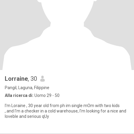
Lorraine
, 30
Pangil, Laguna, Filippine
Alla ricerca di:
Uomo 29 - 50
I'm Loraine , 30 year old from ph im single mOm with two kids
,.and I'm a checker in a cold warehouse, I'm looking for a nice and
loveble and serious qUy