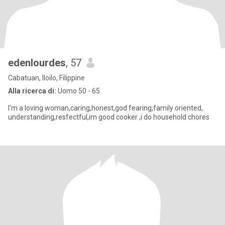
edenlourdes
, 57
Cabatuan, Iloilo, Filippine
Alla ricerca di:
Uomo 50 - 65
I'm a loving woman,caring,honest,god fearing,family oriented,
understanding,resfectful,im good cooker ,i do household chores