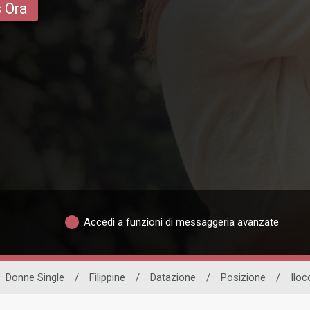
s Ora
Accedi a funzioni di messaggeria avanzate
Donne Single
/
Filippine
/
Datazione
/
Posizione
/
Iloc