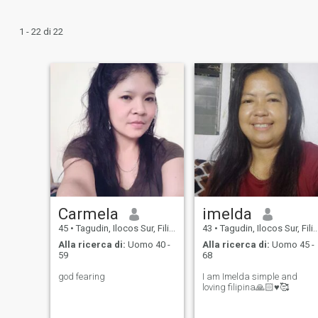
1 - 22 di 22
Carmela
imelda
45
•
Tagudin, Ilocos Sur, Filippine
43
•
Tagudin, Ilocos Sur, Filippine
Alla ricerca di:
Uomo 40 -
Alla ricerca di:
Uomo 45 -
59
68
god fearing
I am Imelda simple and
loving filipina🙏🏻♥️🥰