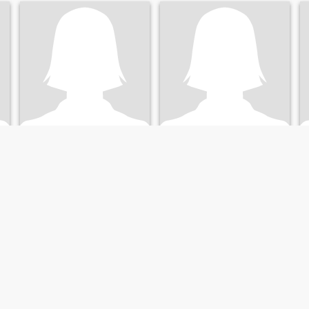
lyn
Chari
19
•
Tagudin, Ilocos Sur, Filippine
25
•
Tagudin, Ilocos Sur, Filippine
Alla ricerca di:
Uomo 22 -
Alla ricerca di:
Uomo 25 -
40
30
I’m shy but if you know me
simple
well I’am the most caring
person you’ve ever meet