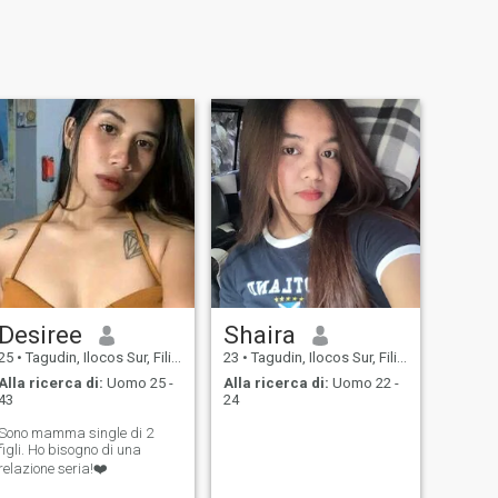
Desiree
Shaira
25
•
Tagudin, Ilocos Sur, Filippine
23
•
Tagudin, Ilocos Sur, Filippine
Alla ricerca di:
Uomo 25 -
Alla ricerca di:
Uomo 22 -
43
24
Sono mamma single di 2
figli. Ho bisogno di una
relazione seria!❤️