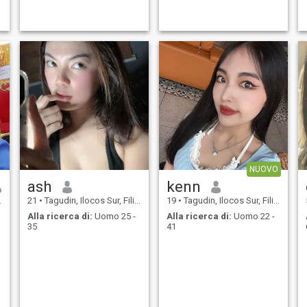
NUOVO
ash
kenn
21
•
Tagudin, Ilocos Sur, Filippine
19
•
Tagudin, Ilocos Sur, Filippine
Alla ricerca di:
Uomo 25 -
Alla ricerca di:
Uomo 22 -
35
41