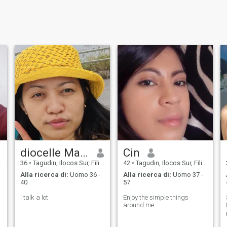
diocelle Marie
Cin
36
•
Tagudin, Ilocos Sur, Filippine
42
•
Tagudin, Ilocos Sur, Filippine
Alla ricerca di:
Uomo 36 -
Alla ricerca di:
Uomo 37 -
40
57
I talk a lot
Enjoy the simple things
around me