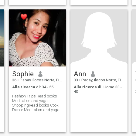
Sophie
Ann
36
•
Paoay, Ilocos Norte, Filippine
33
•
Paoay, Ilocos Norte, Filippine
Alla ricerca di:
34 - 55
Alla ricerca di:
Uomo 33 -
40
Fashion Trips Read books
Meditation and yoga
ShoppingRead books Cook
Dance Meditation and yoga
Sports Dance Games
Shopping Sports Trips