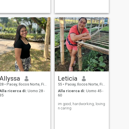
Allyssa
Leticia
28
•
Paoay, Ilocos Norte, Filippine
55
•
Paoay, Ilocos Norte, Filippine
Alla ricerca di:
Uomo 28 -
Alla ricerca di:
Uomo 45 -
35
60
im good, hardworking, loving
n caring