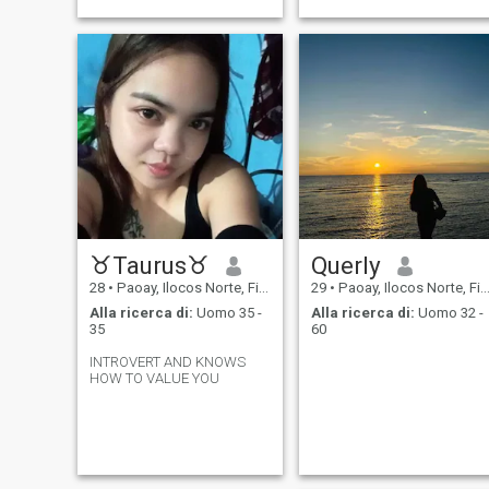
♉Taurus♉
Querly
28
•
Paoay, Ilocos Norte, Filippine
29
•
Paoay, Ilocos Norte, Filippine
Alla ricerca di:
Uomo 35 -
Alla ricerca di:
Uomo 32 -
35
60
INTROVERT AND KNOWS
HOW TO VALUE YOU