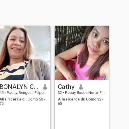
BONALYN COMISING
Cathy
45
•
Paoay, Benguet, Filippine
32
•
Paoay, Ilocos Norte, Filippine
Alla ricerca di:
Uomo 50 -
Alla ricerca di:
Uomo 32 -
75
65