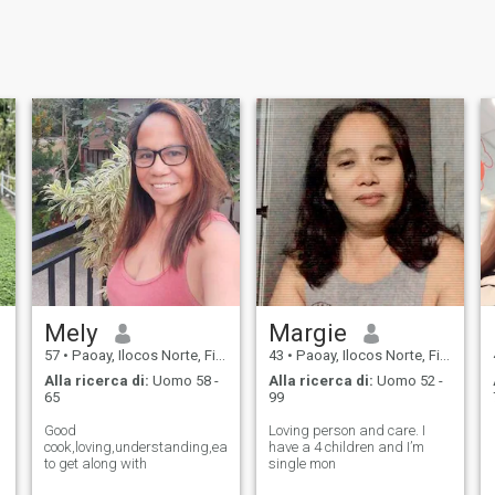
Mely
Margie
57
•
Paoay, Ilocos Norte, Filippine
43
•
Paoay, Ilocos Norte, Filippine
Alla ricerca di:
Uomo 58 -
Alla ricerca di:
Uomo 52 -
65
99
Good
Loving person and care. I
cook,loving,understanding,easy
have a 4 children and I’m
to get along with
single mon