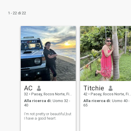
1 - 22 di 22
AC
Titchie
32
•
Paoay, Ilocos Norte, Filippine
42
•
Paoay, Ilocos Norte, Filippine
Alla ricerca di:
Uomo 32 -
Alla ricerca di:
Uomo 40 -
40
65
I'm not pretty or beautiful,but
I have a good heart.