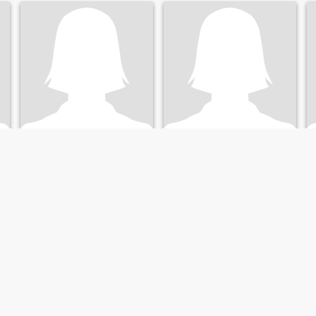
Je
Mia
29
•
Paoay, Ilocos Norte, Filippine
29
•
Paoay, Ilocos Norte, Filippine
Alla ricerca di:
Uomo 32 -
Alla ricerca di:
Uomo 32 -
60
58