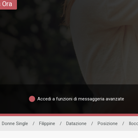
s Ora
Accedi a funzioni di messaggeria avanzate
Donne Single
/
Filippine
/
Datazione
/
Posizione
/
Iloc