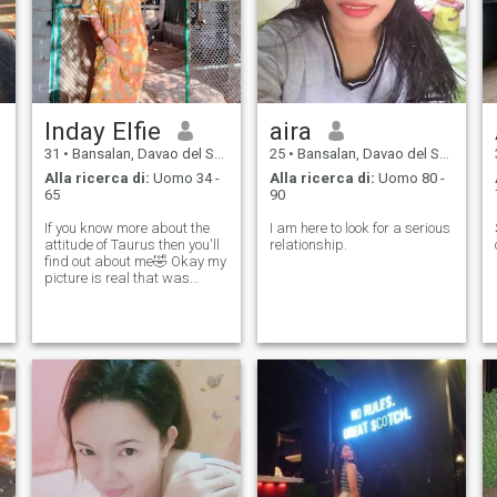
Inday Elfie
aira
31
•
Bansalan, Davao del Sur, Filippine
25
•
Bansalan, Davao del Sur, Filippine
Alla ricerca di:
Uomo 34 -
Alla ricerca di:
Uomo 80 -
65
90
If you know more about the
I am here to look for a serious
attitude of Taurus then you'll
relationship.
find out about me🤣 Okay my
picture is real that was
taken 3 days ago. So I don't
want to bother you if your
here just to flirt with coz I'm
not that will I think I'm
matured enough to talk