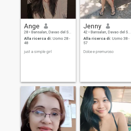
Ange
Jenny
28
•
Bansalan, Davao del Sur, Filippine
42
•
Bansalan, Davao del Sur, Filippine
Alla ricerca di:
Uomo 28 -
Alla ricerca di:
Uomo 38 -
48
57
just a simple girl
Dolce e premuroso