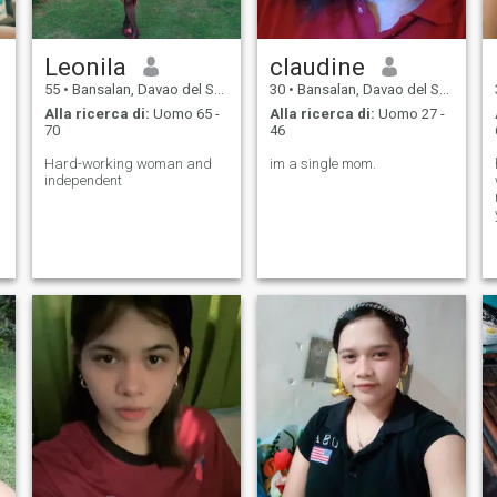
Leonila
claudine
55
•
Bansalan, Davao del Sur, Filippine
30
•
Bansalan, Davao del Sur, Filippine
Alla ricerca di:
Uomo 65 -
Alla ricerca di:
Uomo 27 -
70
46
Hard-working woman and
im a single mom.
independent