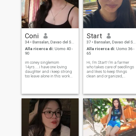
Coni
Start
34
•
Bansalan, Davao del Sur, Filippine
37
•
Bansalan, Davao del Sur, Filippine
Alla ricerca di:
Uomo 40 -
Alla ricerca di:
Uomo 36 -
90
65
im coney singlemom
Hi, I’m Start! I’m a farmer
14yrs.....i have one loving
who takes care of seedlings
daughter and i keep strong
and likes to keep things
too leave alone in this work
clean and organized,
without husband since i was
especially at home. I enjoy
pregnant that time 14yrs
deep talks and fun, easy
ago... my partner work
conversations once I feel
abroad never come back o
comfortable. I value good
dont know what happen to
company, kindness, and a
him but i try to move
simple, peaceful l