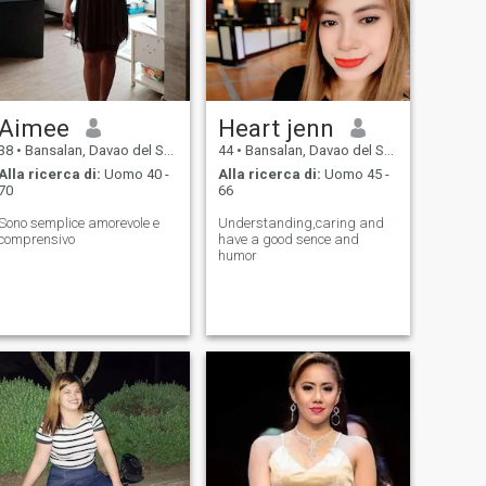
Aimee
Heart jenn
38
•
Bansalan, Davao del Sur, Filippine
44
•
Bansalan, Davao del Sur, Filippine
Alla ricerca di:
Uomo 40 -
Alla ricerca di:
Uomo 45 -
70
66
Sono semplice amorevole e
Understanding,caring and
comprensivo
have a good sence and
humor