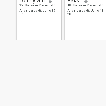
Lonely Girl
Rakki
35
•
Bansalan, Davao del Sur, Filippine
18
•
Bansalan, Davao del Sur, Filippine
Alla ricerca di:
Uomo 39 -
Alla ricerca di:
Uomo 18 -
57
20
Angel
Jay Ann
26
•
Bansalan, Davao del Sur, Filippine
26
•
Bansalan, Davao del Sur, Filippine