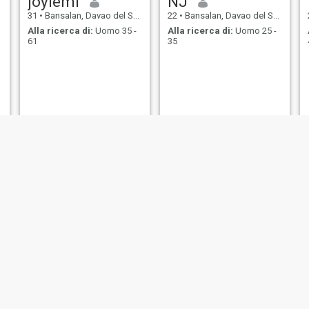
joylemi
NJ
31
•
Bansalan, Davao del Sur, Filippine
22
•
Bansalan, Davao del Sur, Filippine
Alla ricerca di:
Uomo 35 -
Alla ricerca di:
Uomo 25 -
61
35
Michelle
riza
28
•
Bansalan, Davao del Sur, Filippine
26
•
Bansalan, Davao del Sur, Filippine