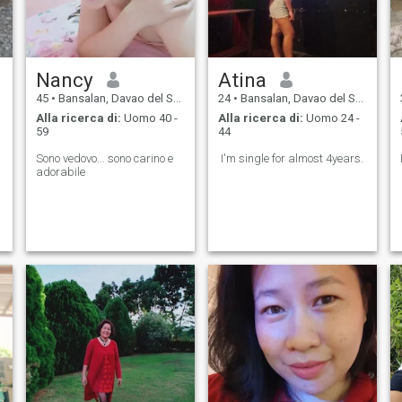
Nancy
Atina
45
•
Bansalan, Davao del Sur, Filippine
24
•
Bansalan, Davao del Sur, Filippine
Alla ricerca di:
Uomo 40 -
Alla ricerca di:
Uomo 24 -
59
44
Sono vedovo... sono carino e
I'm single for almost 4years.
adorabile