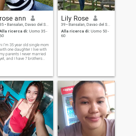
rose ann
Lily Rose
35
•
Bansalan, Davao del Sur, Filippine
39
•
Bansalan, Davao del Sur, Filippine
Alla ricerca di:
Uomo 35 -
Alla ricerca di:
Uomo 50 -
60
60
hi I'm 35 year old single mom
with one daughter I live with
my parents I never married
yet, and I have 7 brothers
and only me sister..... btw I
am not premium here or gold
member this dating site.lol