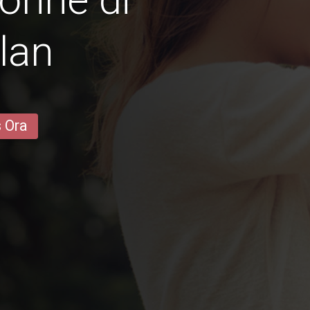
lan
s Ora