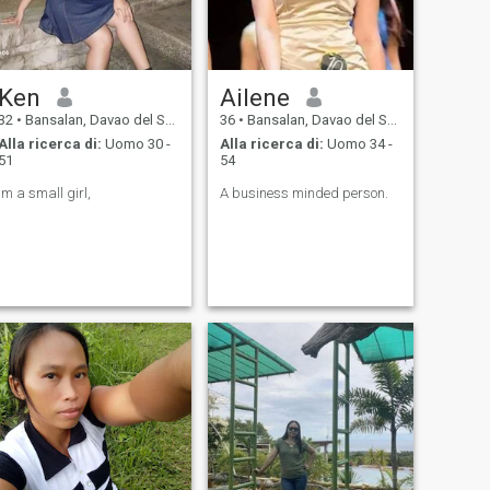
Ken
Ailene
32
•
Bansalan, Davao del Sur, Filippine
36
•
Bansalan, Davao del Sur, Filippine
Alla ricerca di:
Uomo 30 -
Alla ricerca di:
Uomo 34 -
51
54
Im a small girl,
A business minded person.