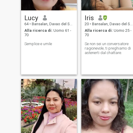
Lucy
Iris
64
•
Bansalan, Davao del Sur, Filippine
20
•
Bansalan, Davao del Sur, Filippine
Alla ricerca di:
Uomo 61 -
Alla ricerca di:
Uomo 25 -
70
70
Semplice e umile
Se non sei un conversatore
ragionevole, ti preghiamo di
astenerti dal chattare.