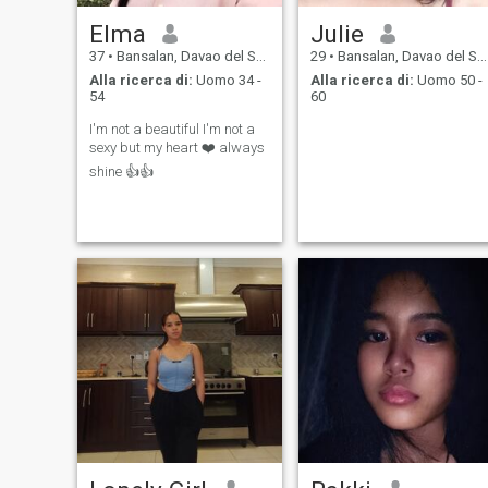
Elma
Julie
37
•
Bansalan, Davao del Sur, Filippine
29
•
Bansalan, Davao del Sur, Filippine
Alla ricerca di:
Uomo 34 -
Alla ricerca di:
Uomo 50 -
54
60
I'm not a beautiful I'm not a
sexy but my heart ❤️ always
shine 👍👍