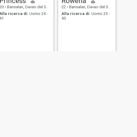
Princess
Rowena
20
•
Bansalan, Davao del Sur, Filippine
22
•
Bansalan, Davao del Sur, Filippine
Alla ricerca di:
Uomo 24 -
Alla ricerca di:
Uomo 25 -
41
45
SUCCESSIVO
Honey
25
•
Bansalan, Davao del Sur, Filippine