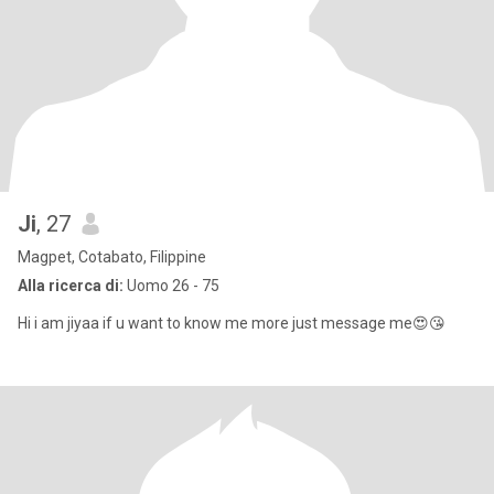
Ji
, 27
Magpet, Cotabato, Filippine
Alla ricerca di:
Uomo 26 - 75
Hi i am jiyaa if u want to know me more just message me😍😘