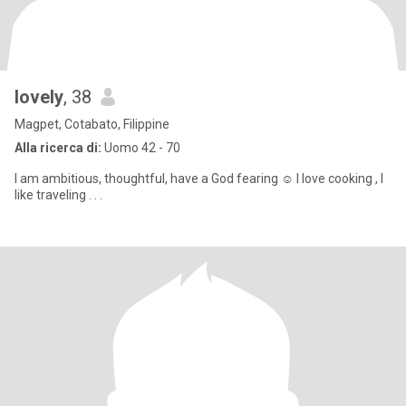
lovely
, 38
Magpet, Cotabato, Filippine
Alla ricerca di:
Uomo 42 - 70
I am ambitious, thoughtful, have a God fearing ☺️ I love cooking , I
like traveling . . .