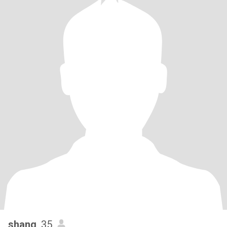
shang
, 35