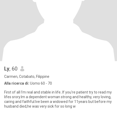
Ly
, 60
Carmen, Cotabato, Filippine
Alla ricerca di:
Uomo 60 - 70
First of all I'm real and stable in life..If you're patient try to read my
lifes srory.Im a dependent woman strong and healthy, very loving,
caring and faithful.Ive been a widowed for 11years but before my
husband died,he was very sick for so long w