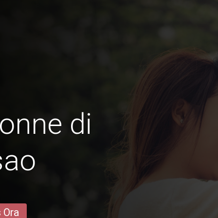
onne di
sao
s Ora