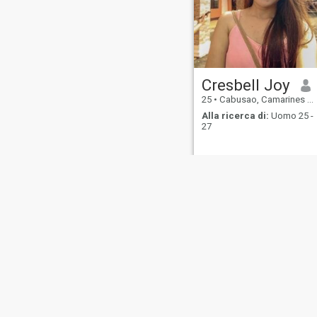
Cresbell Joy
25
•
Cabusao, Camarines Sur, Filippine
Alla ricerca di:
Uomo 25 -
27
Chi
Contattaci
Storie di
Termini di
La n
siamo
successo
Utilizzo
rim