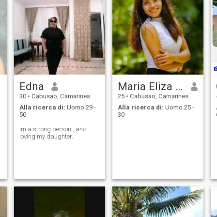
Edna
Maria Eliza Brioso Brondial
30
•
Cabusao, Camarines Sur, Filippine
25
•
Cabusao, Camarines Sur, Filippine
Alla ricerca di:
Uomo 29 -
Alla ricerca di:
Uomo 25 -
50
30
Im a strong person,, and
loving my daughter..