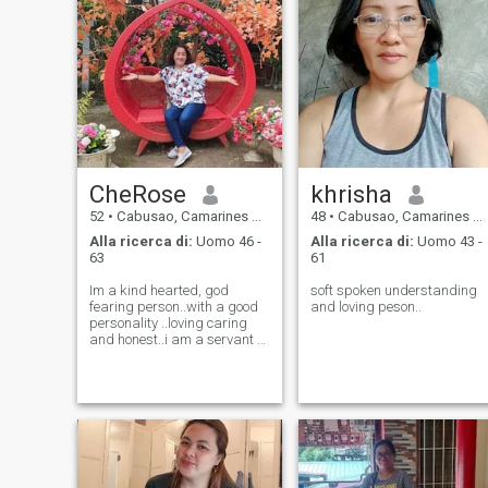
CheRose
khrisha
52
•
Cabusao, Camarines Sur, Filippine
48
•
Cabusao, Camarines Sur, Filippine
Alla ricerca di:
Uomo 46 -
Alla ricerca di:
Uomo 43 -
63
61
Im a kind hearted, god
soft spoken understanding
fearing person..with a good
and loving peson..
personality ..loving caring
and honest..i am a servant of
the lord as a lector ... a
church goers and a teacher
here in my conutry