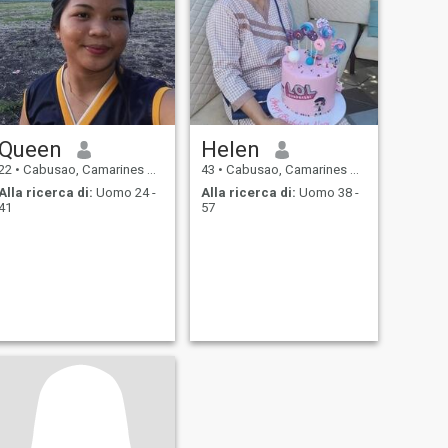
Queen
Helen
22
•
Cabusao, Camarines Sur, Filippine
43
•
Cabusao, Camarines Sur, Filippine
Alla ricerca di:
Uomo 24 -
Alla ricerca di:
Uomo 38 -
41
57