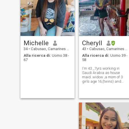
Michelle
Cheryll
34
•
Cabusao, Camarines Sur, Filippine
43
•
Cabusao, Camarines Sur, Filippine
Alla ricerca di:
Uomo 38 -
Alla ricerca di:
Uomo 39 -
67
58
I'm 43 ,,7yrs working in
Saudi Arabia as house
maid..widow ,a mom of 3
girls age 16,(twins) and
20yrs old