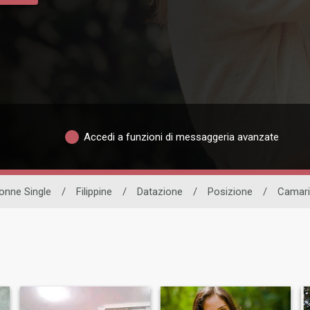
Accedi a funzioni di messaggeria avanzate
onne Single
/
Filippine
/
Datazione
/
Posizione
/
Camari