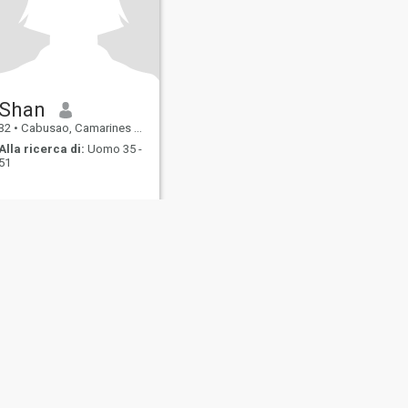
Shan
32
•
Cabusao, Camarines Sur, Filippine
Alla ricerca di:
Uomo 35 -
51
 degli
Mappa del
Linee Guida della
enti
Sito
Comunità