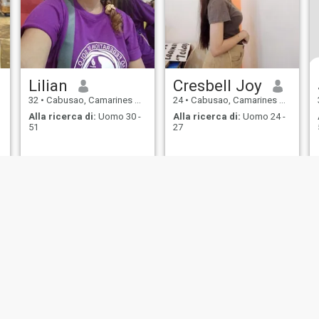
Lilian
Cresbell Joy
32
•
Cabusao, Camarines Sur, Filippine
24
•
Cabusao, Camarines Sur, Filippine
Alla ricerca di:
Uomo 30 -
Alla ricerca di:
Uomo 24 -
51
27
ostra politica di
Informativa
Politica dei
Sicurezza
borso
Privacy
cookie
Appuntam