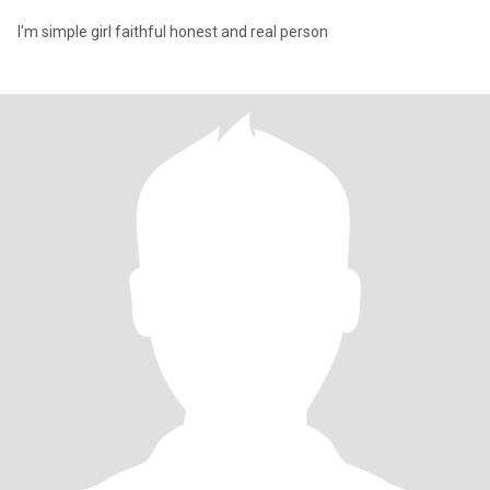
I'm simple girl faithful honest and real person