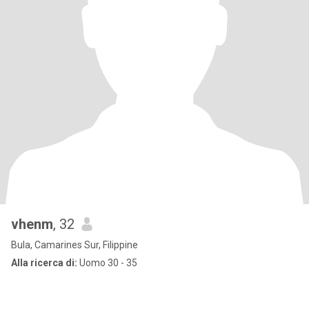
vhenm
, 32
Bula, Camarines Sur, Filippine
Alla ricerca di:
Uomo 30 - 35