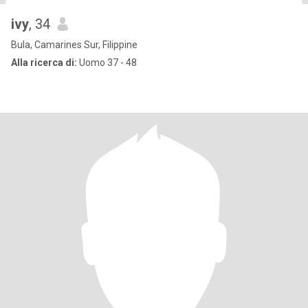
ivy
, 34
Bula, Camarines Sur, Filippine
Alla ricerca di:
Uomo 37 - 48