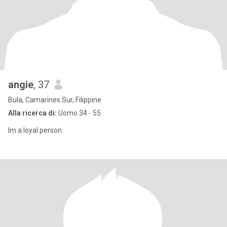
angie
, 37
Bula, Camarines Sur, Filippine
Alla ricerca di:
Uomo 34 - 55
Im a loyal person