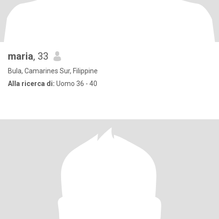
maria
, 33
Bula, Camarines Sur, Filippine
Alla ricerca di:
Uomo 36 - 40