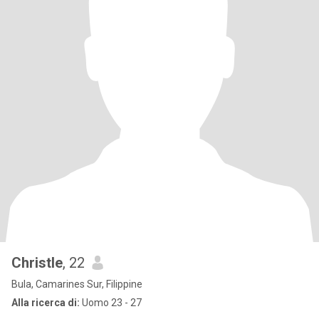
Christle
, 22
Bula, Camarines Sur, Filippine
Alla ricerca di:
Uomo 23 - 27