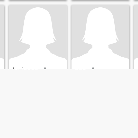
louiseee
zen
20
•
Gonzaga, Cagayan, Filippine
46
•
Gonzaga, Cagayan, Filippine
Alla ricerca di:
Uomo 23 -
Alla ricerca di:
Uomo 41 -
42
60