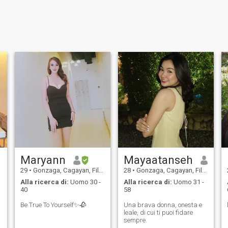
Maryann
Mayaatanseh
29
•
Gonzaga, Cagayan, Filippine
28
•
Gonzaga, Cagayan, Filippine
Alla ricerca di:
Uomo 30 -
Alla ricerca di:
Uomo 31 -
40
58
Be True To Yourself✨🥀
Una brava donna, onesta e
leale, di cui ti puoi fidare
sempre.