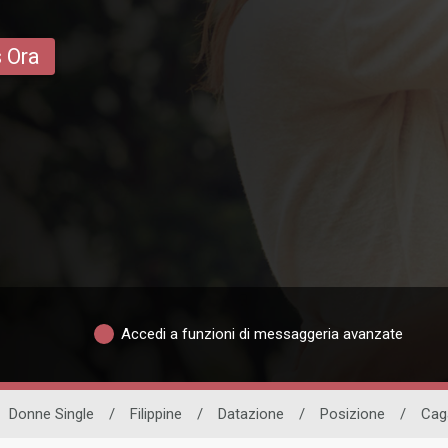
s Ora
Accedi a funzioni di messaggeria avanzate
Donne Single
/
Filippine
/
Datazione
/
Posizione
/
Cag