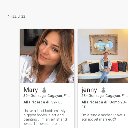
1 - 22 di 22
Mary
jenny
39
•
Gonzaga, Cagayan, Filippine
28
•
Gonzaga, Cagayan, Filippine
Alla ricerca di:
39 - 65
Alla ricerca di:
Uomo 28 -
48
I have a lot of hobbies . My
biggest hobby is art and
I'm a single mother I have 1
painting . I'm an artist and I
son not yet married😊
love art . I love different
exhibitions . I am also an