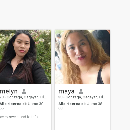
melyn
maya
28
•
Gonzaga, Cagayan, Filippine
38
•
Gonzaga, Cagayan, Filippine
Alla ricerca di:
Uomo 30 -
Alla ricerca di:
Uomo 38 -
65
60
lovely sweet and faithful