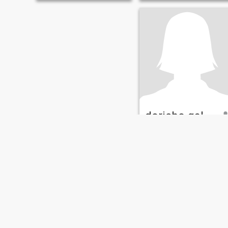
doricho gallarde
35
•
Gonzaga, Cagayan, Filippine
Alla ricerca di:
Donna 30 -
33