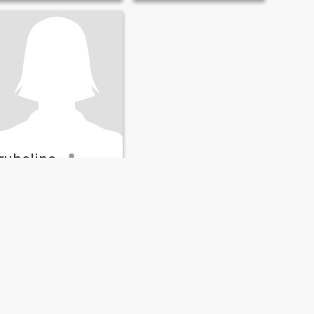
rubeline
40
•
Gonzaga, Cagayan, Filippine
Alla ricerca di:
Uomo 37 -
57