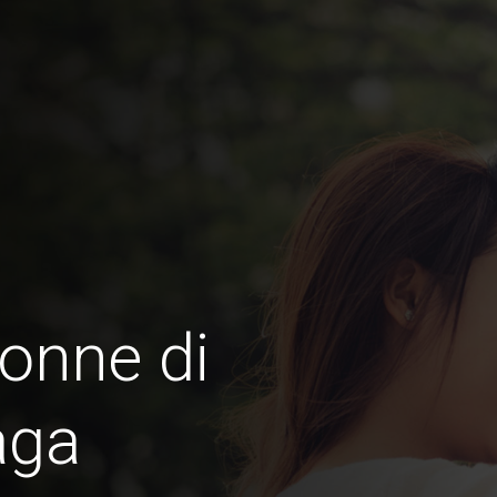
onne di
aga