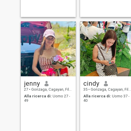
active woman . I play sports
and I take care of my
appearance . I love golf very
much . I love swimming and
sk
jenny
cindy
27
•
Gonzaga, Cagayan, Filippine
35
•
Gonzaga, Cagayan, Filippine
Alla ricerca di:
Uomo 27 -
Alla ricerca di:
Uomo 37 -
49
40