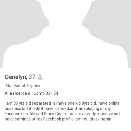
Genalyn
, 37
Pilar, Bohol, Filippine
Alla ricerca di:
Uomo 33 - 54
I am 36 yrs old separated in I have one kid 8yrs old,I have online
business but if only if have ordered,and iam bloging of my
Facebook profile and thank God all tools is already monitize so I
have earnings of my Facebook profile,iam multitasking sin