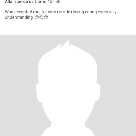
Alla ricerca di:
Uomo 40 - 50
Who accepted me, for who i am. Im loving caring especially i
understanding. 😊😊😊