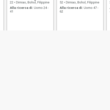
22
•
Dimiao, Bohol, Filippine
52
•
Dimiao, Bohol, Filippine
Alla ricerca di:
Uomo 24 -
Alla ricerca di:
Uomo 47 -
41
62
Zamania
Mary Grace
21
•
Dimiao, Bohol, Filippine
28
•
Dimiao, Bohol, Filippine