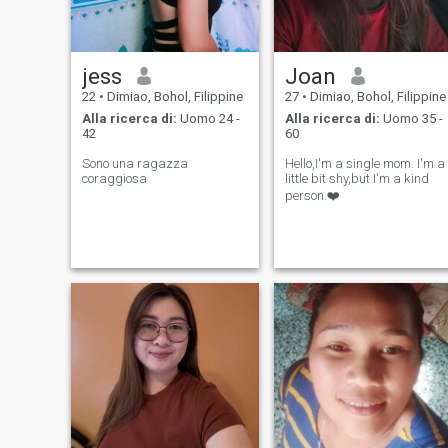
jess
Joan
22
•
Dimiao, Bohol, Filippine
27
•
Dimiao, Bohol, Filippine
Alla ricerca di:
Uomo 24 -
Alla ricerca di:
Uomo 35 -
42
60
Sono una ragazza
Hello,I'm a single mom. I'm a
coraggiosa
little bit shy,but I'm a kind
person.❤️