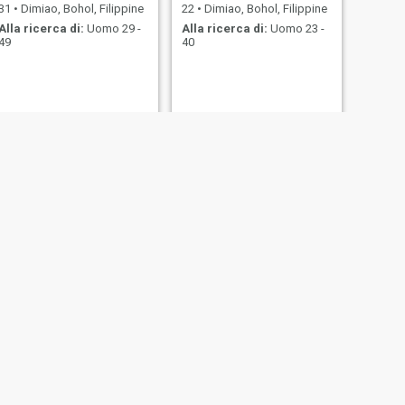
31
•
Dimiao, Bohol, Filippine
22
•
Dimiao, Bohol, Filippine
Alla ricerca di:
Uomo 29 -
Alla ricerca di:
Uomo 23 -
49
40
SUCCESSIVO
Georgina
38
•
Dimiao, Bohol, Filippine