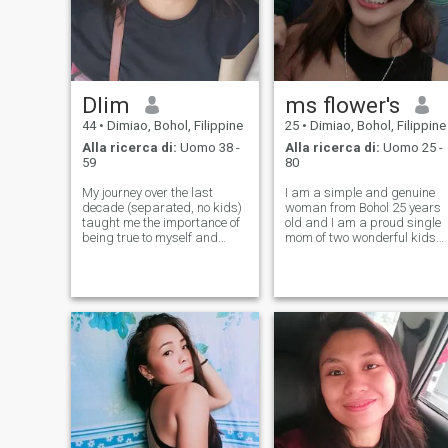
Dlim
ms flower's
44
•
Dimiao, Bohol, Filippine
25
•
Dimiao, Bohol, Filippine
Alla ricerca di:
Uomo 38 -
Alla ricerca di:
Uomo 25 -
59
80
My journey over the last
I am a simple and genuine
decade (separated, no kids)
woman from Bohol 25 years
taught me the importance of
old and I am a proud single
being true to myself and
mom of two wonderful kids
prioritizing genuine
who are my greatest
happiness. Now, my life is
blessing in life ❤️ I am here
full of warmth: I love quality
because I am truly looking fo
time with my family and
a serious and meaningful
recharging with my close
relationship that can lead to
friends over cof
marriage