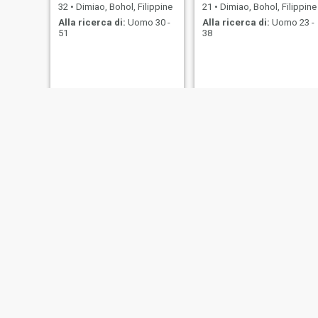
32
•
Dimiao, Bohol, Filippine
21
•
Dimiao, Bohol, Filippine
Alla ricerca di:
Uomo 30 -
Alla ricerca di:
Uomo 23 -
51
38
juvy
Angel
23
•
Dimiao, Bohol, Filippine
33
•
Dimiao, Bohol, Filippine