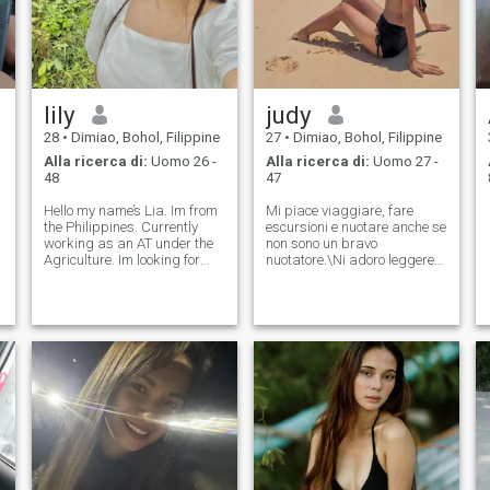
lily
judy
28
•
Dimiao, Bohol, Filippine
27
•
Dimiao, Bohol, Filippine
Alla ricerca di:
Uomo 26 -
Alla ricerca di:
Uomo 27 -
48
47
Hello my name’s Lia. Im from
Mi piace viaggiare, fare
the Philippines. Currently
escursioni e nuotare anche se
working as an AT under the
non sono un bravo
Agriculture. Im looking for
nuotatore.\Ni adoro leggere
someone that I can share my
libri e stare in camera mia.
interests with. I can play
instruments but it doesnt
r
need that he can play too, as
long as we can vibes thats a