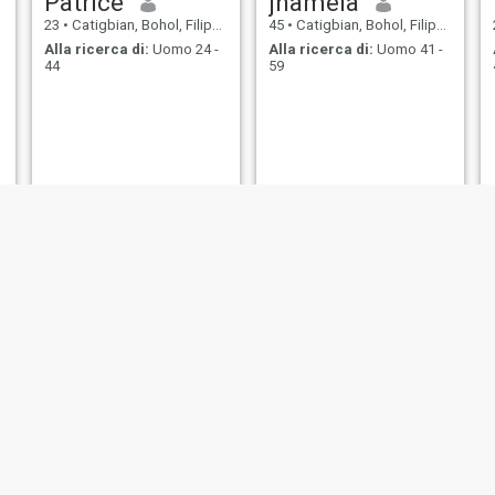
Patrice
jhamela
23
•
Catigbian, Bohol, Filippine
45
•
Catigbian, Bohol, Filippine
Alla ricerca di:
Uomo 24 -
Alla ricerca di:
Uomo 41 -
44
59
Rose
Jhoanne
32
•
Catigbian, Bohol, Filippine
26
•
Catigbian, Bohol, Filippine