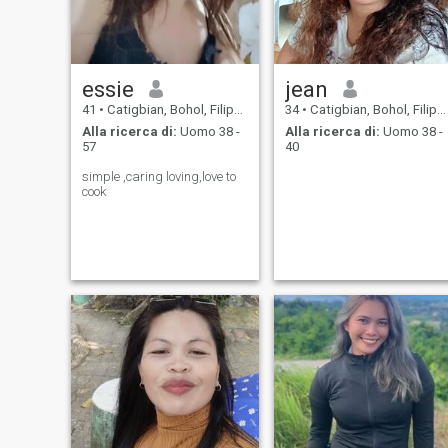
essie
jean
41
•
Catigbian, Bohol, Filippine
34
•
Catigbian, Bohol, Filippine
Alla ricerca di:
Uomo 38 -
Alla ricerca di:
Uomo 38 -
57
40
simple ,caring loving,love to
cook