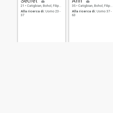
Secret
Ann
21
•
Catigbian, Bohol, Filippine
35
•
Catigbian, Bohol, Filippine
Alla ricerca di:
Uomo 23 -
Alla ricerca di:
Uomo 37 -
37
63
ane
jenny
20
•
Catigbian, Bohol, Filippine
30
•
Catigbian, Bohol, Filippine