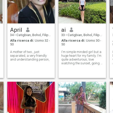
April
ai
34
•
Catigbian, Bohol, Filippine
33
•
Catigbian, Bohol, Filippine
Alla ricerca di:
Uomo 32 -
Alla ricerca di:
Uomo 30 -
50
50
A mother of two , just
I'm simple minded girl but a
separated, a very friendly
huge heart for my family. I'm
and understanding person,
quite adventurous, love
watching the sunset, going to
beach and a nature lover.