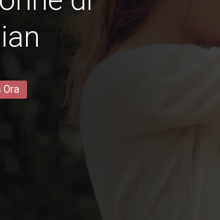
ian
s Ora