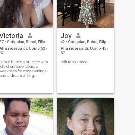
Victoria
Joy
37
•
Catigbian, Bohol, Filippine
42
•
Catigbian, Bohol, Filippine
Alla ricerca di:
Uomo 50 -
Alla ricerca di:
Uomo 45 -
87
57
I am a burning brunette with
talk to you more
lots of creative ideas, a
weakness for cozy evenings
and a dream of long
journeys! I am calm and
modest, although a whole
ocean of ideas and desires is
seething inside me. I love
spending time outdoors
where I can breathe