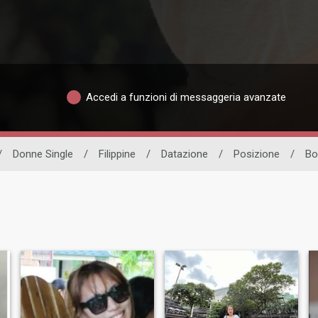
Accedi a funzioni di messaggeria avanzate
/
Donne Single
/
Filippine
/
Datazione
/
Posizione
/
Bo