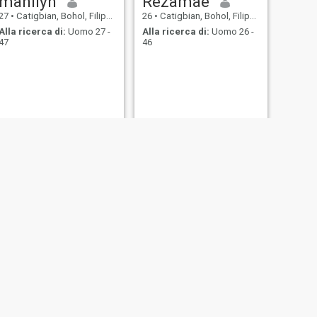
manilyn
Rezamae
27
•
Catigbian, Bohol, Filippine
26
•
Catigbian, Bohol, Filippine
Alla ricerca di:
Uomo 27 -
Alla ricerca di:
Uomo 26 -
47
46
SUCCESSIVO
Marinen
58
•
Catigbian, Bohol, Filippine