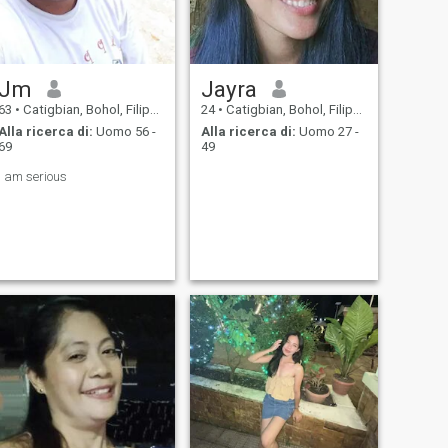
Jm
Jayra
63
•
Catigbian, Bohol, Filippine
24
•
Catigbian, Bohol, Filippine
Alla ricerca di:
Uomo 56 -
Alla ricerca di:
Uomo 27 -
69
49
i am serious