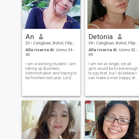
An
Detonia
23
•
Catigbian, Bohol, Filippine
39
•
Catigbian, Bohol, Filippine
Alla ricerca di:
Uomo 24 -
Alla ricerca di:
Uomo 42 -
43
69
I am a working student. I am
I am not an Angel, not all
taking up Business
girls would be brave enough
Administration and hoping to
to say that, but I do believe I
be finished next year, Lord
can make a man happy at
willing. Life is full of
the end of the day not a
challenges but just grateful I
drama queen, just want
am able to wake up in the
harmony, some laugh when
morning everyday is a new
we cook together or walk
blessing and life is short so
together, lots of kisses are
just be
included.