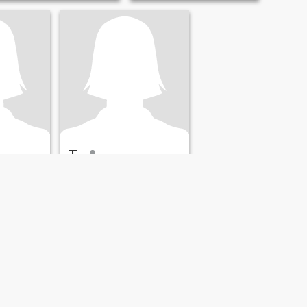
T
, Filippine
34
•
Balilihan, Bohol, Filippine
omo 38 -
Alla ricerca di:
Uomo 31 -
51