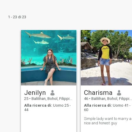
1 - 23 di 23
Jenilyn
Charisma
25
•
Balilihan, Bohol, Filippine
46
•
Balilihan, Bohol, Filippine
Alla ricerca di:
Uomo 25 -
Alla ricerca di:
Uomo 41 -
44
60
Simple lady want to marry a
nice and honest guy