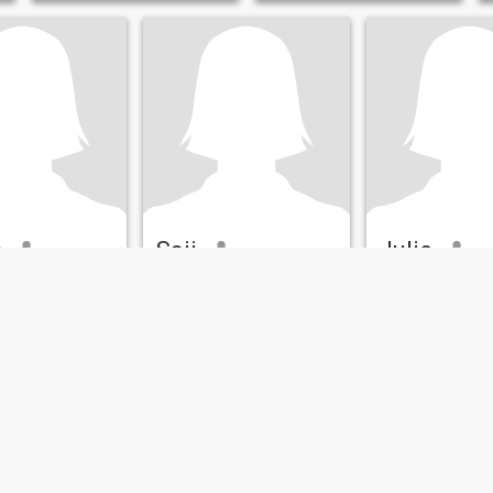
s
Saji
Julie
n, Bohol, Filippine
20
•
Balilihan, Bohol, Filippine
33
•
Balilihan, Bohol
ca di:
Uomo 30 -
Alla ricerca di:
Uomo 22 -
Alla ricerca di:
U
41
48