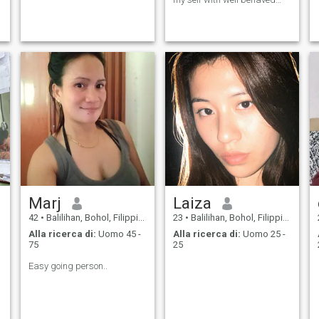
and decent men in the future
So i am originally from
Manila Philippines, just
moved here in the US over a
year ago, I'm not looking for a
Marj
Laiza
42
•
Balilihan, Bohol, Filippine
23
•
Balilihan, Bohol, Filippine
Alla ricerca di:
Uomo 45 -
Alla ricerca di:
Uomo 25 -
75
25
Easy going person..