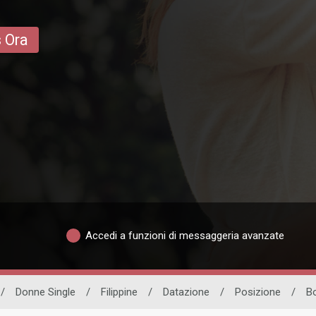
s Ora
Accedi a funzioni di messaggeria avanzate
/
Donne Single
/
Filippine
/
Datazione
/
Posizione
/
B