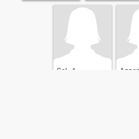
Gel
Agne
26
•
Balilihan, Bohol, Filippine
30
•
Baliliha
Alla ricerca di:
Uomo 26 -
Alla ricer
35
40