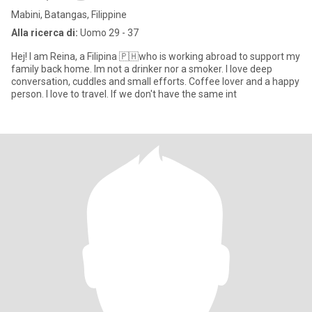
Mabini, Batangas, Filippine
Alla ricerca di:
Uomo 29 - 37
Hej! I am Reina, a Filipina 🇵🇭who is working abroad to support my
family back home. Im not a drinker nor a smoker. I love deep
conversation, cuddles and small efforts. Coffee lover and a happy
person. I love to travel. If we don't have the same int