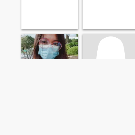
JV
Joanne
27
•
Agoncillo, Batangas, Filippine
43
•
Agoncillo, Batangas, Filippine
Alla ricerca di:
Uomo 26 -
Alla ricerca di:
Uomo 44 -
29
58