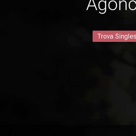
Agonci
Trova Single