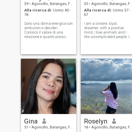
39
•
Agoncillo, Batangas, Filippine
35
•
Agoncillo, Batangas, Filippine
Alla ricerca di:
Uomo 40 -
Alla ricerca di:
Uomo 37 -
78
67
Sono una donna energica con
I am a sincere, loyal,
ambizioni e desideri.
dreamer, with a positive
Conosco il valore di una
mind, I love animals and I
relazione e quanto posso
like uncomplicated people. I
dare a quell'uomo. Sono
like a true love, a sincere and
bella, intelligente,
loyal love. The harmony
interessante, appassionata,
within me allows me to
sicura di sé. Amo
perceive experiences as
infinitamente quello che
learning, whether good or
faccio, me stesso, il mio
bad, that is what
lavoro, il tempo trascorso con
i miei cari, i miei hobby, la
mia vita. Allora, volete
godervi la vostra vita con
me?
Gina
Roselyn
51
•
Agoncillo, Batangas, Filippine
18
•
Agoncillo, Batangas, Filippine