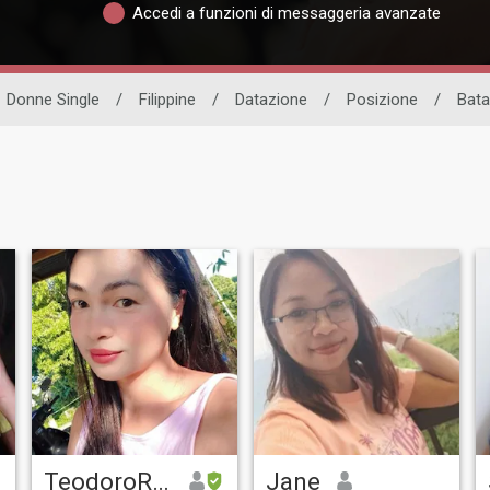
Accedi a funzioni di messaggeria avanzate
Donne Single
/
Filippine
/
Datazione
/
Posizione
/
Bat
TeodoroRoxas
Jane