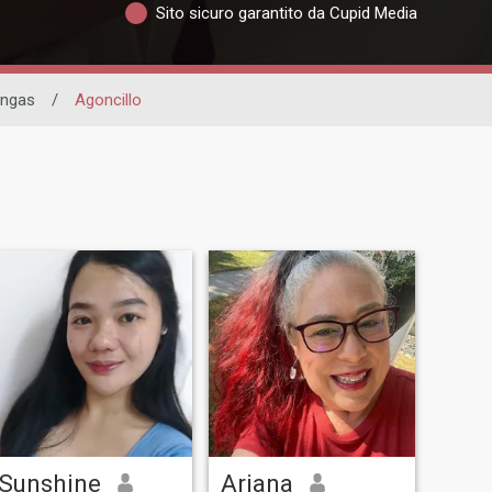
Sito sicuro garantito da Cupid Media
angas
/
Agoncillo
Sunshine
Ariana