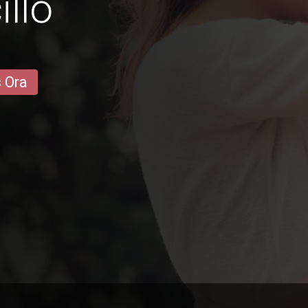
llo
s Ora