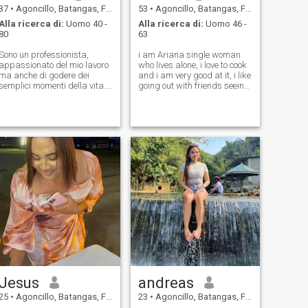
37
•
Agoncillo, Batangas, Filippine
53
•
Agoncillo, Batangas, Filippine
Alla ricerca di:
Uomo 40 -
Alla ricerca di:
Uomo 46 -
80
63
Sono un professionista,
i am Ariana single woman
appassionato del mio lavoro
who lives alone, i love to cook
ma anche di godere dei
and i am very good at it, i like
semplici momenti della vita.
going out with friends seeing
Mi considero amorevole, con
the beaches and mountain, i
un buon senso dell'umorismo
am looking for a serious long
e una visione positiva del
term relationship
futuro. Ho una figlia che è già
al college, quindi ora sono a
un punto della mia vita in cui
voglio costruire una relazione
bella, sana e stabile con
qualcuno che apprezza ciò
che conta veramente. Mi
piace viaggiare, ballare,
ascoltare buona musica e
condurre uno stile di vita
sano. Mi piace anche l'idea
di stare a casa, cucinare
qualcosa di delizioso,
condividere una buona
conversazione e
Jesus
andreas
semplicemente godermi la
compagnia l'uno dell'altro.
25
•
Agoncillo, Batangas, Filippine
23
•
Agoncillo, Batangas, Filippine