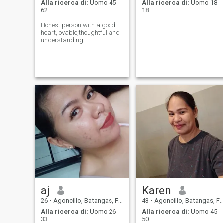
Alla ricerca di:
Uomo 45 -
Alla ricerca di:
Uomo 18 -
62
18
Honest person with a good
heart,lovable,thoughtful and
understanding
aj
Karen
26
•
Agoncillo, Batangas, Filippine
43
•
Agoncillo, Batangas, Filippine
Alla ricerca di:
Uomo 26 -
Alla ricerca di:
Uomo 45 -
33
50