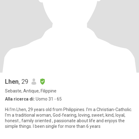
Lhen
, 29
Sebaste, Antique, Filippine
Alla ricerca di:
Uomo 31 - 65
Hi I'm Lhen, 29 years old from Philippines. I'm a Christian-Catholic.
I'm a traditional woman, God-fearing, loving, sweet, kind, loyal,
honest , family oriented , passionate about life and enjoys the
simple things. I been single for more than 6 years