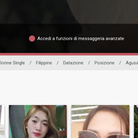
Accedi a funzioni di messaggeria avanzate
Donne Single
/
Filippine
/
Datazione
/
Posizione
/
Agusa