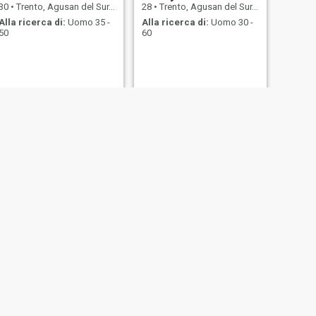
30
•
Trento, Agusan del Sur, Filippine
28
•
Trento, Agusan del Sur, Filippine
Alla ricerca di:
Uomo 35 -
Alla ricerca di:
Uomo 30 -
50
60
SUCCESSIVO
miemie
26
•
Trento, Agusan del Sur, Filippine