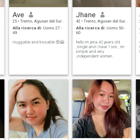
Ave
Jhane
25
•
Trento, Agusan del Sur, Filippine
42
•
Trento, Agusan del Sur, Filippine
Alla ricerca di:
Uomo 27 -
Alla ricerca di:
Uomo 50 -
49
60
Huggable and kissable 😚🤗
hello im jena 42 years old
,single and i have 1 son , im
simple and very
,independent women ,