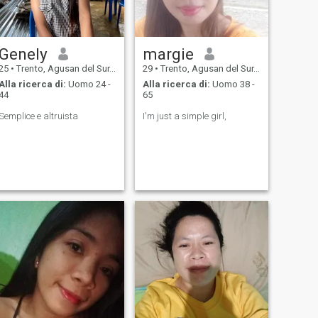
Genely
margie
25
•
Trento, Agusan del Sur, Filippine
29
•
Trento, Agusan del Sur, Filippine
Alla ricerca di:
Uomo 24 -
Alla ricerca di:
Uomo 38 -
44
65
Semplice e altruista
I'm just a simple girl,