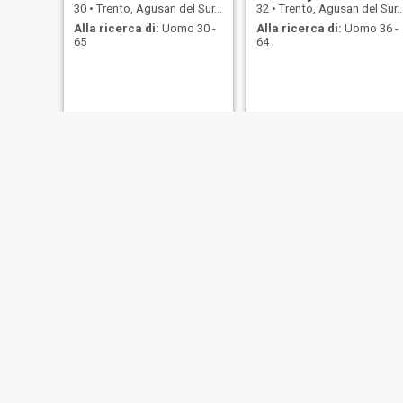
30
•
Trento, Agusan del Sur, Filippine
32
•
Trento, Agusan del Sur, Filippine
Alla ricerca di:
Uomo 30 -
Alla ricerca di:
Uomo 36 -
65
64
Christine Joy
itsmeelle🍋
27
•
Trento, Agusan del Sur, Filippine
23
•
Trento, Agusan del Sur, Filippine