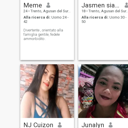
Meme
Jasmen sialza
24
•
Trento, Agusan del Sur, Filippine
18
•
Trento, Agusan del Sur, Filippine
Alla ricerca di:
Uomo 24 -
Alla ricerca di:
Uomo 30 -
42
50
Divertente , orientato alla
famiglia gentile, fedele
ammorbidito .
NJ Cuizon
Junalyn