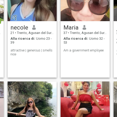
necole
Maria
21
•
Trento, Agusan del Sur, Filippine
37
•
Trento, Agusan del Sur, Filippine
Alla ricerca di:
Uomo 23 -
Alla ricerca di:
Uomo 32 -
39
53
attractive | generous | smells
Am a government employee
nice