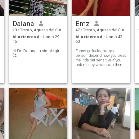
Daiana
Emz
20
•
Trento, Agusan del Sur, Filippine
47
•
Trento, Agusan del Sur, Filippine
Alla ricerca di:
Uomo 29 -
Alla ricerca di:
Uomo 42 -
45
60
Hi I'm Daiana, a simple girl
Funny go lucky, happy
🥰
person depend how you treat
me little bet sensitive,if you
ask me my whatssap then
you not talking to me ..i
block.you straight to the poit
it is useless..