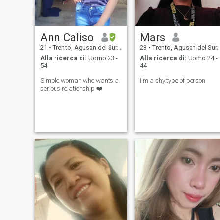
Ann Caliso
Mars
21
•
Trento, Agusan del Sur, Filippine
23
•
Trento, Agusan del Sur, Filippine
Alla ricerca di:
Uomo 23 -
Alla ricerca di:
Uomo 24 -
54
44
Simple woman who wants a
I'm a shy type of person
serious relationship ❤️