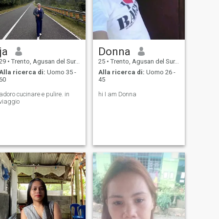
ja
Donna
29
•
Trento, Agusan del Sur, Filippine
25
•
Trento, Agusan del Sur, Filippine
Alla ricerca di:
Uomo 35 -
Alla ricerca di:
Uomo 26 -
60
45
adoro cucinare e pulire. in
hi I am Donna
viaggio