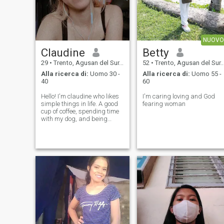
NUOVO
Claudine
Betty
29
•
Trento, Agusan del Sur, Filippine
52
•
Trento, Agusan del Sur, Filippine
Alla ricerca di:
Uomo 30 -
Alla ricerca di:
Uomo 55 -
40
60
Hello! I'm claudine who likes
I'm caring loving and God
simple things in life. A good
fearing woman
cup of coffee, spending time
with my dog, and being
outside in nature are some of
my favorite things. I’m
looking for someone who
shares similar values and is
looking for a long-term rela