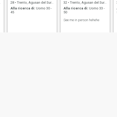
28
•
Trento, Agusan del Sur, Filippine
32
•
Trento, Agusan del Sur, Filippine
Alla ricerca di:
Uomo 30 -
Alla ricerca di:
Uomo 33 -
45
50
See me in person hehehe
Mechaella
Thalia
25
•
Trento, Agusan del Sur, Filippine
32
•
Trento, Agusan del Sur, Filippine