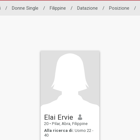
i
/
Donne Single
/
Filippine
/
Datazione
/
Posizione
/
Elai Ervie
20
•
Pilar, Abra, Filippine
Alla ricerca di:
Uomo 22 -
40