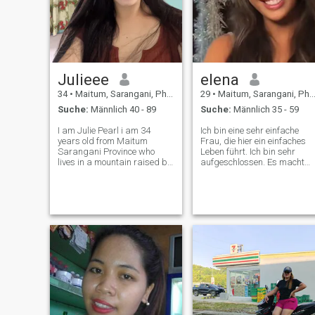
Julieee
elena
34
•
Maitum, Sarangani, Philippinen
29
•
Maitum, Sarangani, Philippinen
Suche:
Männlich 40 - 89
Suche:
Männlich 35 - 59
I am Julie Pearl i am 34
Ich bin eine sehr einfache
years old from Maitum
Frau, die hier ein einfaches
Sarangani Province who
Leben führt. Ich bin sehr
lives in a mountain raised by
aufgeschlossen. Es macht
my grandma. As she is the
Spaß mit dir zusammen zu
only person that i have now
sein. einen Sinn für Humor
my parents left me when i
haben und bereit sind,
was a kid i was 8 years old
Gedanken mit anderen zu
when they left me to
teilen
grandma and they choo