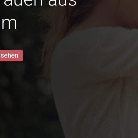
um
ansehen