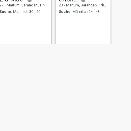
27
•
Maitum, Sarangani, Philippinen
23
•
Maitum, Sarangani, Philippinen
Suche:
Männlich 30 - 50
Suche:
Männlich 24 - 43
WEITER
Anita
41
•
Maitum, Sarangani, Philippinen