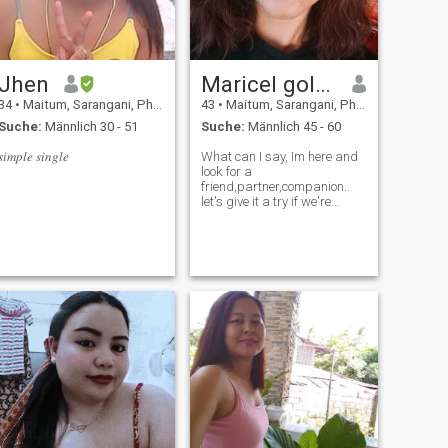
Jhen
Maricel golpeo
34
•
Maitum, Sarangani, Philippinen
43
•
Maitum, Sarangani, Philippinen
Suche:
Männlich 30 - 51
Suche:
Männlich 45 - 60
𝑠𝑖𝑚𝑝𝑙𝑒 𝑠𝑖𝑛𝑔𝑙𝑒
What can I say, Im here and
look for a
friend,partner,companion..
let's give it a try if we're
gonna be compatible,. I can't
promise you to give it all, but I
can love you more the way
you'll love me..see yah