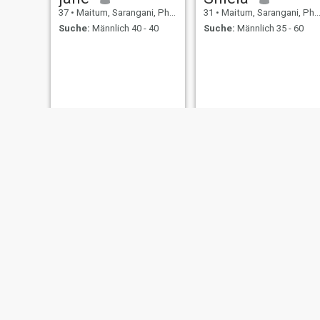
37
•
Maitum, Sarangani, Philippinen
31
•
Maitum, Sarangani, Philippinen
Suche:
Männlich 40 - 40
Suche:
Männlich 35 - 60
vien
Sheila
45
•
Maitum, Sarangani, Philippinen
32
•
Maitum, Sarangani, Philippinen