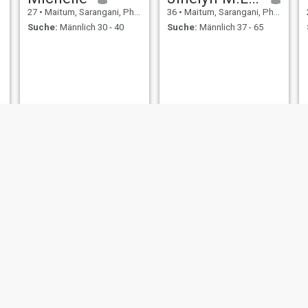
27
•
Maitum, Sarangani, Philippinen
36
•
Maitum, Sarangani, Philippinen
Suche:
Männlich 30 - 40
Suche:
Männlich 37 - 65
rusty
xyla
30
•
Maitum, Sarangani, Philippinen
20
•
Maitum, Sarangani, Philippinen