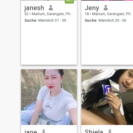
NEU
janesh
Jeny
32
•
Maitum, Sarangani, Philippinen
18
•
Maitum, Sarangani, Philippinen
Suche:
Männlich 37 - 59
Suche:
Männlich 20 - 36
jane
Shiela