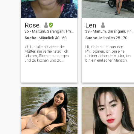
Rose
Len
36
•
Maitum, Sarangani, Philippinen
39
•
Maitum, Sarangani, Philippinen
Suche:
Männlich 40 - 60
Suche:
Männlich 25 - 70
Ich bin alleinerziehende
Hi, ich bin Len aus den
Mutter, nie verheiratet , ich
Philippinen, ich bin eine
liebe es, Blumen zu singen
alleinerziehende Mutter, ich
und zu kochen und zu
bin ein einfacher Mensch.
Pflanzen. Ich bin ein süßer
und fürsorglicher Mensch