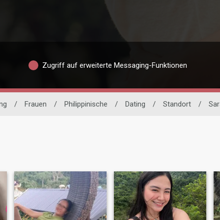
Zugriff auf erweiterte Messaging-Funktionen
ing
/
Frauen
/
Philippinische
/
Dating
/
Standort
/
Sar