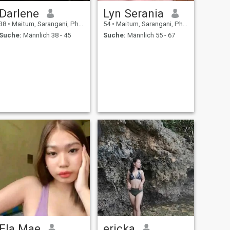
Darlene
Lyn Serania
38
•
Maitum, Sarangani, Philippinen
54
•
Maitum, Sarangani, Philippinen
Suche:
Männlich 38 - 45
Suche:
Männlich 55 - 67
Ela Mae
ericka