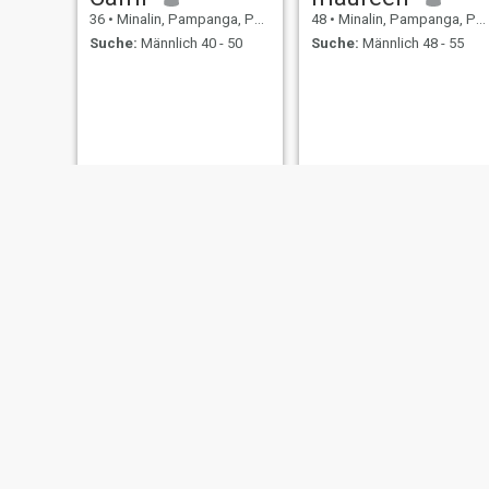
36
•
Minalin, Pampanga, Philippinen
48
•
Minalin, Pampanga, Philippinen
Suche:
Männlich 40 - 50
Suche:
Männlich 48 - 55
Reen
Ashlee
21
•
Minalin, Pampanga, Philippinen
41
•
Minalin, Pampanga, Philippinen