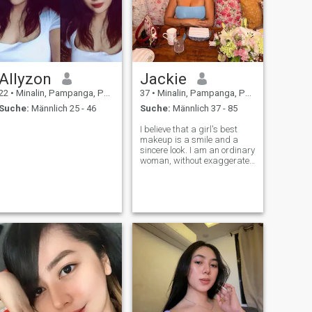
Allyzon
Jackie
22
•
Minalin, Pampanga, Philippinen
37
•
Minalin, Pampanga, Philippinen
Suche:
Männlich 25 - 46
Suche:
Männlich 37 - 85
I believe that a girl's best
makeup is a smile and a
sincere look. I am an ordinary
woman, without exaggerated
demands and standards. I
have not so much experience
in relationships and I am not
shy about it, but now I am
ready to meet a man next to
w