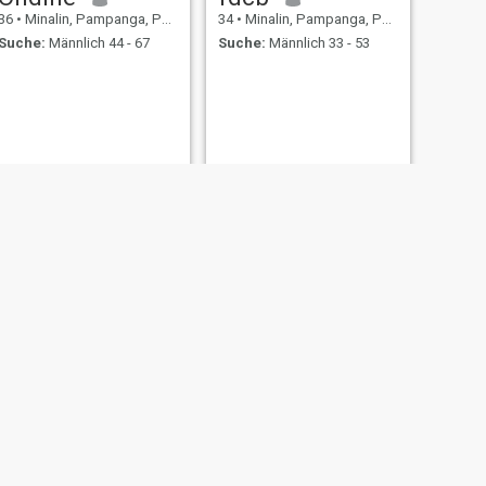
36
•
Minalin, Pampanga, Philippinen
34
•
Minalin, Pampanga, Philippinen
Suche:
Männlich 44 - 67
Suche:
Männlich 33 - 53
WEITER
Mabel
51
•
Minalin, Pampanga, Philippinen