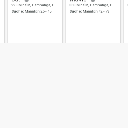
22
•
Minalin, Pampanga, Philippinen
38
•
Minalin, Pampanga, Philippinen
Suche:
Männlich 25 - 45
Suche:
Männlich 42 - 73
lexi
tina
23
•
Minalin, Pampanga, Philippinen
46
•
Minalin, Pampanga, Philippinen