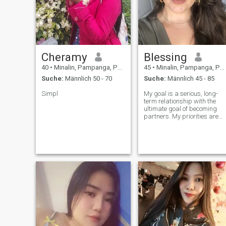
Cheramy
Blessing
40
•
Minalin, Pampanga, Philippinen
45
•
Minalin, Pampanga, Philippinen
Suche:
Männlich 50 - 70
Suche:
Männlich 45 - 85
Simpl
My goal is a serious, long-
term relationship with the
ultimate goal of becoming
partners. My priorities are
love and family, and freedom
is second. I am ambitious,
reliable, loyal, and positive,
nice.