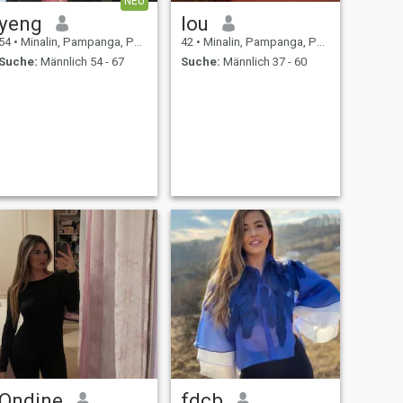
NEU
yeng
lou
54
•
Minalin, Pampanga, Philippinen
42
•
Minalin, Pampanga, Philippinen
Suche:
Männlich 54 - 67
Suche:
Männlich 37 - 60
Ondine
fdcb