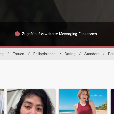
Zugriff auf erweiterte Messaging-Funktionen
ing
/
Frauen
/
Philippinische
/
Dating
/
Standort
/
Pa