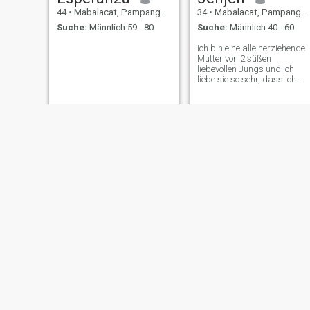
44
•
Mabalacat, Pampanga, Philippinen
34
•
Mabalacat, Pampanga, Philippinen
Suche:
Männlich 59 - 80
Suche:
Männlich 40 - 60
Ich bin eine alleinerziehende
Mutter von 2 süßen
liebevollen Jungs und ich
liebe sie so sehr, dass ich
gerne singe und Zeit mit
Freunden und Familie
verbringe, wenn möglich. Ich
bin auch gern allein 😄...
flame
Marvi
47
•
Mabalacat, Pampanga, Philippinen
30
•
Mabalacat, Pampanga, Philippinen