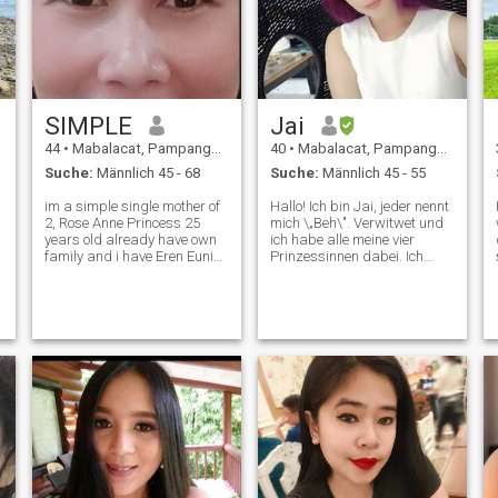
SIMPLE
Jai
44
•
Mabalacat, Pampanga, Philippinen
40
•
Mabalacat, Pampanga, Philippinen
Suche:
Männlich 45 - 68
Suche:
Männlich 45 - 55
im a simple single mother of
Hallo! Ich bin Jai, jeder nennt
H
2, Rose Anne Princess 25
mich \„Beh\". Verwitwet und
years old already have own
ich habe alle meine vier
family and i have Eren Eunice
Prinzessinnen dabei. Ich
s
11 years old that we live
habe mich entschieden,
together in Pampanga
jemanden zu suchen, nicht
Philippines... all i want is a
weil ich es nur will, sondern
serious relationship longterm
weil ich immer noch an Liebe
glaube. Ich denke, es ist an
partner in life... PS❤️🫰🏻
der Zeit, dass ich meine Tür
Tha
für Möglichkeiten öffne.
Möglichkeiten, wieder geliebt
zu werden. Ich bin ein
hoffnungsloser Romantiker,
der immer noch davon
träumt, den Mann meines
Lebens zu haben. Ich möchte
Erwartungen an meine