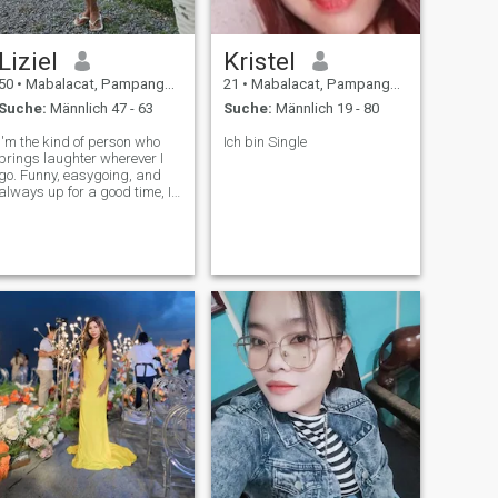
Liziel
Kristel
50
•
Mabalacat, Pampanga, Philippinen
21
•
Mabalacat, Pampanga, Philippinen
Suche:
Männlich 47 - 63
Suche:
Männlich 19 - 80
I'm the kind of person who
Ich bin Single
brings laughter wherever I
go. Funny, easygoing, and
always up for a good time, I
love making people feel
comfortable and enjoy being
surrounded by good vibes.
Whether it’s cracking jokes or
just being my fun-loving self,
I