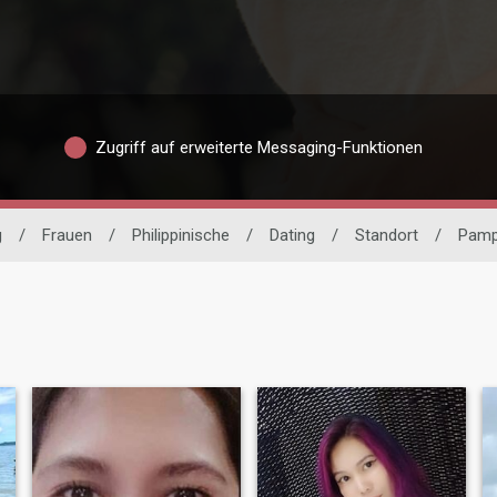
Zugriff auf erweiterte Messaging-Funktionen
g
/
Frauen
/
Philippinische
/
Dating
/
Standort
/
Pamp