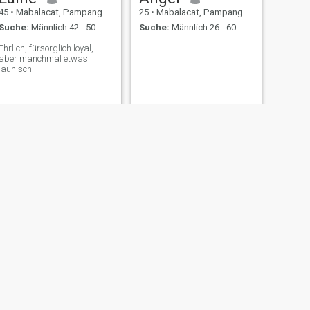
45
•
Mabalacat, Pampanga, Philippinen
25
•
Mabalacat, Pampanga, Philippinen
Suche:
Männlich 42 - 50
Suche:
Männlich 26 - 60
Ehrlich, fürsorglich loyal,
aber manchmal etwas
launisch.
WEITER
Anj
29
•
Mabalacat, Pampanga, Philippinen