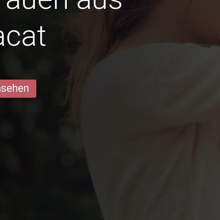
acat
ansehen