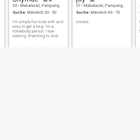
30
•
Mabalacat, Pampanga, Philippinen
57
•
Mabalacat, Pampanga, Philippinen
Suche:
Männlich 30 - 50
Suche:
Männlich 60 - 70
I'm simple fun to be with and
sincere
easy to get a long. I’m a
homebody person. I love
cooking, Watching tv, And
surfing at net. I lived with my
mom and my older sister. I’m
half black American and half
Filipina. I’m single mom and
have one son.
Cutie
Anet
48
•
Mabalacat, Pampanga, Philippinen
49
•
Mabalacat, Pampanga, Philippinen