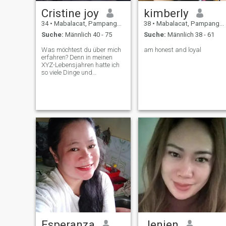
Cristine joy
kimberly
34
•
Mabalacat, Pampanga, Philippinen
38
•
Mabalacat, Pampanga, Philippinen
Suche:
Männlich 40 - 75
Suche:
Männlich 38 - 61
Was möchtest du über mich
am honest and loyal
erfahren? Denn in meinen
XYZ-Lebensjahren hatte ich
so viele Dinge und
Erfahrungen, die, wenn man
sie erzählen würde, einem
einen Hirnriss versetzen
würden, und außerdem habe
ich Falls Sie etwas über
meine Persönlichkeit wissen
wollen, ich bin sicher, dass
Sie es gerade erfahren
haben. Es fällt mir auch
schwer, wenn mich jemand
fragt: "Erzähl mir mehr".
Was gibt's da noch zu
erzählen? Man kann nicht
viel sagen, wenn man sich
das ausdenkt. Also lasst
uns zusammenkommen,
näher kommen und
zusammen sein.
Esperanza
Jenjen