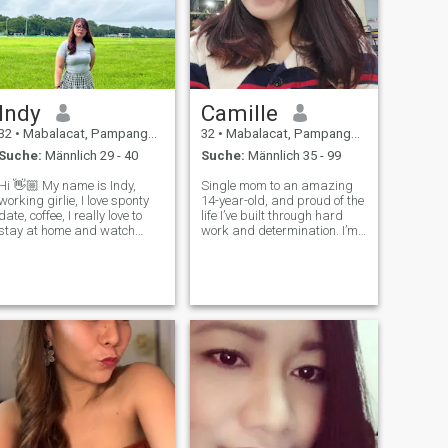
Indy
Camille
32
•
Mabalacat, Pampanga, Philippinen
32
•
Mabalacat, Pampanga, Philippinen
Suche:
Männlich 29 - 40
Suche:
Männlich 35 - 99
i 👋🏼 My name is Indy,
Single mom to an amazing
working girlie, I love sponty
14-year-old, and proud of the
date, coffee, I really love to
life I’ve built through hard
stay at home and watch
work and determination. I’m
movies, I like pizza and home
passionate about creating
cooked meals. Happy and
memories, whether that’s
easy to get along with
cooking a new recipe,
🙂‍↕️Looking forward to meet
watching a great movie, or
someone who is also serious
planning a little adventure.
about
I’m looki