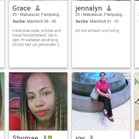
Grace
jennalyn
35
•
Mabalacat, Pampanga, Philippinen
33
•
Mabalacat, Pampanga, Philippinen
Suche:
Männlich 36 - 45
Suche:
Männlich 31 - 51
Hatte eine coole, schöne und
Ich bin einfach und lustig
treue Persönlichkeit, die in
dein Privatleben eindrang.
Ich bin hier um jemanden zu
finden, den ich lieben kann.
Und um die traditionelle
Liebe, Fürsorge und
Zufriedenheit für meine
zukünftige Frau zu teilen ❤️.
Shymae
joy