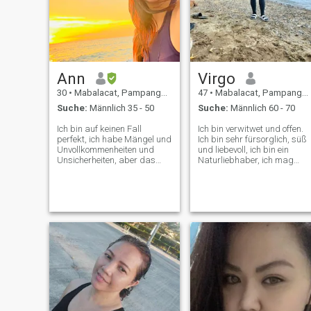
Ann
Virgo
30
•
Mabalacat, Pampanga, Philippinen
47
•
Mabalacat, Pampanga, Philippinen
Suche:
Männlich 35 - 50
Suche:
Männlich 60 - 70
Ich bin auf keinen Fall
Ich bin verwitwet und offen.
perfekt, ich habe Mängel und
Ich bin sehr fürsorglich, süß
Unvollkommenheiten und
und liebevoll, ich bin ein
Unsicherheiten, aber das
Naturliebhaber, ich mag
definiert nicht, wer ich bin,
Reisen, Camping, ich liebe e
weil ich in meinem Herzen
zu schwimmen und Zeit am
weiß, dass ich mehr als ein
Strand zu verbringen. Ich
schönes Gesicht bin, ich bin
lache gerne, ich mag nicht
nur eine einfache,
streiten... meistens weniger
gewöhnliche Frau, aber mein
reden und nur zuhören, was
Herz macht mich SPECIAL
man zu sagen versucht☺️😊
und Aber denken Sie daran,
dass Sie letztendlich mit
dem Charakter leben
müssen, nicht mit der
Schönheit. "Ich glaube immer
noch daran, zu lieben und
einer Person treu zu sein, und