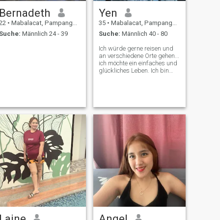
Bernadeth
Yen
22
•
Mabalacat, Pampanga, Philippinen
35
•
Mabalacat, Pampanga, Philippinen
Suche:
Männlich 24 - 39
Suche:
Männlich 40 - 80
Ich würde gerne reisen und
an verschiedene Orte gehen...
ich möchte ein einfaches und
glückliches Leben. Ich bin
leicht zu gehen und fröhlich.
Laine
Angel