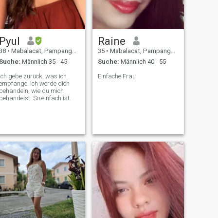
Pyul
Raine
38
•
Mabalacat, Pampanga, Philippinen
35
•
Mabalacat, Pampanga, Philippinen
Suche:
Männlich 35 - 45
Suche:
Männlich 40 - 55
Ich gebe zurück, was ich
Einfache Frau
empfange. Ich werde dich
behandeln, wie du mich
behandelst. So einfach ist
das.