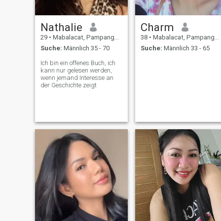
Nathalie
Charm
29
•
Mabalacat, Pampanga, Philippinen
38
•
Mabalacat, Pampanga, Philippinen
Suche:
Männlich 35 - 70
Suche:
Männlich 33 - 65
Ich bin ein offenes Buch, ich
kann nur gelesen werden,
wenn jemand Interesse an
der Geschichte zeigt