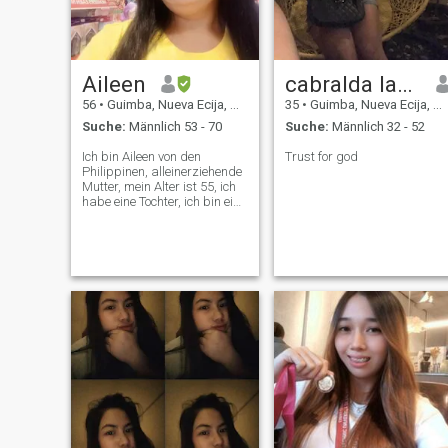
Aileen
cabralda lanie
56
•
Guimba, Nueva Ecija, Philippinen
35
•
Guimba, Nueva Ecija, Philippinen
Suche:
Männlich 53 - 70
Suche:
Männlich 32 - 52
Ich bin Aileen von den
Trust for god
Philippinen, alleinerziehende
Mutter, mein Alter ist 55, ich
habe eine Tochter, ich bin ein
ernster Mensch, nett und
liebevoll