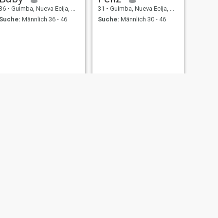
36
•
Guimba, Nueva Ecija, Philippinen
31
•
Guimba, Nueva Ecija, Philippinen
Suche:
Männlich 36 - 46
Suche:
Männlich 30 - 46
WEITER
She
33
•
Guimba, Nueva Ecija, Philippinen