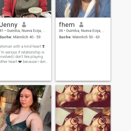
Jenny
fhem
41
•
Guimba, Nueva Ecija, Philippinen
36
•
Guimba, Nueva Ecija, Philippinen
Suche:
Männlich 40 - 59
Suche:
Männlich 50 - 63
Woman with a kind heart ❣️
I'm serious if relationship is
involved,I don't like playing
other heart ❤️ because I don't
like someone hurt me,I not a
perfect woman but I try my
everything to understand
people around me,I'm easy to
get hurts,I just tryi