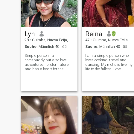
Lyn
Reina
28
•
Guimba, Nueva Ecija, Philippinen
47
•
Guimba, Nueva Ecija, Philippinen
Suche:
Männlich 40 - 65
Suche:
Männlich 40 - 55
Simple person.. a
I am a simple person who
homebuddy but also love
loves cooking, travel and
adventures.. prefer nature
dancing. My motto is live my
and has a heart for the
life to the fullest. I love
unfortunate..
laughing that’s why I don’t
need a botox at my age
LOL!!!😅