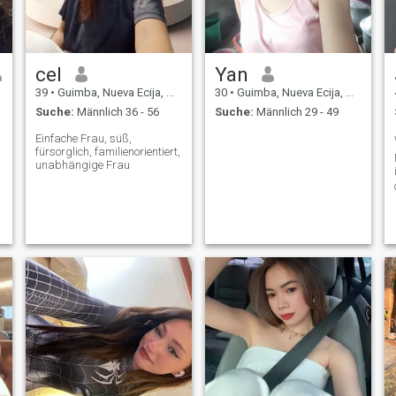
cel
Yan
39
•
Guimba, Nueva Ecija, Philippinen
30
•
Guimba, Nueva Ecija, Philippinen
Suche:
Männlich 36 - 56
Suche:
Männlich 29 - 49
Einfache Frau, süß,
fürsorglich, familienorientiert,
unabhängige Frau