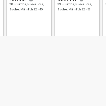
20
•
Guimba, Nueva Ecija, Philippinen
33
•
Guimba, Nueva Ecija, Philippinen
Suche:
Männlich 22 - 40
Suche:
Männlich 32 - 53
Mira
Sheena
23
•
Guimba, Nueva Ecija, Philippinen
37
•
Guimba, Nueva Ecija, Philippinen