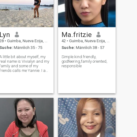
Lyn
Ma.fritzie
28
•
Guimba, Nueva Ecija, Philippinen
42
•
Guimba, Nueva Ecija, Philippinen
Suche:
Männlich 35 - 75
Suche:
Männlich 38 - 57
A little bit about myself, my
Simple.kind.friendly,
real name is Vivialyn and my
godfeering,family oriented,
family and some of my
responsible
friends calls me Yannie. I am
28 years old. I live alone in my
own house. I love to travel
and spend time with my
Family.