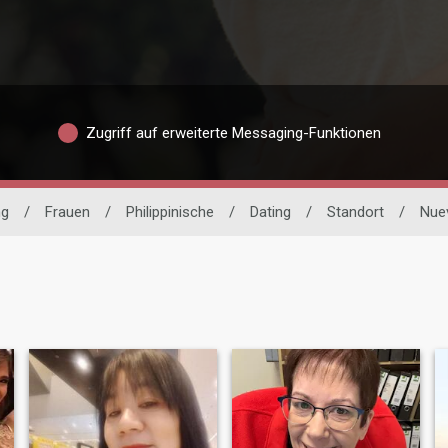
Zugriff auf erweiterte Messaging-Funktionen
ng
/
Frauen
/
Philippinische
/
Dating
/
Standort
/
Nuev