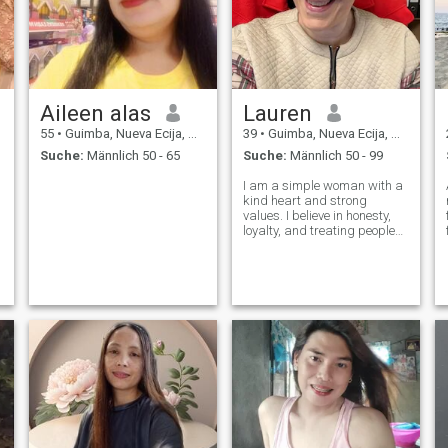
Aileen alas
Lauren
55
•
Guimba, Nueva Ecija, Philippinen
39
•
Guimba, Nueva Ecija, Philippinen
Suche:
Männlich 50 - 65
Suche:
Männlich 50 - 99
I am a simple woman with a
kind heart and strong
values. I believe in honesty,
loyalty, and treating people
with respect. Family means
everything to me, and I was
raised to love deeply and
sincerely. I may be sweet and
gentle, but I also have a stron