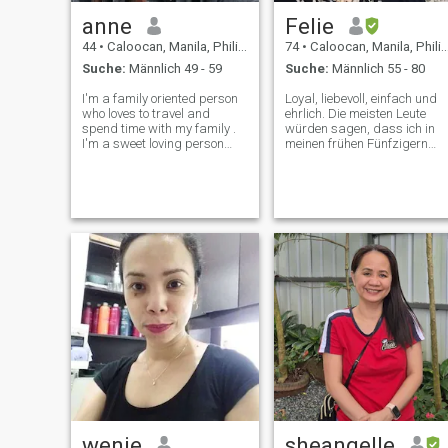
anne
Felie
44
•
Caloocan, Manila, Philippinen
74
•
Caloocan, Manila, Philippinen
Suche:
Männlich 49 - 59
Suche:
Männlich 55 - 80
I'm a family oriented person
Loyal, liebevoll, einfach und
who loves to travel and
ehrlich. Die meisten Leute
spend time with my family .
würden sagen, dass ich in
I'm a sweet loving person
meinen frühen Fünfzigern
and easy to be with , loves to
aussehe, ich gebe meinen
listen to good music who
vererbten, gut aussehenden,
knows what I want and very
jungen Genen Anerkennung.
devoted in a relationship
Aber es gibt einen Fehler mit
willing to try new things . I'm
meinem Alter, den ich nicht
korrigieren konnte. Sie
können mich einfach
persönlich sehen oder sogar
meine Fotos betrachten, weil
sie erst 6 bzw. 3 Monate alt
sind.
wenie
sheangelle