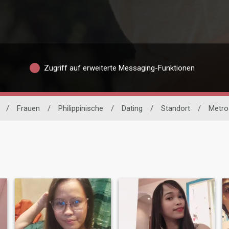
Zugriff auf erweiterte Messaging-Funktionen
/
Frauen
/
Philippinische
/
Dating
/
Standort
/
Metro