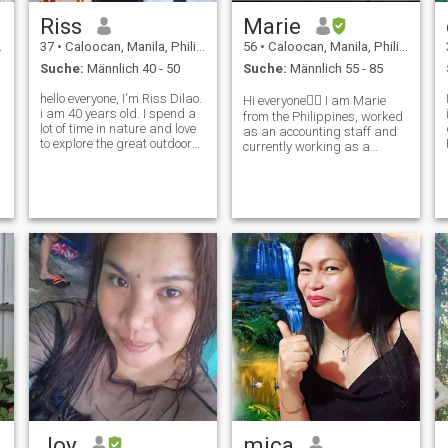
Riss
Marie
37
•
Caloocan, Manila, Philippinen
56
•
Caloocan, Manila, Philippinen
Suche:
Männlich 40 - 50
Suche:
Männlich 55 - 85
hello everyone, I'm Riss Dilao.
Hi everyone🙋‍♀️ I am Marie
i am 40 years old. I spend a
from the Philippines, worked
lot of time in nature and love
g
as an accounting staff and
to explore the great outdoors.
currently working as a
I love taking care of children
caregiver for over a decade
especially babies but of
now. I live alone since 2011.
course I don't have a baby.. I
Have a 30 years old
need someone to make a
daughter and a 24 years old
baby with 😅🤭 I'
son, both on their own. I also
have
Joy
mica