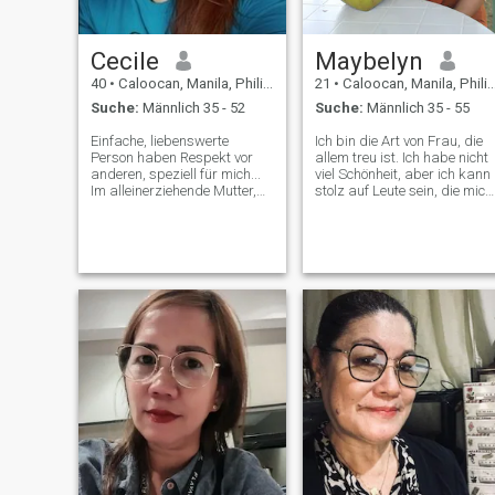
ich liebe Camping, Musik
hören, tanzen und Sport
Cecile
Maybelyn
40
•
Caloocan, Manila, Philippinen
21
•
Caloocan, Manila, Philippinen
Suche:
Männlich 35 - 52
Suche:
Männlich 35 - 55
Einfache, liebenswerte
Ich bin die Art von Frau, die
Person haben Respekt vor
allem treu ist. Ich habe nicht
anderen, speziell für mich...
viel Schönheit, aber ich kann
Im alleinerziehende Mutter,
stolz auf Leute sein, die mich
ich habe einen 12yrs.old boy
herabsehen. Ich bin gut in
im nicht verheiratet, seit im
Hausarbeit wie Kochen,
ernst, wenn es um
Putzen, Wäsche und so
Beziehungen im glückliche
weiter. Ich bin eine
Frau kommt und tun harte
hartnäckige Frau, ich habe
Arbeit im Leben ich hoffe, es
mehr Unsicherheiten in
gibt jemand kann mich für
meinem Körper, deshalb
sein akzeptieren me🥰🥰 P.S
fühle ich mich wirklich so
fügen Sie mich nicht hinzu
hässlich und ich denke, das
oder nicht Nachricht mir,
einzige, was Schönheit von
wenn Sie planen ist Zu flirten
mir ist meine langen Haare
und einige sexy und nackte
und Persönlichkeit hehe
Pikte zu fragen... Tut mir leid,
Ihnen zu sagen, dass ich
nicht die richtige Frau für Sie
bin😉😊