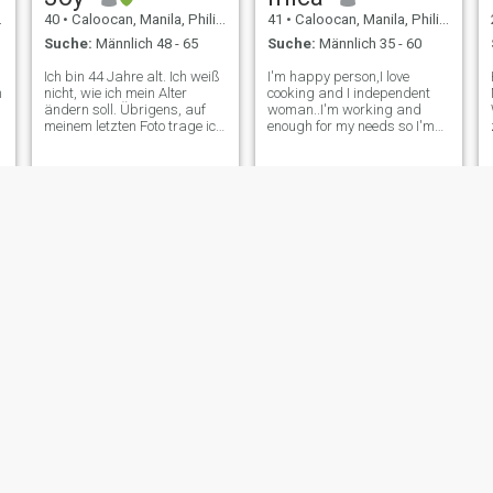
40
•
Caloocan, Manila, Philippinen
41
•
Caloocan, Manila, Philippinen
Suche:
Männlich 48 - 65
Suche:
Männlich 35 - 60
Ich bin 44 Jahre alt. Ich weiß
I'm happy person,I love
h
nicht, wie ich mein Alter
cooking and I independent
ändern soll. Übrigens, auf
woman..I'm working and
meinem letzten Foto trage ich
enough for my needs so I'm
eine gelbe Jacke. 😊😊 Ich
not here for playing around..I
liebe es zu kochen, aber
never had a boyfriend ever
s
normalerweise Filipino-
since coz I was busy working
Essen, aber ich bin bereit,
for my family since my
andere Speisen zu lernen, die
parents both passed away,I
Sie essen möchten, die ich für
don't have ti
Ich bin alleinerziehende
Mutter. Ich habe nur eine
Tochter. Sie ist 14 Jahre alt.
Ich bin alt. Ich bin liebevoll,
familienfreundlich, süß,
fürsorglich,
vertrauenswürdig, loyal,
n
nachdenklich, manchmal
witzig. ein bisschen
schüchtern. leicht zu gefallen
und leicht zufrieden zu sein.
Ich will keinen Streit oder
Streit. Wenn du mich besser
Cecile
Kimberly
kennenlernen willst, kannst
du mir eine Nachricht
34
•
Caloocan, Manila, Philippinen
27
•
Caloocan, Manila, Philippinen
schicken und mich alles