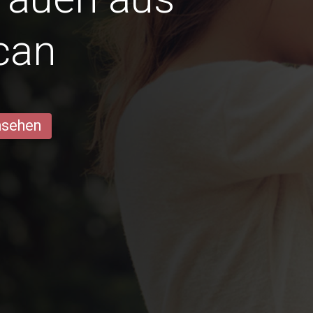
can
ansehen