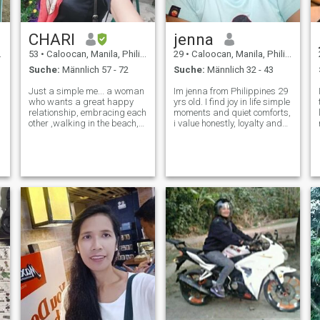
CHARI
jenna
53
•
Caloocan, Manila, Philippinen
29
•
Caloocan, Manila, Philippinen
Suche:
Männlich 57 - 72
Suche:
Männlich 32 - 43
Just a simple me... a woman
Im jenna from Philippines 29
who wants a great happy
yrs old. I find joy in life simple
relationship, embracing each
moments and quiet comforts,
other ,walking in the beach,
i value honestly, loyalty and
holding hand, travelling,
piece of mind above all , i
cooking, dining, gardening,
may be a little shy at first but
laughing together, full of
once i open up im warm ,
surprises and lots of fun,
thoughtful and someone who
and smile. or maybe so
genuinely care