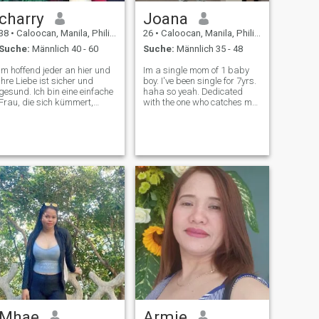
charry
Joana
38
•
Caloocan, Manila, Philippinen
26
•
Caloocan, Manila, Philippinen
Suche:
Männlich 40 - 60
Suche:
Männlich 35 - 48
Im hoffend jeder an hier und
Im a single mom of 1 baby
ihre Liebe ist sicher und
boy. I've been single for 7yrs.
esund. Ich bin eine einfache
haha so yeah. Dedicated
Frau, die sich kümmert,
with the one who catches my
vertrauenswürdig, fleißig
interests. Easy to talk to. Love
und tut Wert Familie.Ich liebe
eating. Accomodating and
es zu lachen, aber wenn im
nice :) hit me up or we can go
ruhig das bedeutet im
with our conversation in . I
beschäftigt.I liebe das
can't see your message
kümmern um Leute um
mich.Ich lebe einfach und bin
es lieben.I sehne mich nicht
für alles luxuriöse. ich möchte
einfach das Leben, die Natur
und die guten Menschen um
mich herum genießen. Ich
mag das Gefühl, mit
Menschen zusammen zu
sein, die ich liebe.wenn sie
glücklich waren, bin ich auch
glücklich.\NIch liebe auch die
Natur. ursprünglich komme
ich aus Visayas und möchte
Mhae
Armie
mich dort niederlassen und