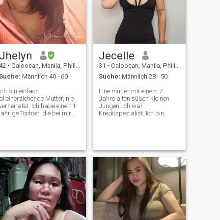
Jhelyn
Jecelle
42
•
Caloocan, Manila, Philippinen
31
•
Caloocan, Manila, Philippinen
Suche:
Männlich 40 - 60
Suche:
Männlich 28 - 50
Ich bin einfach
Eine mutter mit einem 7
alleinerziehende Mutter, nie
Jahre alten süßen kleinen
verheiratet. Ich habe eine 11-
Jungen. Ich war
jährige Tochter, die bei mir
Kreditspezialist. Ich bin
lebt, und der Vater meiner
leidenschaftlich in Kunst und
Tochter ist weggelaufen, als
Kochen Ich komme aus einer
ich schwanger war. Ich ziehe
eng verbundenen Familie
mein Kind allein auf. Ich
und stehe meinen
arbeite als Callcenter-Agent
Geschwistern und Eltern sehr
und arbeite in einer
nahe. Ich bin zwar nicht sehr
Friedhofschicht. Ich habe eine
hübsch, aber das heißt nicht,
positive Perspektive im Sinn.
dass ich langweilig bin. 🫣😳
Ich bin treu, respektvoll,
kennen mich gut. 🫣
ehrlich, stelle die Familie
immer vor allem anderen,
fürchtete Gott, obwohl ich
nicht immer in die Kirche
gehe, meine Verbindung zu