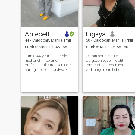
Abiecell Fremista
Ligaya
44
•
Caloocan, Manila, Philippinen
50
•
Caloocan, Manila, Philippinen
Suche:
Männlich 45 - 65
Suche:
Männlich 55 - 60
I am a 44-year-old single
Ich bin optimistisch
mother of three and
aufgeschlossen, leicht
professional caregiver. I am
ernsthaft zu reden Ich
caring, honest, hardworking,
verbringe mein Leben mit
and family-oriented. I enjoy
dem Mann, den ich liebe und
simple things in life,
ich genieße die Zeit,
meaningful conversations,
zusammen zu sein Ich
and spending time with
schließe mich diesen Dating
loved ones, I believe that
Apps an, um meinen Partner
trust, respect, a
für immer zu finden. Ich
arbeite in einer lokalen
Agentur hier in manila als
Executive Assistant HR mein
Leben ist Arbeitshaus
Manchmal gehe ich
einkaufen für meine
Bedürfnisse Ich verbringe
meine Zeit jeden Tag zur