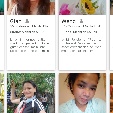
Gian
Weng
55
•
Caloocan, Manila, Philippinen
57
•
Caloocan, Manila, Philippinen
Suche:
Männlich 55 - 70
Suche:
Männlich 55 - 70
n
Ich bin immer noch aktiv,
Ich bin Fenster für 17 Jahre,
h
stark und gesund. Ich bin ein
ich habe 4 Personen, die
guter Mensch, mein Sohn.
schon erwachsen sind. Mein
Körperliche Fitness ist mein
erster Sohn arbeitet im
Hobby, also ist das, was ich
Krankenhaus, mein zweiter
hier auf meinen Fotos trage,
Sohn hat bereits Familie,
ein Trainingskostüm und ich
mein 3. (Sohn) ist in der
habe Charakteristiken wie
maritimen Industrie und der
diese: liebevoll, freundlich,
jüngste ist im College. Sie
rücksichtsvoll, respektvoll,
allein aufzuziehen ist schwer,
familienorientiert, warm,
aber wegen GOTTES HILFE
sanft, loyal, dankbar, ein
habe ich es getan.
bisschen romantisch,
aufrichtig und mit 🤭❤️💕
(Loyalität ist ein sehr teures
Geschenk,. Erwarten Sie es
nicht von billigen Leuten. (Sie
werden es nicht erwarten.)