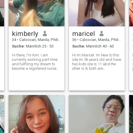
kimberly
maricel
34
•
Caloocan, Manila, Philippinen
36
•
Caloocan, Manila, Philippinen
Suche:
Männlich 25 - 55
Suche:
Männlich 40 - 60
Hi there, I'm Kim. I am
Hi Im Maricel. Im New to this
currently working part-time
site.Im 36 years old and have
and fullfiling my dream to
two kids one is 11 abd the
become a registered nurse
other is 8, both are
so I'm back to school to finish
studying.ive been
it. I volunteer for an NGO here
separatedfor a long
in the Philippines if I have
time.since my second child
free time. If you want to know
was born.I worked in saudi
more, feel free to as
arabia for 4 yearsas an
OFW.NOw Im backin the phil