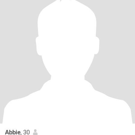
Abbie
, 30