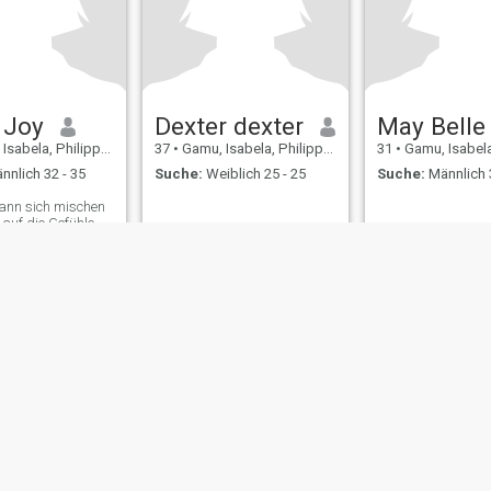
 Joy
Dexter dexter
May Belle
sabela, Philippinen
37
•
Gamu, Isabela, Philippinen
31
•
Gamu, Isabela, P
nnlich 32 - 35
Suche:
Weiblich 25 - 25
Suche:
Männlich 
kann sich mischen
auf die Gefühle
ren
ungen
Rückerstattungsrichtlinien
Datenschutzerklärung
Cookie Richtlinie
D
IL MIL, INC. located at 200 Townsend St., Unit 43, San Francisco CA 94