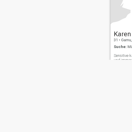
Karen
31
•
Gamu, I
Suche:
Mä
Sensitive 
und immer 
anderer hö
Über uns
Kontakt
Erfolgsgeschichten
Nutzungsbeding
This website is operated by D