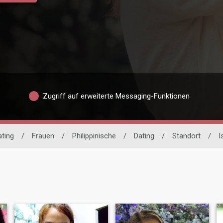
Zugriff auf erweiterte Messaging-Funktionen
ating
/
Frauen
/
Philippinische
/
Dating
/
Standort
/
I