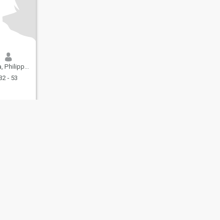
hilippinen
32 - 53
ating Sicherheit
Inhaltsübersicht
Community-Richtlinien
107, USA, reg. number 5529030.