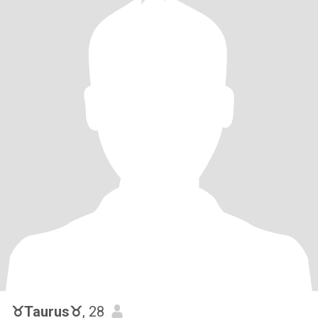
♉Taurus♉
, 28