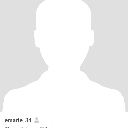
emarie
, 34