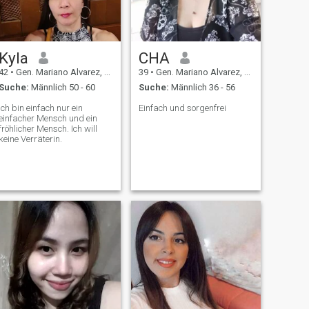
Kyla
CHA
42
•
Gen. Mariano Alvarez, Cavite, Philippinen
39
•
Gen. Mariano Alvarez, Cavite, Philippinen
Suche:
Männlich 50 - 60
Suche:
Männlich 36 - 56
Ich bin einfach nur ein
Einfach und sorgenfrei
einfacher Mensch und ein
fröhlicher Mensch. Ich will
keine Verräterin.