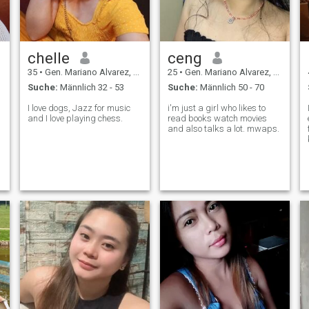
h
chelle
ceng
35
•
Gen. Mariano Alvarez, Cavite, Philippinen
25
•
Gen. Mariano Alvarez, Cavite, Philippinen
Suche:
Männlich 32 - 53
Suche:
Männlich 50 - 70
I love dogs, Jazz for music
i'm just a girl who likes to
n
and I love playing chess.
read books watch movies
h
and also talks a lot. mwaps.