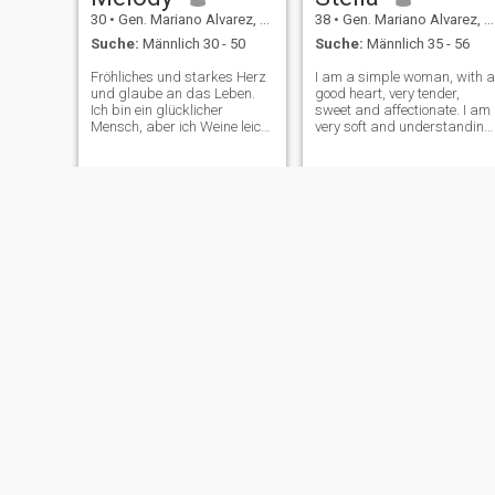
30
•
Gen. Mariano Alvarez, Cavite, Philippinen
38
•
Gen. Mariano Alvarez, Cavite, Philippinen
Suche:
Männlich 30 - 50
Suche:
Männlich 35 - 56
Fröhliches und starkes Herz
I am a simple woman, with a
und glaube an das Leben.
good heart, very tender,
Ich bin ein glücklicher
sweet and affectionate. I am
Mensch, aber ich Weine leicht
very soft and understanding
😊 isst gerne grüne Gemüse
woman, I always try to find
Blätter liebend und ich mag
compromises and enter the
Katzen und Hunde, die Tiere
position of other people. I ma
lieben, ich liebe Natur
not be the best looking
woman on earth but I do
have a
Mae
marie
29
•
Gen. Mariano Alvarez, Cavite, Philippinen
36
•
Gen. Mariano Alvarez, Cavite, Philippinen