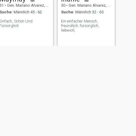
51
•
Gen. Mariano Alvarez, Cavite, Philippinen
30
•
Gen. Mariano Alvarez, Cavite, Philippinen
Suche:
Männlich 45 - 62
Suche:
Männlich 32 - 65
Einfach, Schön Und
Ein einfacher Mensch,
Fürsorglich
freundlich, fürsorglich,
liebevoll,
WEITER
luisa
41
•
Gen. Mariano Alvarez, Cavite, Philippinen