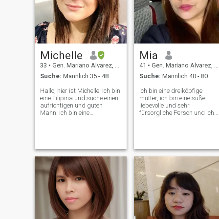
Michelle
Mia
33
•
Gen. Mariano Alvarez, Cavite, Philippinen
41
•
Gen. Mariano Alvarez, Cavite, Philippinen
Suche:
Männlich 35 - 48
Suche:
Männlich 40 - 80
Hallo, hier ist Michelle. Ich bin
Ich bin eine dreiköpfige
eine Filipina und suche einen
mutter, ich bin eine süße,
aufrichtigen und guten
liebevolle und sehr
Mann. Ich bin eine
fürsorgliche Person und ich
extrovertierte Frau, ich liebe
liebe das Kochen. Ich bin jetz
es, mit Familie und Freunden
seit fast 10 Jahren Hausfra
rumzuhängen und ich liebe
und ich möchte mein Leben
Musik. Ich schätze
verändern, weil ich mich
Vertrauen, Liebe und
erschöpft fühle, so allein fühl
Ehrlichkeit. Ich arbeite als
ich nicht einmal ein soziales
virtueller Rechtsassistent
Leben habe, ich will glücklich
und virtueller medizinischer
sein. Mein Leben ist im
Assistent. Ich suche
Moment ein Chaos. ich will
jemanden, der mich und
frei sein, also bitte Hilf mir,
meinen Sohn vollkommen
aus meiner Situation
lieben und akzeptieren wird.
herauszukommen. Alles,
was ich will, ist ein gutes
Leben für meine Kinder und