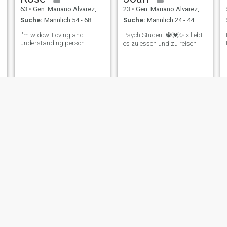
63
•
Gen. Mariano Alvarez, Cavite, Philippinen
23
•
Gen. Mariano Alvarez, Cavite, Philippinen
Suche:
Männlich 54 - 68
Suche:
Männlich 24 - 44
I'm widow. Loving and
Psych Student 🔱💓✨ x liebt
understanding person
es zu essen und zu reisen
y
Monica
jasmin
23
•
Gen. Mariano Alvarez, Cavite, Philippinen
37
•
Gen. Mariano Alvarez, Cavite, Philippinen