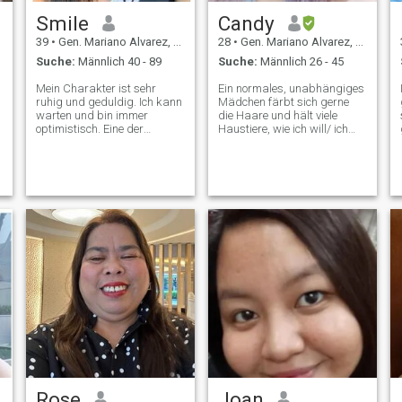
Smile
Candy
39
•
Gen. Mariano Alvarez, Cavite, Philippinen
28
•
Gen. Mariano Alvarez, Cavite, Philippinen
Suche:
Männlich 40 - 89
Suche:
Männlich 26 - 45
Mein Charakter ist sehr
Ein normales, unabhängiges
ruhig und geduldig. Ich kann
Mädchen färbt sich gerne
warten und bin immer
die Haare und hält viele
optimistisch. Eine der
Haustiere, wie ich will/ ich
Hauptmerkmale meines
schaue gerne
Charakters ist die Fähigkeit,
Serien/Filme/Anime-Fans
andere Menschen zu
mag Videospiele/introvertiert
verstehen. Ich versuche
Ich mag etwas langweilig
immer, Menschen zu
sein, wenn Sie also nach
vertrauen, aber trotzdem die
jemandem suchen, der Sie
Situation zu kontrollieren.
unterhalten wird, dann bin
ich nicht ich
Rose
Joan