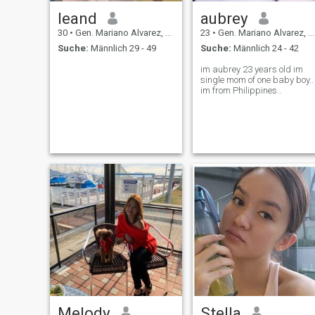
leand
aubrey
30
•
Gen. Mariano Alvarez, Cavite, Philippinen
23
•
Gen. Mariano Alvarez, Cavite, Philippinen
Suche:
Männlich 29 - 49
Suche:
Männlich 24 - 42
im aubrey 23 years old im
single mom of one baby boy..
im from Philippines..
Melody
Stella