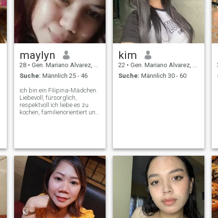
maylyn
kim
28
•
Gen. Mariano Alvarez, Cavite, Philippinen
22
•
Gen. Mariano Alvarez, Cavite, Philippinen
Suche:
Männlich 25 - 46
Suche:
Männlich 30 - 60
ich bin ein Filipina-Mädchen.
Liebevoll, fürsorglich,
respektvoll ich liebe es zu
kochen, familienorientiert und
t
ein einfaches Mädchen, das
u
ein einfaches Leben wie
glücklich und zufrieden will,
bereit ist, neue Dinge
e
auszuprobieren,
Vertrauenswürdigkeit ichts
von meinem Traum ist zu
reisen .. ps.im echt bin kein
Betrüger ok