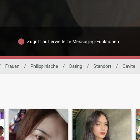
Zugriff auf erweiterte Messaging-Funktionen
/
Frauen
/
Philippinische
/
Dating
/
Standort
/
Cavite