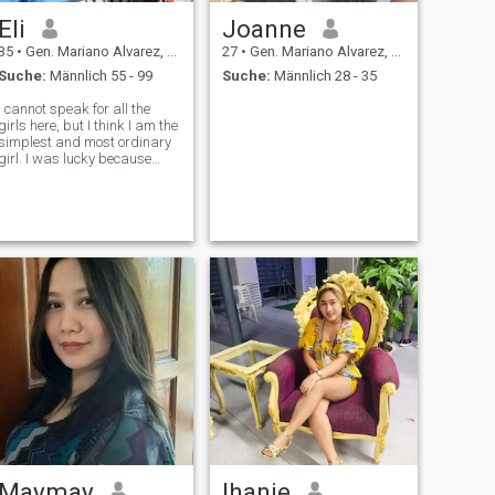
Eli
Joanne
35
•
Gen. Mariano Alvarez, Cavite, Philippinen
27
•
Gen. Mariano Alvarez, Cavite, Philippinen
Suche:
Männlich 55 - 99
Suche:
Männlich 28 - 35
I cannot speak for all the
girls here, but I think I am the
simplest and most ordinary
girl. I was lucky because
from childhood I grew up in a
family in which there was
warmth and care, so I grew
up faithful and honest. I
always tell the truth, no ma
Maymay
lhanie