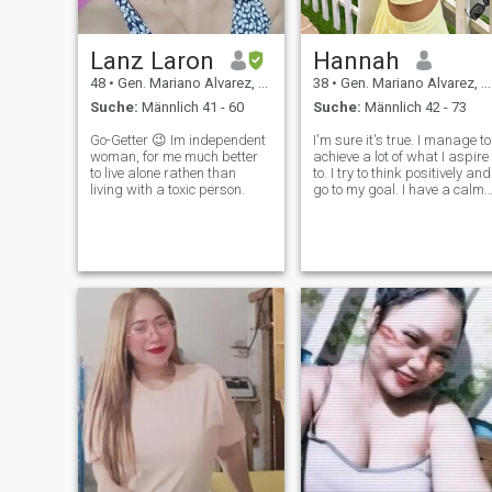
Lanz Laron
Hannah
48
•
Gen. Mariano Alvarez, Cavite, Philippinen
38
•
Gen. Mariano Alvarez, Cavite, Philippinen
Suche:
Männlich 41 - 60
Suche:
Männlich 42 - 73
Go-Getter 😉 Im independent
I'm sure it's true. I manage to
woman, for me much better
achieve a lot of what I aspire
to live alone rathen than
to. I try to think positively and
living with a toxic person.
go to my goal. I have a calm
character, I easily forgive
insults, and rarely enter into
conflict situations. I like to
spend time reading, or for
cooking