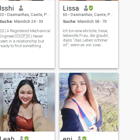
Isshi
Lissa
23
•
Dasmariñas, Cavite, Philippinen
65
•
Dasmariñas, Cavite, Philippinen
Suche:
Männlich 24 - 33
Suche:
Männlich 58 - 70
23 | A Registered Mechanical
Ich bin eine ehrliche, treue,
liebevolle Frau, die glaubt,
Engineer👷🏼‍♀️🇵🇭 | Never
dass "das Leben schöner
been in a relationship but
ist", wenn es von zwei
ready to find something
vertrauenswürdigen und
meaningful and serious ❤️ |
fürsorglichen Menschen
Singer, Loves Music &
geteilt wird. Freundlichkeit ist
Broadway | Ambitious,
ansteckend und so ist es,
curious, and looking for
klug zu sein!
someone to grow and share
life with. I can’t
Leah
eni