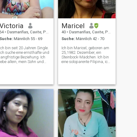
Liebe ist rein, wir haben uns
wenn du nach einem
gegenseitig geholfen, meinen
Partygirl suchst, bin ich nicht
Annullierungsfall zu
dein Typ, aber wenn du eine
bearbeiten, aber trotzdem ist
entspannte Atmosphäre und
mein Status verheiratet das
jemanden schätzt, der
Victoria
Maricel
ist es in Phil, hoffe du, dass
einfache Freuden liebt,
du es verstehst, tut mir leid,
kommen wir gut aus! wenn
64
•
Dasmariñas, Cavite, Philippinen
40
•
Dasmariñas, Cavite, Philippinen
das zu sagen, aber das ist
du klar bist, dass du einen
Suche:
Männlich 55 - 69
Suche:
Männlich 42 - 70
die Realität,,... in der
unterwürfigen Partner
Hoffnung jemanden zu
suchst, bin ich nicht
Ich bin seit 20 Jahren Single.
Ich bin Maricel, geboren am
finden der ernsthaft im
derjenige, den du suchst.
Ich suche eine ernsthafte und
25,1982. Dezember, ein
Leben ist mit Liebe zu leben,
\NPS: Ich habe keine
langfristige Beziehung. Ich
Steinbock-Mädchen. Ich bin
einfach, glückliche Familie
Whatsapp/Instagram/Telegram
lebe allein, mein Sohn und
eine soloparente Filipina, ich
für den Rest meines Lebens...
und Twitter, also frag mich
meine Tochter sind alle
habe 3 Mädchen. Ich bin ein
nicht. 😅
erwachsen und haben ihre
lustiges sportliches,
eigenen Familien. Ich suche
abenteuerliches, manchmal
nach Liebe und Gesellschaft.
plaudernd und ein bisschen
Das Leben ist schön und ich
verrückt... und so viel mehr...
will, dass du es mit
Ich bin hier, um jemanden zu
jemandem teilst, der meine
finden, mit dem ich mein
Liebe verdient und der mich
Leben teilen kann. ich bin
so lieben wird, wie ich ihn
locker, ich schätze und
liebe. Bleiben Sie gesund alle
genieße es mit den guten
und ich hoffe, dass wir alle
Freunden und ich schätze
finden, was wir suchen in
Beziehungen. ich bin ehrlich,
dieser App. Gehen wir alle
ehrlich, treu, liebevoll
Chancen ein. Bitte, ich bin
romantisch leidenschaftlich
nicht hier, um Nacktbilder zu
lustig und verständnisvoll.
schicken und unsere Zeit zu
Ich bin nicht hier, um Spiele