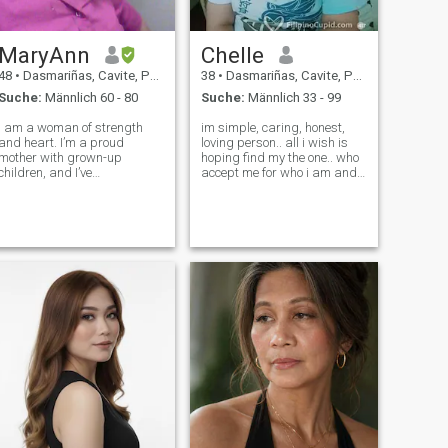
verschwenden. Vielen Dank
zu spielen oder mit den
🥰
Herzen der Menschen zu
spielen. Ich freue mich sehr
MaryAnn
Chelle
darauf, jemanden zu treffen,
mit dem ich mein Leben teilen
48
•
Dasmariñas, Cavite, Philippinen
38
•
Dasmariñas, Cavite, Philippinen
kann. Ich glaube, das Leben
Suche:
Männlich 60 - 80
Suche:
Männlich 33 - 99
ist viel besser, wenn man es
mit jemandem teilen kann.
I am a woman of strength
im simple, caring, honest,
Ich hoffe, dass jemand du
and heart. I’m a proud
loving person.. all i wish is
sein könnte;-)
mother with grown-up
hoping find my the one.. who
children, and I’ve
accept me for who i am and
successfully transitioned
what i am.. i have kids An
from working abroad to
adopted child, and i hope
owning and managing my
that someone who accept
own small local eatery
too.. im understanding
(karinderya). I’m very
person... Thanks and
hardworking and
takecare..
resourceful, but I’m a true