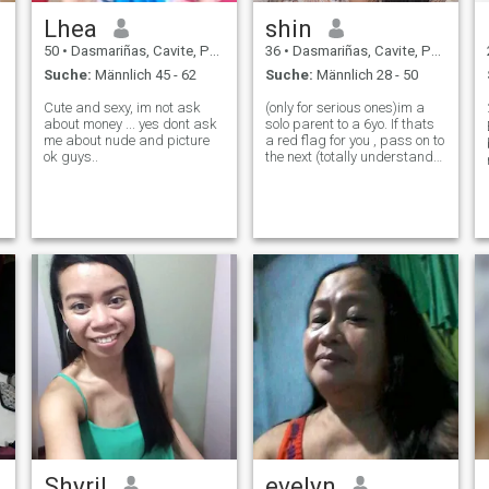
Hause zu verwalten.. ich
Lhea
shin
arbeitete vor Dubai und
Malaysia.
50
•
Dasmariñas, Cavite, Philippinen
36
•
Dasmariñas, Cavite, Philippinen
Suche:
Männlich 45 - 62
Suche:
Männlich 28 - 50
Cute and sexy, im not ask
(only for serious ones)im a
about money ... yes dont ask
solo parent to a 6yo. If thats
me about nude and picture
a red flag for you , pass on to
ok guys..
the next (totally understand)
🙂.im an introvert but still cn
go out and still love to travel,
e
used to be workaholic now
full time mum. I love cooking,
fashion
Shyril
evelyn