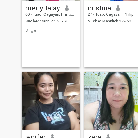
merly talay
cristina
60
•
Tuao, Cagayan, Philippinen
27
•
Tuao, Cagayan, Philippinen
Suche:
Männlich 61 - 70
Suche:
Männlich 27 - 60
Single
jenifer
zara