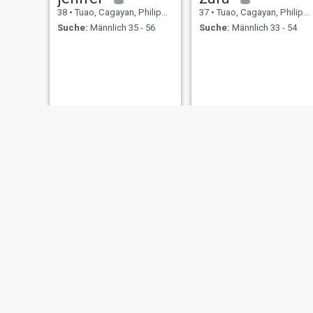
38
•
Tuao, Cagayan, Philippinen
37
•
Tuao, Cagayan, Philippinen
Suche:
Männlich 35 - 56
Suche:
Männlich 33 - 54
Jinky
princess neecol
45
•
Tuao, Cagayan, Philippinen
20
•
Tuao, Cagayan, Philippinen