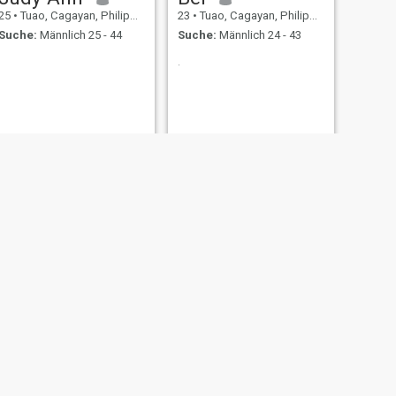
25
•
Tuao, Cagayan, Philippinen
23
•
Tuao, Cagayan, Philippinen
Suche:
Männlich 25 - 44
Suche:
Männlich 24 - 43
.
WEITER
Mary
30
•
Tuao, Cagayan, Philippinen