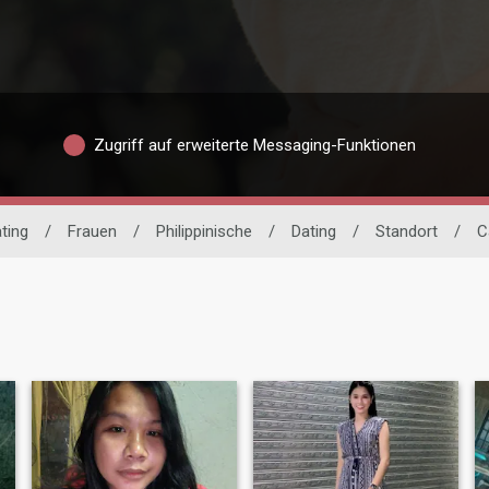
Zugriff auf erweiterte Messaging-Funktionen
ating
/
Frauen
/
Philippinische
/
Dating
/
Standort
/
C