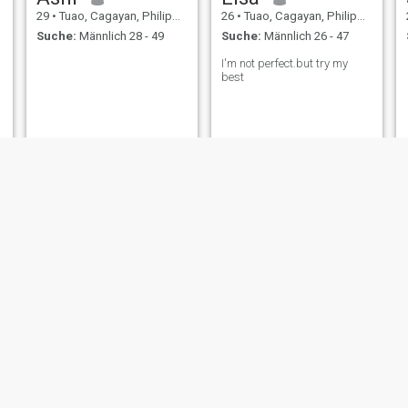
29
•
Tuao, Cagayan, Philippinen
26
•
Tuao, Cagayan, Philippinen
Suche:
Männlich 28 - 49
Suche:
Männlich 26 - 47
I'm not perfect.but try my
best
virginia
shizuku
68
•
Tuao, Cagayan, Philippinen
21
•
Tuao, Cagayan, Philippinen