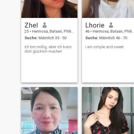
Zhel
Lhorie
25
•
Hermosa, Bataan, Philippinen
46
•
Hermosa, Bataan, Philippinen
Suche:
Männlich 35 - 50
Suche:
Männlich 46 - 70
Ich bin mollig, aber ich kann
i am simple and sweet.
dich glücklich machen