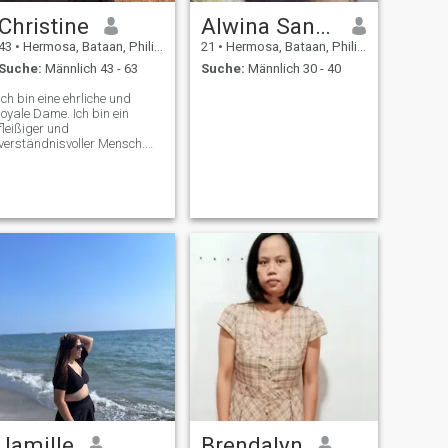
Christine
Alwina Sanchez
43
•
Hermosa, Bataan, Philippinen
21
•
Hermosa, Bataan, Philippinen
Suche:
Männlich 43 - 63
Suche:
Männlich 30 - 40
Ich bin eine ehrliche und
loyale Dame. Ich bin ein
fleißiger und
verständnisvoller Mensch.
Ich liebe es, überallhin zu
reisen, wo ich glücklich sein
kann, besonders mit einem
Mann, mit dem ich gerne
zusammen wäre. Ich bin nur
eine einfache und freundliche
Dame. Ich sorge immer
dafür, dass ich einen
gesunden Verstand habe
und eine gesunde
Lebensweise, ich gehe so oft
wie möglich ins Fitnessstudio
und halte das richtige
Gleichgewicht zwischen
Karriere und Lebensstil Ich
werde deine Sucht sein, deine
Droge, wenn du mich lässt.
Wenn du gut zu mir bist,
gehöre ich ganz dir. Du bist
Jamille
Brendalyn
mein beliebtester Mann und