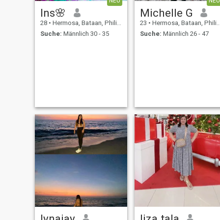
NEU
NEU
Ins🌸
Michelle G
28
•
Hermosa, Bataan, Philippinen
23
•
Hermosa, Bataan, Philippinen
Suche:
Männlich 30 - 35
Suche:
Männlich 26 - 47
lynajay
liza tala