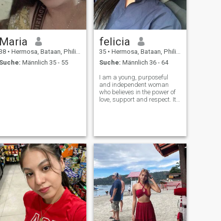
Maria
felicia
38
•
Hermosa, Bataan, Philippinen
35
•
Hermosa, Bataan, Philippinen
Suche:
Männlich 35 - 55
Suche:
Männlich 36 - 64
I am a young, purposeful
and independent woman
who believes in the power of
love, support and respect. It
is important for me to create
harmony and warmth
around me, because I am
convinced that the best
relationships are built on
mutual understanding