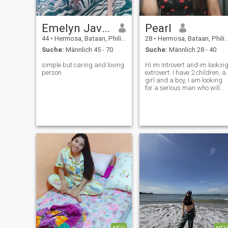
Emelyn Javier
Pearl
44
•
Hermosa, Bataan, Philippinen
28
•
Hermosa, Bataan, Philippinen
Suche:
Männlich 45 - 70
Suche:
Männlich 28 - 40
simple but caring and loving
Hi im Introvert and im lookin
person
extrovert. I have 2 children, a
girl and a boy, I am looking
for a serious man who will
accept and love me and mor
than my two children.