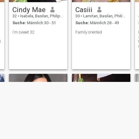
schwache kleine Frau, die
Cindy Mae
Casiii
auf der Suche nach Fürsorge
und endloser Liebe ist. Ich
32
•
Isabela, Basilan, Philippinen
30
•
Lamitan, Basilan, Philippinen
bin ruhig, romantisch,
Suche:
Männlich 30 - 51
Suche:
Männlich 28 - 49
freundlich und süß, liebevoll
und großzügig von ganzem
I'm sweet 32
Family oriented
Herzen.
d