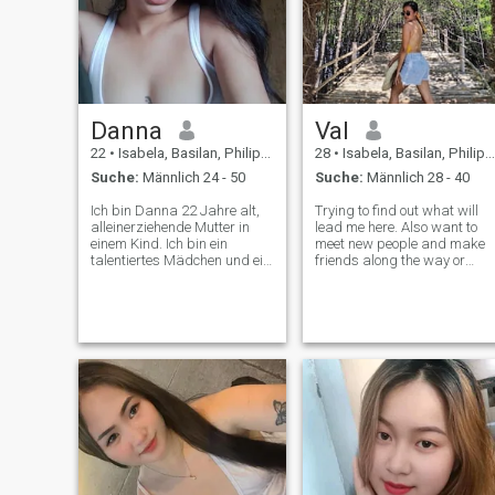
sein, und ich will, dass mein
Willst du mehr über meine
Mann jeden Tag glücklich ist!
Hobbys erfahren?
Danna
Val
22
•
Isabela, Basilan, Philippinen
28
•
Isabela, Basilan, Philippinen
Suche:
Männlich 24 - 50
Suche:
Männlich 28 - 40
Ich bin Danna 22 Jahre alt,
Trying to find out what will
alleinerziehende Mutter in
lead me here. Also want to
einem Kind. Ich bin ein
meet new people and make
talentiertes Mädchen und ein
friends along the way or
nettes, glückliches Mädchen,
maybe I can also find my
ich weiß, wie man schlägt,
true love cause I believe true
aber nicht viel, ich weiß, wie
love does exist because you
man zeichnet, Nägel reinigt
deserve good things and to
und entwirft, ich weiß viel
be loved and also I want to
über das Leben und ich bin
be on
der einzige, der meine
Tochter großgezogen hat, als
er 10 Monate alt war