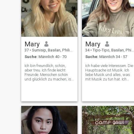
Mary
Mary
37
•
Sumisip, Basilan, Philippinen
34
•
Tipo-Tipo, Basilan, Philippinen
Suche:
Männlich 40 - 70
Suche:
Männlich 34 - 57
Ich bin freundlich, schön,
Ich habe viele Interessen. Die
aber treu. Ich finde leicht
Hauptsache ist Musik. Ich
Freunde. Menschen schön
liebe Musik und alles, was
und glücklich zu machen, ist
mit Musik zu tun hat. Ich
das, was ich mit großem
habe Musik und Gesang seit
Vergnügen tue. Ich glaube,
meiner Kindheit studiert und
dass das Leben ein
ich mag es wirklich für mich.
Geschenk ist. Wir sollten
Ich liebe es auch zu reisen
starke Werte im Leben
und habe viele Länder in
haben und eine starke
Europa, Asien und Afrika
Familie gründen wollen! Ich
besucht. Ich mag schöne
bin mir sicher, dass die
Architektur. Ich liebe Theater
Menschen jeden einzelnen
und Filme. Ich mache Sport
Moment schätzen sollten! Ich
und liebe Spaziergänge in
will eine gute Familie haben.
der Natur. Ich mag Camping
Ich will als Frau glücklich
und Reisen durchs Land.