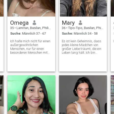
Omega
Mary
35
•
Lamitan, Basilan, Philippinen
36
•
Tipo-Tipo, Basilan, Philippinen
Suche:
Männlich 37 - 67
Suche:
Männlich 34 - 58
Ich halte mich nicht für einen
Es ist kein Geheimnis, dass
außergewöhnlichen
jedes kleine Mädchen von
Menschen, nur für einen
großer Liebe träumt, die ein
besonderen Menschen mit
Leben lang hält. Ich bin
den richtigen Augen und der
schon erwachsen, aber ich
weiß, wie man zuhört und
bin nicht einverstanden zu
gleichzeitig ein gutes
glauben, dass solche Liebe
Gespräch führt.
nur in romantischen Filmen
existiert und in Wirklichkeit
alles viel prosaischer ist. Ich
glaube, ein Wort
"Seelenverwandter" ist nicht
nur ein schönes Wort. Jede
erfolgreiche Beziehung
erfordert viel Arbeit auf
beiden Seiten, aber Liebe ist
immer ein Teamspiel, und
wenn nur einer auf dem Feld
seinen Arsch abspielt,
scheitert es immer. Manche