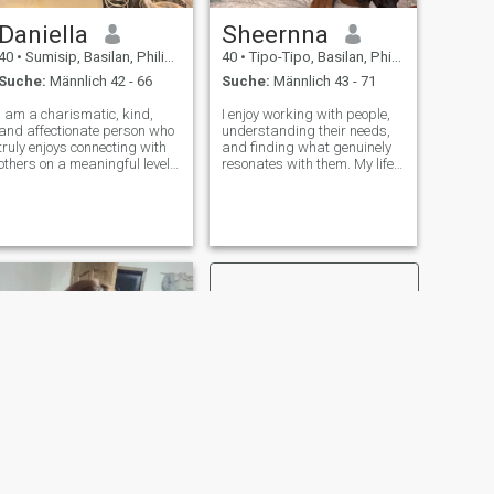
Daniella
Sheernna
40
•
Sumisip, Basilan, Philippinen
40
•
Tipo-Tipo, Basilan, Philippinen
Suche:
Männlich 42 - 66
Suche:
Männlich 43 - 71
I am a charismatic, kind,
I enjoy working with people,
and affectionate person who
understanding their needs,
truly enjoys connecting with
and finding what genuinely
others on a meaningful level. I
resonates with them. My life
have a warm personality
has always been about
and always try to make
movement: different fields,
people feel comfortable,
continuous learning, self-
valued, and appreciated
development, and staying
when they are around me. I
active. I love dancing,
believe that
traveling, mu
WEITER