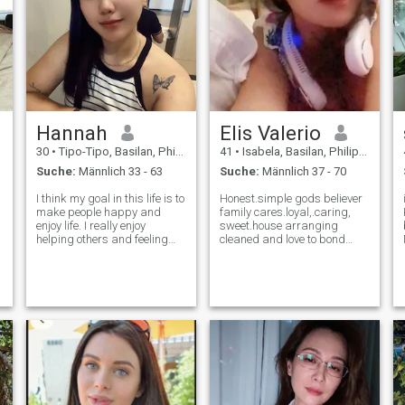
Hannah
Elis Valerio
30
•
Tipo-Tipo, Basilan, Philippinen
41
•
Isabela, Basilan, Philippinen
Suche:
Männlich 33 - 63
Suche:
Männlich 37 - 70
I think my goal in this life is to
Honest.simple gods believer
make people happy and
family cares.loyal,.caring,
enjoy life. I really enjoy
sweet.house arranging
helping others and feeling
cleaned and love to bond
their gratitude. I am as
grilling outside of
delicate as a flower, but I
home.shoping sometimes..I
need a man who will help
love to have snacks with love
this flower grow and bloom.
one singing dancing.cooking
In a relationship, I like to shar
for my love one 💕💕I love to
be with my lo