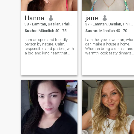
Hanna
jane
38
•
Lamitan, Basilan, Philippinen
37
•
Lamitan, Basilan, Philippinen
Suche:
Männlich 40 - 75
Suche:
Männlich 40 - 70
I am an open and friendly
I am the type of woman, who
person by nature. Calm,
can make a house a home.
responsible and patient, with
Who can bring coziness and
a big and kind heart that
warmth, cook tasty dinners
always finds a place for
filled with love even from
sincerity and compassion. A
simple foods. A woman, who
romantic at heart, I see
can understand and suppor
beauty in simple things: in a
her man. I would really like to
warm conversation, in a look,
find a man, who can
in a c
appreciat