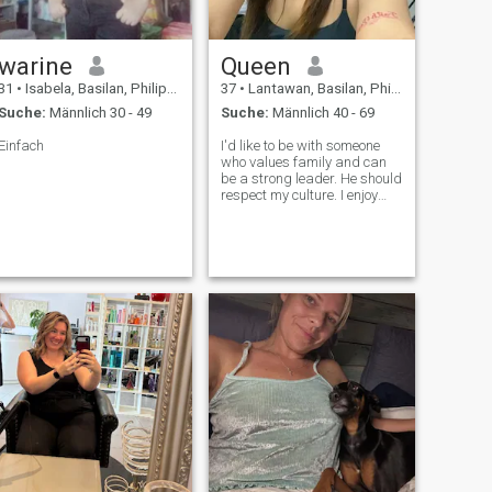
warine
Queen
31
•
Isabela, Basilan, Philippinen
37
•
Lantawan, Basilan, Philippinen
Suche:
Männlich 30 - 49
Suche:
Männlich 40 - 69
Einfach
I'd like to be with someone
who values family and can
be a strong leader. He should
respect my culture. I enjoy
men who have a sense of
humor. He should be
passionate about what he
does, whether for work or in
life. I am only interested in
men who ar