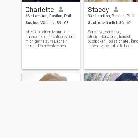
Charlette
Stacey
36
•
Lamitan, Basilan, Philippinen
33
•
Lamitan, Basilan, Philippinen
Suche:
Männlich 39 - 68
Suche:
Männlich 36 - 62
Ich suche einen Mann, der
Sensitive, sensitive,
nachdenklich, fröhlich ist und
straightforward , honest ,
mich gerne zum Lächeln
outspoken , passionate , kin
bringt. Ich möchte einen
, open , wise , able to hear
Partner, der Respekt und
and listen, speak and be
Unterstützung schätzt,
silent . In general, my life
gerne reist, zum Abendessen
path has made me a wise
geht und tanzt
and comfortable person.