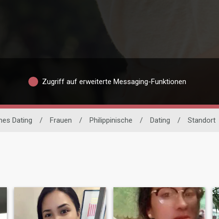
Zugriff auf erweiterte Messaging-Funktionen
ches Dating
/
Frauen
/
Philippinische
/
Dating
/
Standort