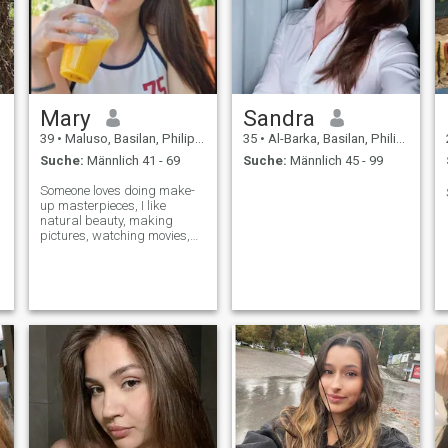
Mary
Sandra
39
•
Maluso, Basilan, Philippinen
35
•
Al-Barka, Basilan, Philippinen
Suche:
Männlich 41 - 69
Suche:
Männlich 45 - 99
Someone loves doing make-
up masterpieces, I like
natural beauty, making
pictures, watching movies,
listening to music, camping.
My future profession is
connected with tourism and I
love studying everything
connected with it because I
am ravenous to r