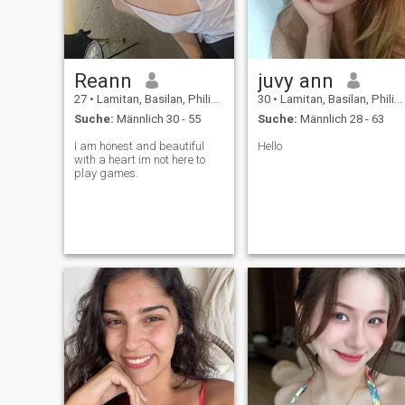
Reann
juvy ann
27
•
Lamitan, Basilan, Philippinen
30
•
Lamitan, Basilan, Philippinen
Suche:
Männlich 30 - 55
Suche:
Männlich 28 - 63
I am honest and beautiful
Hello
with a heart im not here to
play games.