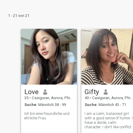
1 - 21 von 21
Love
Gifty
35
•
Casiguran, Aurora, Philippinen
40
•
Casiguran, Aurora, Philippinen
Suche:
Männlich 38 - 99
Suche:
Männlich 43 - 71
Ich bin eine freundliche und
I am a calm, balanced girl
ehrliche Frau
with a good sense of humor. I
have a docile, calm
character. I don't like conflict
and prefer to solve everythin