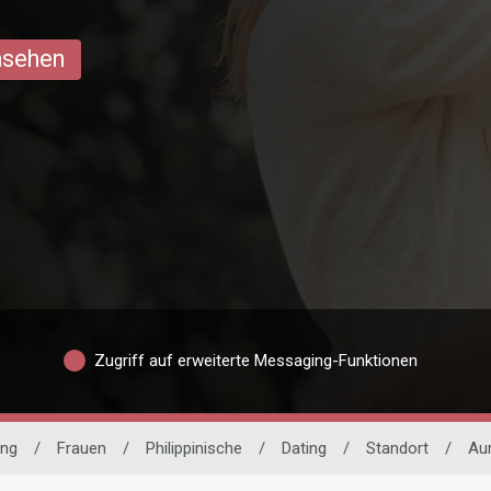
ansehen
Zugriff auf erweiterte Messaging-Funktionen
ing
/
Frauen
/
Philippinische
/
Dating
/
Standort
/
Au