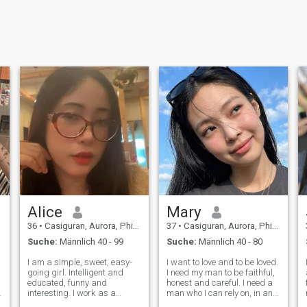
Alice
Mary
36
•
Casiguran, Aurora, Philippinen
37
•
Casiguran, Aurora, Philippinen
Suche:
Männlich 40 - 99
Suche:
Männlich 40 - 80
I am a simple, sweet, easy-
I want to love and to be loved.
going girl. Intelligent and
I need my man to be faithful,
educated, funny and
honest and careful. I need a
interesting. I work as a
man who I can rely on, in any
g
stewardess and it is easy for
situation of our life.