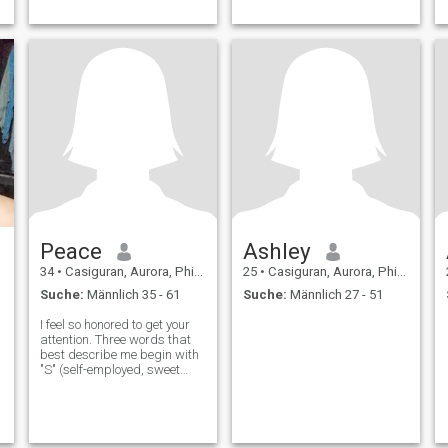
Peace
Ashley
34
•
Casiguran, Aurora, Philippinen
25
•
Casiguran, Aurora, Philippinen
Suche:
Männlich 35 - 61
Suche:
Männlich 27 - 51
I feel so honored to get your
attention. Three words that
best describe me begin with
"S" (self-employed, sweet
and sexy) and I'm looking for
an honest, loving, romantic
man who can enjoy life with
me. I work in an international
trading company now,