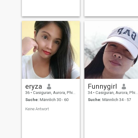
in a good way. I adore
flirting, I love to smile, I listen
to compliments. I prefer to do
what I love in my l
eryza
Funnygirl
36
•
Casiguran, Aurora, Philippinen
34
•
Casiguran, Aurora, Philippinen
Suche:
Männlich 30 - 60
Suche:
Männlich 34 - 57
Keine Antwort