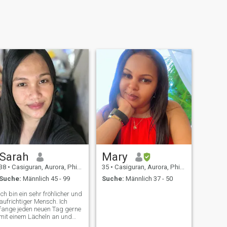
Sarah
Mary
38
•
Casiguran, Aurora, Philippinen
35
•
Casiguran, Aurora, Philippinen
Suche:
Männlich 45 - 99
Suche:
Männlich 37 - 50
Ich bin ein sehr fröhlicher und
aufrichtiger Mensch. Ich
fange jeden neuen Tag gerne
mit einem Lächeln an und
schließe ihn auch mit einem