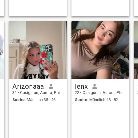
me to appear in any corner of
the world. I am introvert, but
with people who are close to
me in spirit - an extrovert i
Arizonaaa
lenx
32
•
Casiguran, Aurora, Philippinen
22
•
Casiguran, Aurora, Philippinen
Suche:
Männlich 35 - 46
Suche:
Männlich 48 - 82