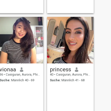
Lächeln ab. Im Leben gibt es
viele Gründe für Traurigkeit
und ich verstehe, dass man
sich nicht immer glücklich
fühlen kann, aber trotzdem
denke ich, dass man die
positivste Einstellung zum
Leben braucht und dann
wird alles gut. Möchten Sie
eine treue, freundliche, helle
und energische Dame an
Ihrer Seite haben, die weiß,
wie man sich und ihren
Mann versorgt? Wenn Sie \
„Ja\" beantworten, bin ich
genau die richtige Person für
Sie! Außerdem habe ich einen
guten Sinn für Humor und
vionaa
princess
bin voller Ideen. Sie werden
sich nie langweilen.
36
•
Casiguran, Aurora, Philippinen
40
•
Casiguran, Aurora, Philippinen
Suche:
Männlich 40 - 69
Suche:
Männlich 41 - 68