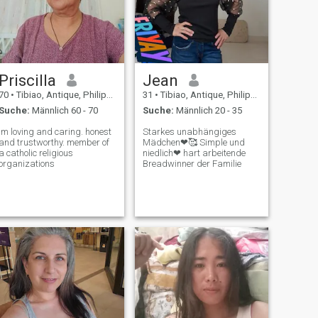
Priscilla
Jean
70
•
Tibiao, Antique, Philippinen
31
•
Tibiao, Antique, Philippinen
Suche:
Männlich 60 - 70
Suche:
Männlich 20 - 35
Im loving and caring. honest
Starkes unabhängiges
and trustworthy. member of
Mädchen❤🥰 Simple und
a catholic religious
niedlich❤ hart arbeitende
organizations
Breadwinner der Familie