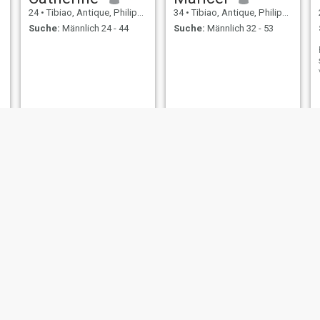
24
•
Tibiao, Antique, Philippinen
34
•
Tibiao, Antique, Philippinen
Suche:
Männlich 24 - 44
Suche:
Männlich 32 - 53
Reyjean
Queen stacey
28
•
Tibiao, Antique, Philippinen
23
•
Tibiao, Antique, Philippinen