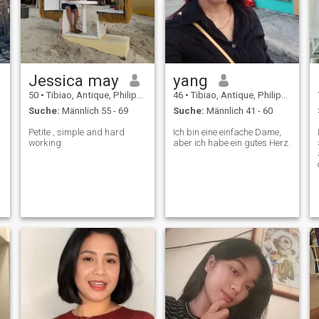
Jessica may
yang
50
•
Tibiao, Antique, Philippinen
46
•
Tibiao, Antique, Philippinen
Suche:
Männlich 55 - 69
Suche:
Männlich 41 - 60
Petite , simple and hard
Ich bin eine einfache Dame,
working
aber ich habe ein gutes Herz.