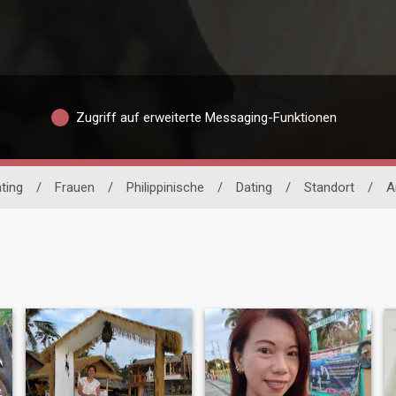
Zugriff auf erweiterte Messaging-Funktionen
ating
/
Frauen
/
Philippinische
/
Dating
/
Standort
/
A