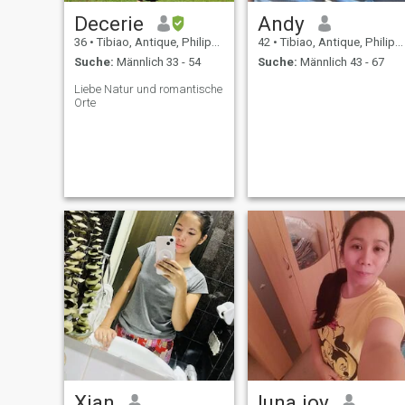
Decerie
Andy
36
•
Tibiao, Antique, Philippinen
42
•
Tibiao, Antique, Philippinen
Suche:
Männlich 33 - 54
Suche:
Männlich 43 - 67
Liebe Natur und romantische
Orte
Xian
luna joy