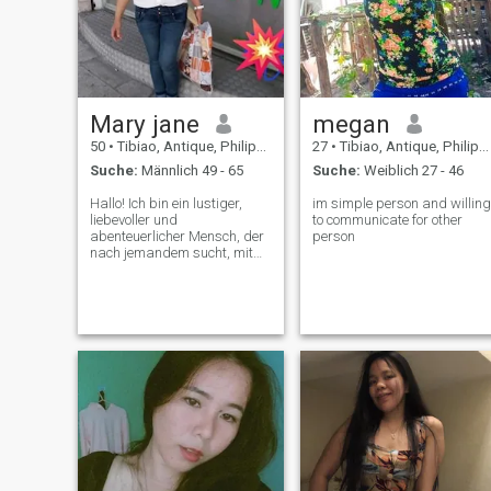
Mary jane
megan
50
•
Tibiao, Antique, Philippinen
27
•
Tibiao, Antique, Philippinen
Suche:
Männlich 49 - 65
Suche:
Weiblich 27 - 46
Hallo! Ich bin ein lustiger,
im simple person and willing
liebevoller und
to communicate for other
abenteuerlicher Mensch, der
person
nach jemandem sucht, mit
dem ich neue Erfahrungen
teilen kann. Ich bleibe gerne
aktiv und versuche
verschiedene Kulturen. Ich
schätze Ehrlichkeit und
offene Kommunikation in
Beziehungen und bin immer
auf der Suche nach tiefen
Gesprächen. Lernen wir uns
kennen und sehen.