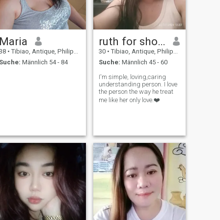
Maria
ruth for short🤗
38
•
Tibiao, Antique, Philippinen
30
•
Tibiao, Antique, Philippinen
Suche:
Männlich 54 - 84
Suche:
Männlich 45 - 60
I'm simple, loving,caring
understanding person. I love
the person the way he treat
me like her only love.❤️