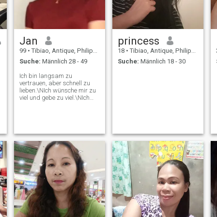
Jan
princess
99
•
Tibiao, Antique, Philippinen
18
•
Tibiao, Antique, Philippinen
Suche:
Männlich 28 - 49
Suche:
Männlich 18 - 30
Ich bin langsam zu
vertrauen, aber schnell zu
lieben.\NIch wünsche mir zu
viel und gebe zu viel.\NIch
bin nicht vollkommen perfekt,
aber ich verspreche, dass
ich es Wert bin!