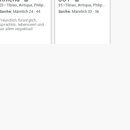
23
•
Tibiao, Antique, Philippinen
35
•
Tibiao, Antique, Philippinen
Suche:
Männlich 24 - 44
Suche:
Männlich 33 - 56
Freundlich, fürsorglich,
sprachlos, liebenswert und
vor allem respektvoll
WEITER
ᴄᴀᴛʜʟʏɴ
20
•
Tibiao, Antique, Philippinen