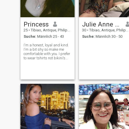
Princess
Julie Anne Gindap
25
•
Tibiao, Antique, Philippinen
30
•
Tibiao, Antique, Philippinen
Suche:
Männlich 25 - 43
Suche:
Männlich 30 - 50
I'm a honest, loyal and kind.
I'm a bit shy so make me
comfortable with you. I prefer
to wear tshirts not bikini's
but I wear dress if it is
occasionally.