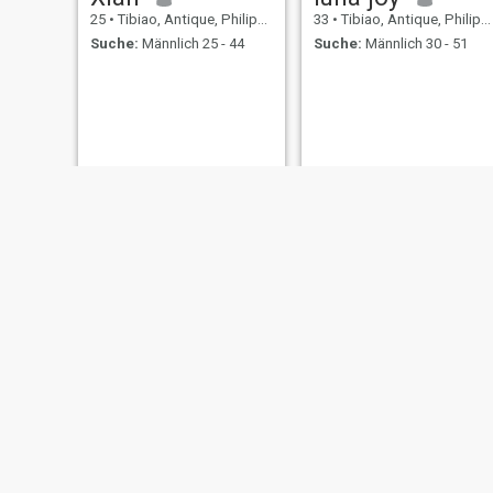
25
•
Tibiao, Antique, Philippinen
33
•
Tibiao, Antique, Philippinen
Suche:
Männlich 25 - 44
Suche:
Männlich 30 - 51
Jo
Erame
34
•
Tibiao, Antique, Philippinen
26
•
Tibiao, Antique, Philippinen