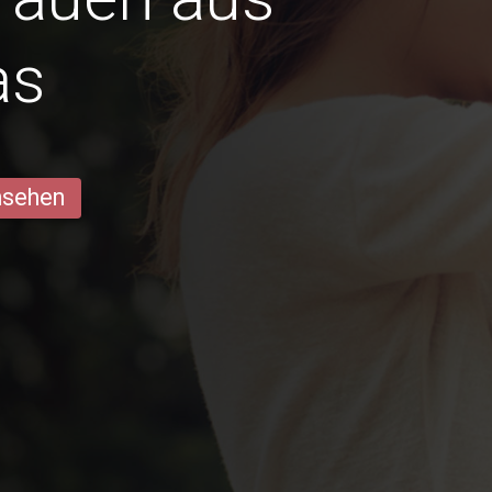
as
ansehen