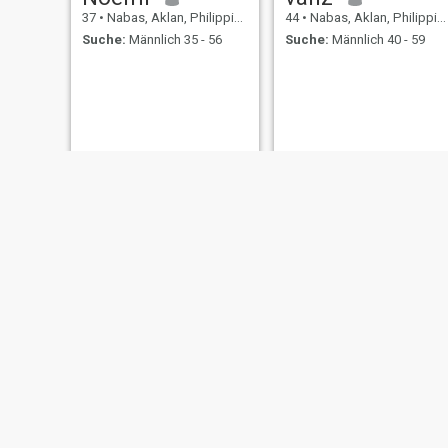
37
•
Nabas, Aklan, Philippinen
44
•
Nabas, Aklan, Philippinen
Suche:
Männlich 35 - 56
Suche:
Männlich 40 - 59
Kristine
Kyle
26
•
Nabas, Aklan, Philippinen
27
•
Nabas, Aklan, Philippinen