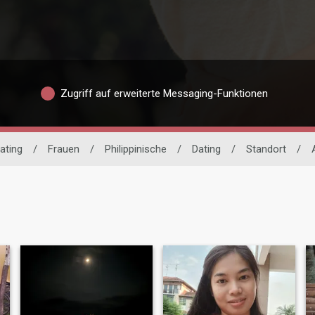
Zugriff auf erweiterte Messaging-Funktionen
ating
/
Frauen
/
Philippinische
/
Dating
/
Standort
/