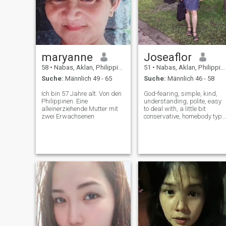
maryanne
Joseaflor
58
•
Nabas, Aklan, Philippinen
51
•
Nabas, Aklan, Philippinen
Suche:
Männlich 49 - 65
Suche:
Männlich 46 - 58
Ich bin 57 Jahre alt. Von den
God-fearing, simple, kind,
Philippinen. Eine
understanding, polite, easy
alleinerziehende Mutter mit
to deal with, a little bit
zwei Erwachsenen
conservative, homebody type
of person. sometimes funny,
witty =) I have never been
married.