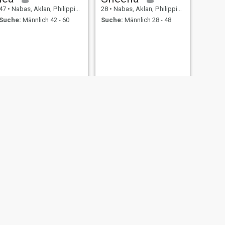
47
•
Nabas, Aklan, Philippinen
28
•
Nabas, Aklan, Philippinen
Suche:
Männlich 42 - 60
Suche:
Männlich 28 - 48
WEITER
janice
21
•
Nabas, Aklan, Philippinen