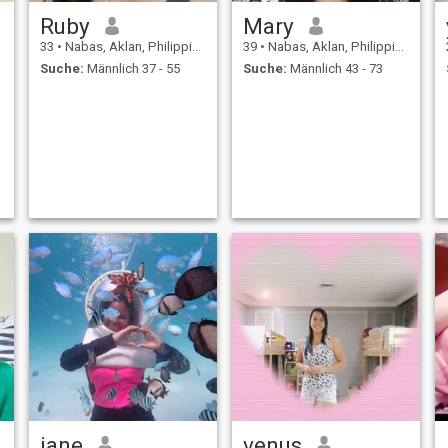
Ruby
Mary
33
•
Nabas, Aklan, Philippinen
39
•
Nabas, Aklan, Philippinen
Suche:
Männlich 37 - 55
Suche:
Männlich 43 - 73
iane
venus