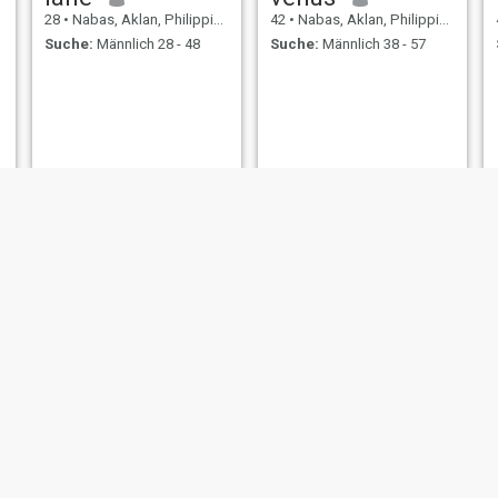
28
•
Nabas, Aklan, Philippinen
42
•
Nabas, Aklan, Philippinen
Suche:
Männlich 28 - 48
Suche:
Männlich 38 - 57
Yvette
Sarah
24
•
Nabas, Aklan, Philippinen
27
•
Nabas, Aklan, Philippinen