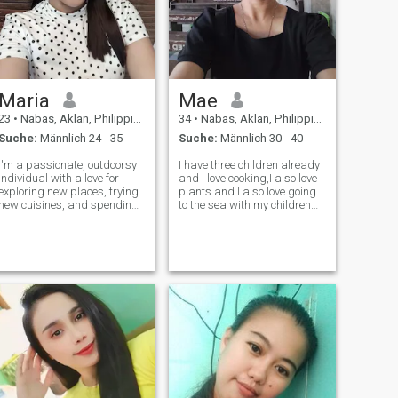
Maria
Mae
23
•
Nabas, Aklan, Philippinen
34
•
Nabas, Aklan, Philippinen
Suche:
Männlich 24 - 35
Suche:
Männlich 30 - 40
I'm a passionate, outdoorsy
I have three children already
individual with a love for
and I love cooking,I also love
exploring new places, trying
plants and I also love going
new cuisines, and spending
to the sea with my children
time with loved ones.
and watching sports like
volleyball girls.