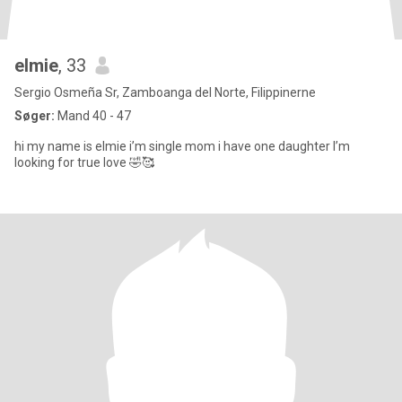
elmie
, 33
Sergio Osmeña Sr, Zamboanga del Norte, Filippinerne
Søger:
Mand 40 - 47
hi my name is elmie i’m single mom i have one daughter I’m
looking for true love 🤣🥰