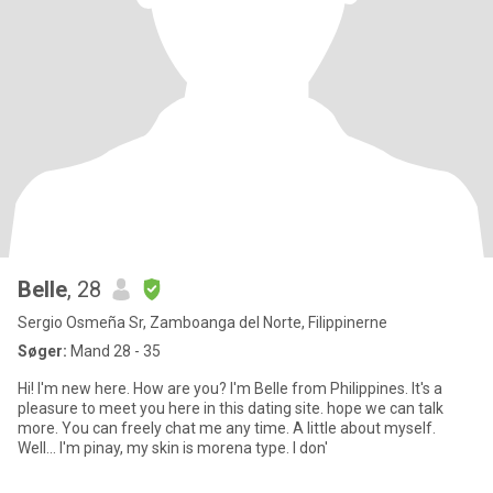
Belle
, 28
Sergio Osmeña Sr, Zamboanga del Norte, Filippinerne
Søger:
Mand 28 - 35
Hi! I'm new here. How are you? I'm Belle from Philippines. It's a
pleasure to meet you here in this dating site. hope we can talk
more. You can freely chat me any time. A little about myself.
Well... I'm pinay, my skin is morena type. I don'