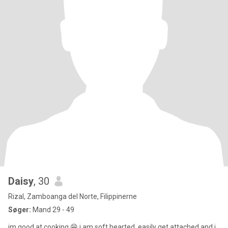
Daisy
, 30
Rizal, Zamboanga del Norte, Filippinerne
Søger:
Mand 29 - 49
im good at cooking 😁 i am soft hearted, easily get attached and i