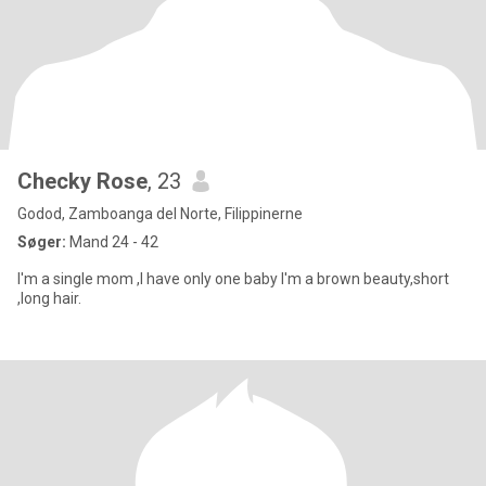
Checky Rose
, 23
Godod, Zamboanga del Norte, Filippinerne
Søger:
Mand 24 - 42
I'm a single mom ,I have only one baby I'm a brown beauty,short
,long hair.