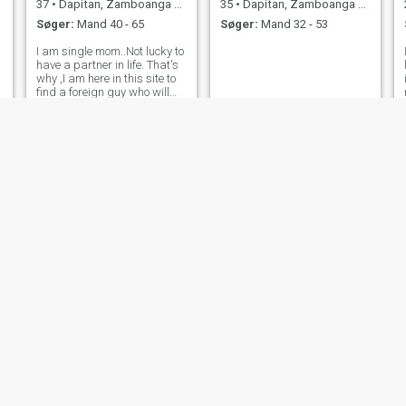
37
•
Dapitan, Zamboanga del Norte, Filippinerne
35
•
Dapitan, Zamboanga del Norte, Filippinerne
Søger:
Mand 40 - 65
Søger:
Mand 32 - 53
I am single mom..Not lucky to
have a partner in life. That's
why ,I am here in this site to
find a foreign guy who will
love me, accept me and my
kids..I am loving and simple
woman..I hope I can find my
soulmate here..God bless
Shen
Dazzie
33
•
Dapitan, Zamboanga del Norte, Filippinerne
43
•
Dapitan, Zamboanga del Norte, Filippinerne
Søger:
Mand 30 - 50
Søger:
Mand 50 - 80