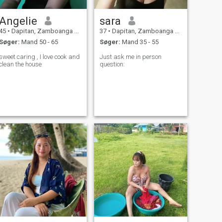
Angelie
sara
45
•
Dapitan, Zamboanga del Norte, Filippinerne
37
•
Dapitan, Zamboanga del Norte, Filippinerne
Søger:
Mand 50 - 65
Søger:
Mand 35 - 55
sweet caring , I love cook and
Just ask me in person
clean the house
question: