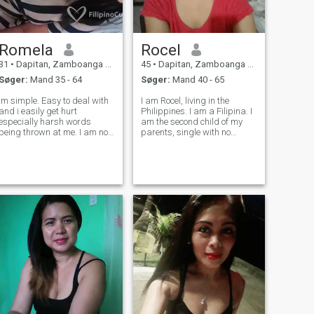
Romela
Rocel
31
•
Dapitan, Zamboanga del Norte, Filippinerne
45
•
Dapitan, Zamboanga del Norte, Filippinerne
Søger:
Mand 35 - 64
Søger:
Mand 40 - 65
Im simple. Easy to deal with
I am Rocel, living in the
and i easily get hurt
Philippines. I am a Filipina. I
especially harsh words
am the second child of my
being thrown at me. I am not
parents, single with no
here finding a man who
children. We are an ordinary
could support me but i am
family, and my parents
here finding someone who
taught us good manners for
could eventually love and
other people and the elderly,
someone who would not lay a
to be honest with others, and
finger on me. I am
not