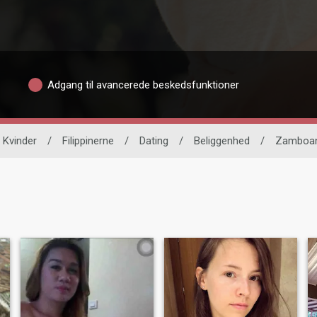
Adgang til avancerede beskedsfunktioner
e Kvinder
/
Filippinerne
/
Dating
/
Beliggenhed
/
Zamboan