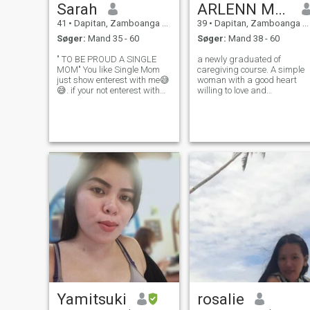
Sarah
ARLENN MAY
41
•
Dapitan, Zamboanga del Norte, Filippinerne
39
•
Dapitan, Zamboanga del Norte, Filippinerne
Søger:
Mand 35 - 60
Søger:
Mand 38 - 60
" TO BE PROUD A SINGLE
a newly graduated of
MOM" You like Single Mom
caregiving course. A simple
just show enterest with me😅
woman with a good heart
😅. if your not enterest with
willing to love and
the Single Mom then dont
understand the differences o
waste your time and my time
each individual.
to ask me if i am single.. Just
read on my BIO👍👍🫰🏻🫰🏻
Yamitsuki
rosalie