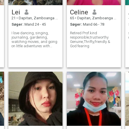
Lei
Celine
21
•
Dapitan, Zamboanga del Norte, Filippinerne
65
•
Dapitan, Zamboanga del Norte, Filippinerne
Søger:
Mand 24 - 45
Søger:
Mand 66 - 78
I love dancing, singing,
Retired Prof.kind
journaling, gardening,
responsible,trustworthy
watching movies, and going
Genuine,Thrifty,friendly &
on little adventures with
God fearing
friends. I'm also learning
how to cook... let's just say
I'm collecting funny kitchen
stories for now. 😂 I'm a little
shy at first, but I warm up qu