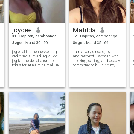
joycee
Matilda
31
•
Dapitan, Zamboanga del Norte, Filippinerne
32
•
Dapitan, Zamboanga del Norte, Filippinerne
Søger:
Mand 30 - 50
Søger:
Mand 35 - 64
jeg er et frit menneske. Jeg
I am a very sincere, loyal,
ved præcis, hvad jeg vil, og
and respectful woman who
jeg fastholder et ensrettet
is loving, caring, and deeply
fokus for at nå mine mål. Jeg
committed to building my
har visse begrænsninger,
own family and creating a
men jeg ved, at det er godt at
strong, loving family unit. I
have en, så i det mindste ved
value emotional connection,
du, hvordan man siger nej og
stability, and the kind of love
beskytter dig selv. Jeg ville
that is built with honesty
elske at udforske nye
horisonter og maksimere
mine potentialer.jeg ved, at
jeg ikke er heldig nok til at
opleve, hvad andre kvinder
har oplevet, jeg er bare en
almindelig drømmer, der tror,
at livet er som et hjul, nogle
gange din op og nogle gange
din ned, men jeg tror stærkt