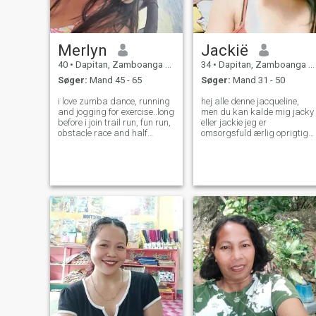
Merlyn
Jackië
40
•
Dapitan, Zamboanga del Norte, Filippinerne
34
•
Dapitan, Zamboanga del Norte, Filippinerne
Søger:
Mand 45 - 65
Søger:
Mand 31 - 50
i love zumba dance, running
hej alle denne jacqueline,
and jogging for exercise..long
men du kan kalde mig jacky
before i join trail run, fun run,
eller jackie jeg er
obstacle race and half
omsorgsfuld ærlig oprigtig
marathon just to loose
..jeg har en god hensigt her
weight.. ive been 74kls down
og ingen prespænding. jeg e
to 53 kls but now im gaining
sand og oprigtig for alle, jeg
weight again.. it is difficult to
møder. jeg behøver ikke at
live alone thats wh
foregive bare at være en, du
vil kunne lide mere. jeg elsker
at være mig, og jeg ved, at
dette vil hjælpe mig til at
være glad for at finde den
rigtige for mig. jeg håber her
at finde en seriøs og oprigtig
mand, der er villig til at have
et langsigtet forhold og for
ægteskab. en jeg virkelig
kunne dele mit liv og elske
med for evigt. jeg vil være en
god ven, elsker og en kærlig