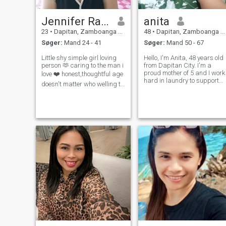
kone til min mand, og jeg vil
være en god mor og
Jennifer Rabi Sabanal
anita
ansvarlig en i fremtiden
23
•
Dapitan, Zamboanga del Norte, Filippinerne
48
•
Dapitan, Zamboanga del Norte, Filippinerne
Søger:
Mand 24 - 41
Søger:
Mand 50 - 67
Little shy simple girl loving
Hello, I'm Anita, 48 years old
person 🫶 caring to the man i
from Dapitan City. I'm a
proud mother of 5 and I work
love ❤️ honest,thoughtful age
hard in laundry to support
doesn't matter who welling to
my family. I am a simple,
me and accept me also in
God-fearing, and honest
God's perfect time 👏🙏 and i
woman. I enjoy church,
believe WHATEVER YOU DO
cooking for my family, and
ALWAYS CHOOSE TO BE
quiet evenings at home. I'm
KIND ALL THE TIME. To be
done wi
hones