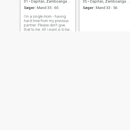
31
•
Dapitan, Zamboanga del Norte, Filippinerne
35
•
Dapitan, Zamboanga del Norte, Filippinerne
Søger:
Mand 35 - 65
Søger:
Mand 33 - 56
I'm a single mom - having
hard time from my previous
partner. Please don't give
that to me. All I want is to be
loved. Treat my daughter as
your daughter too please. I'm
not a materialistic person. If
you make me happy and
also my daughter and I'm o
VIEA
Regine
27
•
Dapitan, Zamboanga del Norte, Filippinerne
22
•
Dapitan, Zamboanga del Norte, Filippinerne
Søger:
Mand 27 - 48
Søger:
Mand 24 - 47