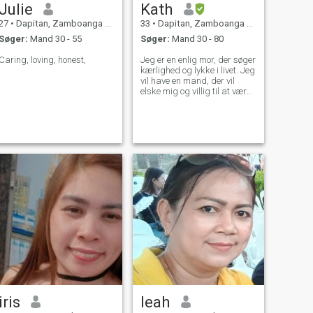
Julie
Kath
27
•
Dapitan, Zamboanga del Norte, Filippinerne
33
•
Dapitan, Zamboanga del Norte, Filippinerne
Søger:
Mand 30 - 55
Søger:
Mand 30 - 80
Caring, loving, honest,
Jeg er en enlig mor, der søger
kærlighed og lykke i livet. Jeg
vil have en mand, der vil
elske mig og villig til at være
sammen med mig til at
skabe en smuk familie. Jeg
er så hårdtarbejdende, en
kærlig kvinde med en ydmyg
og venlig personlighed.
iris
leah