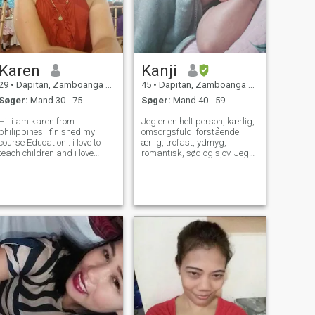
Karen
Kanji
29
•
Dapitan, Zamboanga del Norte, Filippinerne
45
•
Dapitan, Zamboanga del Norte, Filippinerne
Søger:
Mand 30 - 75
Søger:
Mand 40 - 59
Hi..i am karen from
Jeg er en helt person, kærlig,
philippines i finished my
omsorgsfuld, forstående,
course Education.. i love to
ærlig, trofast, ydmyg,
teach children and i love
romantisk, sød og sjov. Jeg
children.. as a mother i am
elsker at grine og smile 😀.
loving person..caring not only
Jeg er single mor har aldrig
for my child but to everyone. I
været gift siden. Jeg havde to
am respectful..i am a pet
piger og en søn og et 2-årigt
lovers like dogs and cats. I
barnebarn, som jeg elsker
lik
så højt. Jeg opfostrede mine
børn og mit barnebarn alene.
Jeg er en meget
hårdtarbejdende mor. Jeg
elsker mine børn over alt
andet. Jeg er ikke her for
penge Jeg er her på dette
dating site er at søge min
livstid partner. Held og lykke
alle sammen.