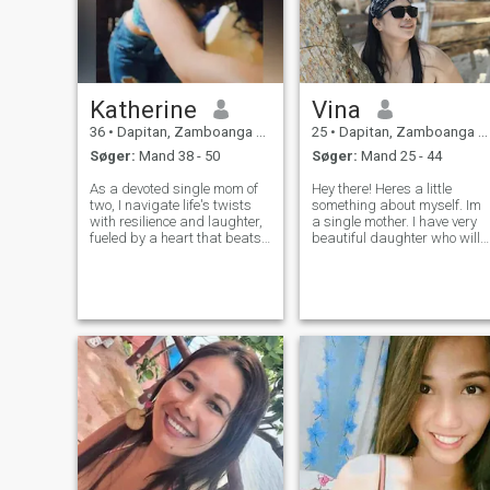
Katherine
Vina
36
•
Dapitan, Zamboanga del Norte, Filippinerne
25
•
Dapitan, Zamboanga del Norte, Filippinerne
Søger:
Mand 38 - 50
Søger:
Mand 25 - 44
As a devoted single mom of
Hey there! Heres a little
two, I navigate life's twists
something about myself. Im
with resilience and laughter,
a single mother. I have very
fueled by a heart that beats
beautiful daughter who will
for adventure, connection,
turn 6 years old this year. I
and the magic of
dont want to sugar coat
spontaneous moments –
things, if you dont want a
whether that's chasing
single mom like me, lets not
sunsets, sharing a quiet
waste each others time. I wo
night in, whispering