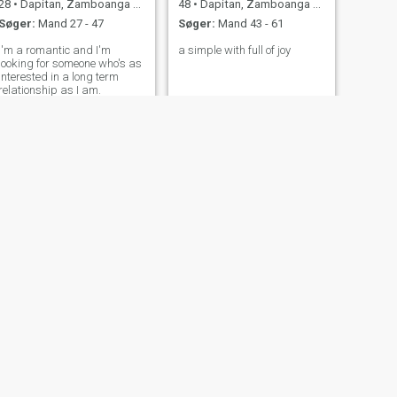
28
•
Dapitan, Zamboanga del Norte, Filippinerne
48
•
Dapitan, Zamboanga del Norte, Filippinerne
Søger:
Mand 27 - 47
Søger:
Mand 43 - 61
I'm a romantic and I'm
a simple with full of joy
looking for someone who's as
interested in a long term
relationship as I am.
NÆSTE
Queen
22
•
Dapitan, Zamboanga del Norte, Filippinerne
Søger:
Mand 24 - 43