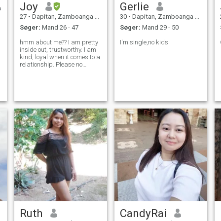
Joy
Gerlie
27
•
Dapitan, Zamboanga del Norte, Filippinerne
30
•
Dapitan, Zamboanga del Norte, Filippinerne
Søger:
Mand 26 - 47
Søger:
Mand 29 - 50
hmm about me?? I am pretty
I'm single,no kids
inside out, trustworthy. I am
kind, loyal when it comes to a
relationship. Please no
f
games, I'm not into short
terms relationship. Only
message me if you are ready
to communicate for good.
Thanks for checking out. Gbu
Ruth
CandyRai