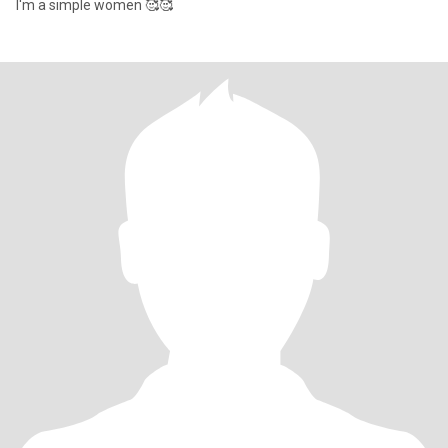
I'm a simple women 🥰🥰