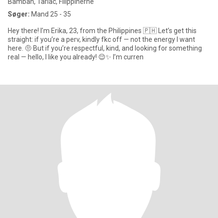
Bamban, Tarlac, Filippinerne
Søger:
Mand 25 - 35
Hey there! I’m Erika, 23, from the Philippines 🇵🇭 Let’s get this
straight: if you’re a perv, kindly fkc off — not the energy I want
here. 🤨 But if you’re respectful, kind, and looking for something
real — hello, I like you already! 😌✨ I’m curren