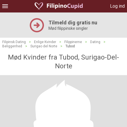
Log ind
Tilmeld dig gratis nu
Mød filippinske singler
Filipinsk Dating
>
Enlige Kvinder
>
Filippinerne
>
Dating
>
Beliggenhed
>
Surigao del Norte
>
Tubod
Mød Kvinder fra Tubod, Surigao-Del-
Norte