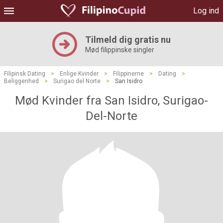
Log ind
Tilmeld dig gratis nu
Mød filippinske singler
Filipinsk Dating
>
Enlige Kvinder
>
Filippinerne
>
Dating
>
Beliggenhed
>
Surigao del Norte
>
San Isidro
Mød Kvinder fra San Isidro, Surigao-
Del-Norte