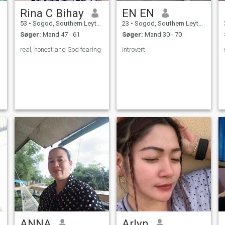
Rina C Bihay
EN EN
53
•
Sogod, Southern Leyte, Filippinerne
23
•
Sogod, Southern Leyte, Filippinerne
Søger:
Mand 47 - 61
Søger:
Mand 30 - 70
real, honest and God fearing
introvert
ANNA
Arlyn