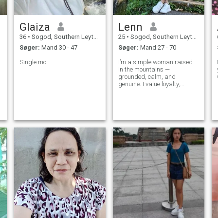
Glaiza
Lenn
36
•
Sogod, Southern Leyte, Filippinerne
25
•
Sogod, Southern Leyte, Filippinerne
Søger:
Mand 30 - 47
Søger:
Mand 27 - 70
Single mo
I’m a simple woman raised
in the mountains —
grounded, calm, and
genuine. I value loyalty,
respect, and peace of mind. I
appreciate simple living but
also enjoy learning, growing,
and meeting people with
depth.