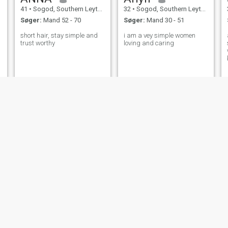
41
•
Sogod, Southern Leyte, Filippinerne
32
•
Sogod, Southern Leyte, Filippinerne
Søger:
Mand 52 - 70
Søger:
Mand 30 - 51
short hair, stay simple and
i am a vey simple women
trust worthy
loving and caring
Amor
jessabe
38
•
Sogod, Southern Leyte, Filippinerne
30
•
Sogod, Southern Leyte, Filippinerne