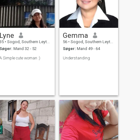
Lyne
Gemma
35
•
Sogod, Southern Leyte, Filippinerne
56
•
Sogod, Southern Leyte, Filippinerne
Søger:
Mand 32 - 52
Søger:
Mand 49 - 64
A Simple cute woman :)
Understanding