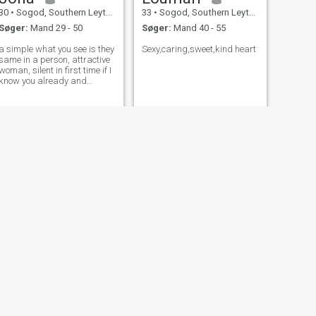
30
•
Sogod, Southern Leyte, Filippinerne
33
•
Sogod, Southern Leyte, Filippinerne
Søger:
Mand 29 - 50
Søger:
Mand 40 - 55
a simple what you see is they
Sexy,caring,sweet,kind heart
same in a person, attractive
woman, silent in first time if I
know you already and
comfortable and talkative.
NÆSTE
Ara
25
•
Sogod, Southern Leyte, Filippinerne