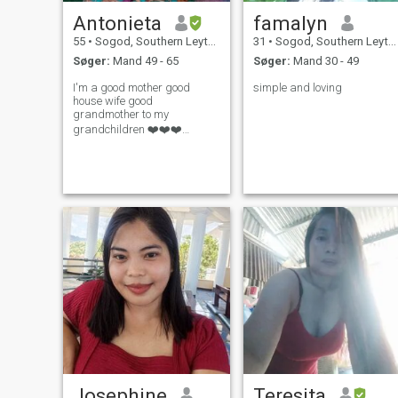
Antonieta
famalyn
55
•
Sogod, Southern Leyte, Filippinerne
31
•
Sogod, Southern Leyte, Filippinerne
Søger:
Mand 49 - 65
Søger:
Mand 30 - 49
I'm a good mother good
simple and loving
house wife good
grandmother to my
grandchildren ❤️❤️❤️
friendly people around us
Josephine
Teresita