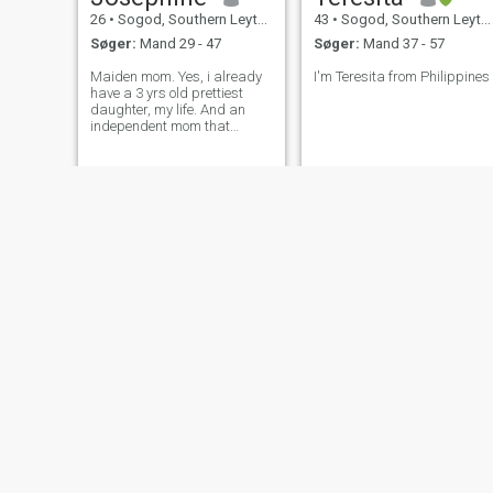
26
•
Sogod, Southern Leyte, Filippinerne
43
•
Sogod, Southern Leyte, Filippinerne
Søger:
Mand 29 - 47
Søger:
Mand 37 - 57
Maiden mom. Yes, i already
I'm Teresita from Philippines
have a 3 yrs old prettiest
daughter, my life. And an
independent mom that
knows what she wants in
life.
sarah
rose
30
•
Sogod, Southern Leyte, Filippinerne
33
•
Sogod, Southern Leyte, Filippinerne