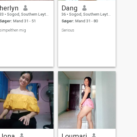
herlyn
Dang
33
•
Sogod, Southern Leyte, Filippinerne
36
•
Sogod, Southern Leyte, Filippinerne
Søger:
Mand 31 - 51
Søger:
Mand 31 - 80
simpelthen mig
Serious
Jona
Loumari