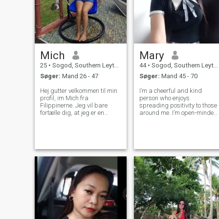
Mich
Mary
25
•
Sogod, Southern Leyte, Filippinerne
44
•
Sogod, Southern Leyte, Filippinerne
Søger:
Mand 26 - 47
Søger:
Mand 45 - 70
Hej gutter velkommen til min
I’m a cheerful and kind
profil, im Mich fra
person who enjoys
Filippinerne. Jeg vil bare
spreading positivity to those
fortælle dig, at jeg er en
around me. I’m open-minded,
meget simpel pige, morena,
though I still maintain
kærlig, omsorgsfuld, og
healthy boundaries.
selvfølgelig har jeg et godt
hjerte. Jeg elsker at gå,
jogge gå i gymnastiksalen,
lytte musik, nusse med min
fremtidige partner, der rejser,
elsker at grine og få andre til
at grine. Jeg elsker at have
en kvalitetstid i min særlige
person. Bare send mig en
besked, så vi bedre kan
kende hinanden og
selvfølgelig er villig til at slå