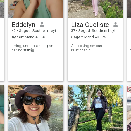
Eddelyn
Liza Queliste
42
•
Sogod, Southern Leyte, Filippinerne
37
•
Sogod, Southern Leyte, Filippinerne
Søger:
Mand 46 - 48
Søger:
Mand 40 - 75
loving, understanding and
Am looking serious
caring ❤❤🤗
relationship