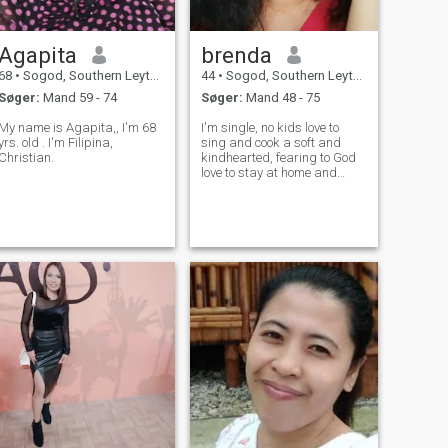
Agapita
brenda
68
•
Sogod, Southern Leyte, Filippinerne
44
•
Sogod, Southern Leyte, Filippinerne
Søger:
Mand 59 - 74
Søger:
Mand 48 - 75
My name is Agapita,, I'm 68
I'm single, no kids love to
yrs. old . I'm Filipina,
sing and cook a soft and
Christian.
kindhearted, fearing to God
love to stay at home and
family oriented.