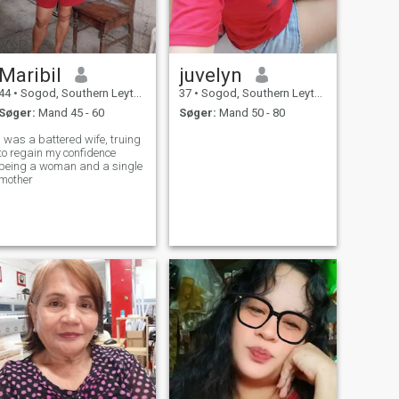
Maribil
juvelyn
44
•
Sogod, Southern Leyte, Filippinerne
37
•
Sogod, Southern Leyte, Filippinerne
Søger:
Mand 45 - 60
Søger:
Mand 50 - 80
I was a battered wife, truing
to regain my confidence
being a woman and a single
mother