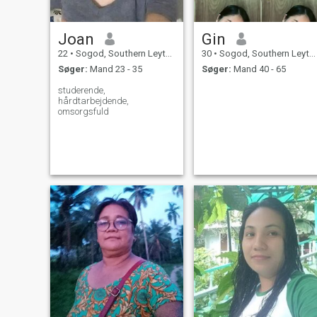
Joan
Gin
22
•
Sogod, Southern Leyte, Filippinerne
30
•
Sogod, Southern Leyte, Filippinerne
Søger:
Mand 23 - 35
Søger:
Mand 40 - 65
studerende,
hårdtarbejdende,
omsorgsfuld