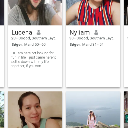
Lucena
Nyliam
28
•
Sogod, Southern Leyte, Filippinerne
30
•
Sogod, Southern Leyte, Filippinerne
Søger:
Mand 50 - 60
Søger:
Mand 31 - 54
Hi i am here not looking for
fun in life, i just came here to
settle down with my life
together, if you can
understand what is my
situation, we will be together
and i am patient partner, i
dont care how long to meét
you in reàl life, i am willing to