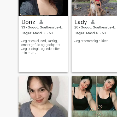
mig ned jeg elsker at have en
familie.
Doriz
Lady
33
•
Sogod, Southern Leyte, Filippinerne
20
•
Sogod, Southern Leyte, Filippinerne
Søger:
Mand 50 - 60
Søger:
Mand 40 - 60
Jeg er enkel, sød, kærlig,
Jeg er temmelig sikker
omsorgsfuld og godhjertet.
Jeg er single og leder efter
min mand.