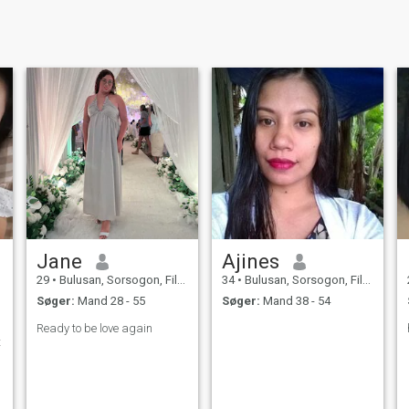
Jane
Ajines
29
•
Bulusan, Sorsogon, Filippinerne
34
•
Bulusan, Sorsogon, Filippinerne
Søger:
Mand 28 - 55
Søger:
Mand 38 - 54
Ready to be love again
t