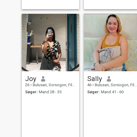
trustworthy—someone who
near the water. I'm looking fo
keeps her word and stands
a fellow adventurer and best
by those she loves. I am
friend who wants to
hardworking a
Joy
Sally
26
•
Bulusan, Sorsogon, Filippinerne
46
•
Bulusan, Sorsogon, Filippinerne
Søger:
Mand 28 - 35
Søger:
Mand 41 - 60