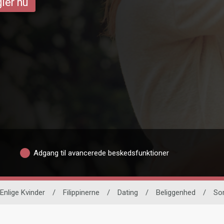
ler nu
Adgang til avancerede beskedsfunktioner
Enlige Kvinder
/
Filippinerne
/
Dating
/
Beliggenhed
/
So