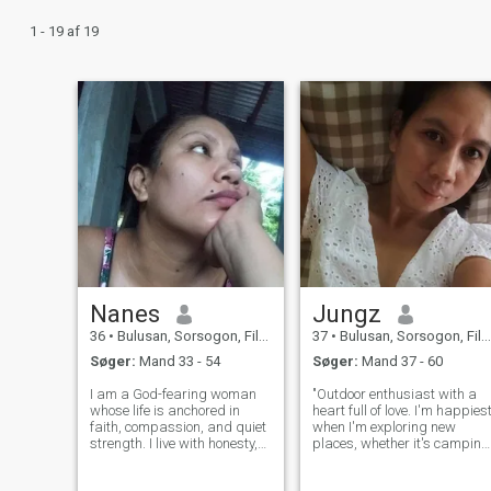
1 - 19 af 19
Nanes
Jungz
36
•
Bulusan, Sorsogon, Filippinerne
37
•
Bulusan, Sorsogon, Filippinerne
Søger:
Mand 33 - 54
Søger:
Mand 37 - 60
I am a God-fearing woman
"Outdoor enthusiast with a
whose life is anchored in
heart full of love. I'm happies
faith, compassion, and quiet
when I'm exploring new
strength. I live with honesty,
places, whether it's camping
speak with sincerity, and act
under the stars, hitting the
with integrity. I am
hiking trails, or just being