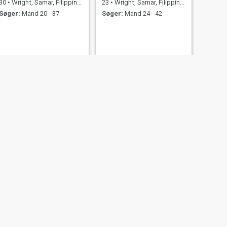
30
•
Wright, Samar, Filippinerne
23
•
Wright, Samar, Filippinerne
Søger:
Mand 20 - 37
Søger:
Mand 24 - 42
NÆSTE
Joy
20
•
Wright, Samar, Filippinerne
Søger:
Mand 22 - 38