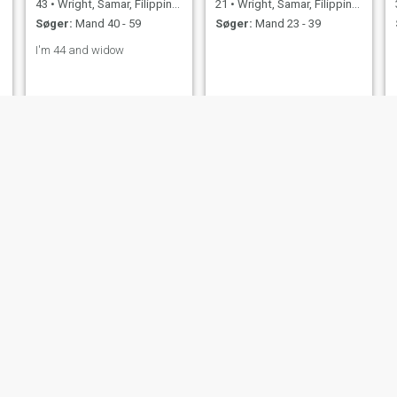
43
•
Wright, Samar, Filippinerne
21
•
Wright, Samar, Filippinerne
Søger:
Mand 40 - 59
Søger:
Mand 23 - 39
I'm 44 and widow
imie
eday
24
•
Wright, Samar, Filippinerne
59
•
Wright, Samar, Filippinerne
Søger:
Mand 29 - 42
Søger:
Mand 53 - 69