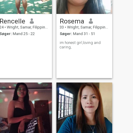
Rencelle
Rosema
24
•
Wright, Samar, Filippinerne
33
•
Wright, Samar, Filippinerne
Søger:
Mand 25 - 22
Søger:
Mand 31 - 51
im honest girl,loving and
caring,