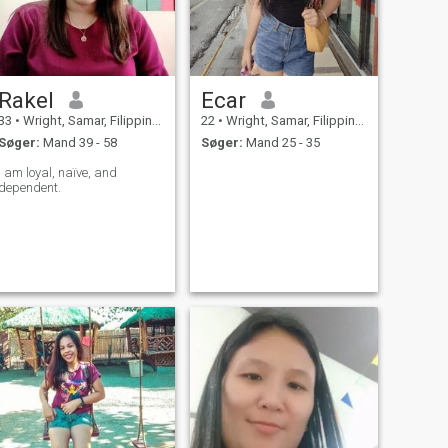
Rakel
Ecar
33
•
Wright, Samar, Filippinerne
22
•
Wright, Samar, Filippinerne
Søger:
Mand 39 - 58
Søger:
Mand 25 - 35
I am loyal, naïve, and
dependent.