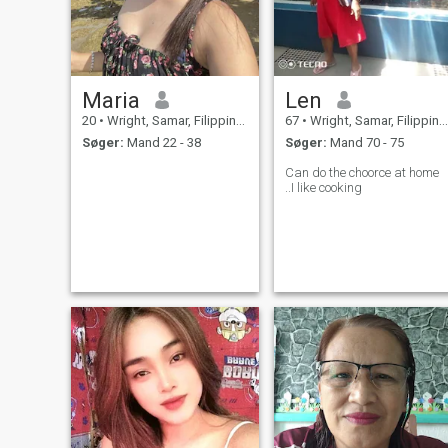
Maria
Len
20
•
Wright, Samar, Filippinerne
67
•
Wright, Samar, Filippinerne
Søger:
Mand 22 - 38
Søger:
Mand 70 - 75
Can do the choorce at home
..I like cooking