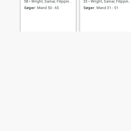
58
•
Wright, Samar, Filippinerne
33
•
Wright, Samar, Filippinerne
Søger:
Mand 50 - 65
Søger:
Mand 31 - 51
Darlyn
Rosalyn
37
•
Wright, Samar, Filippinerne
37
•
Wright, Samar, Filippinerne
Søger:
Mand 33 - 54
Søger:
Mand 34 - 54