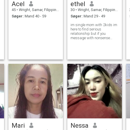
Acel
ethel
45
•
Wright, Samar, Filippinerne
30
•
Wright, Samar, Filippinerne
Søger:
Mand 40 - 59
Søger:
Mand 29 - 49
im single mom with 2kids im
here to find serious
relationship but if you
message with nonsense
please dont chat with me
Mari
Nessa