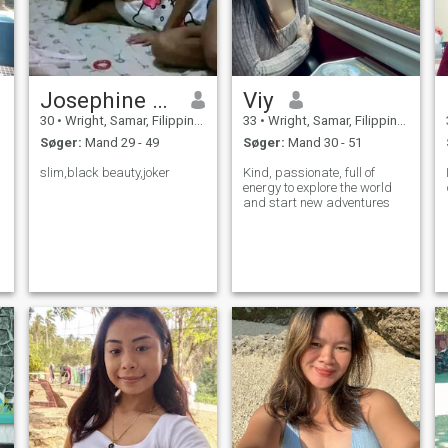
Josephine Jabel
Viy
30
•
Wright, Samar, Filippinerne
33
•
Wright, Samar, Filippinerne
Søger:
Mand 29 - 49
Søger:
Mand 30 - 51
slim,black beauty,joker
Kind, passionate, full of
energy to explore the world
and start new adventures