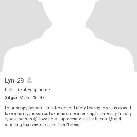
Lyn
, 28
Pililla, Rizal, Filippinerne
Søger:
Mand 28 - 48
I'm A happy person , I'm introvert but if my feeling to you is okay ..I
love a funny person but serious on relationship,I'm friendly. I'm shy
type in person 😁I love pets, I appreciate a little thing's 😊 and
onething that wierd on me.. I can't sleep