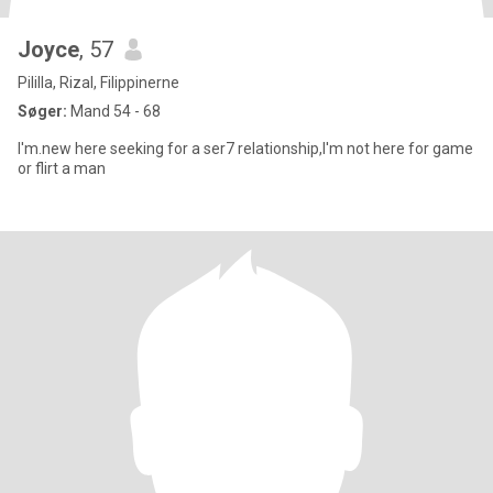
Joyce
, 57
Pililla, Rizal, Filippinerne
Søger:
Mand 54 - 68
I'm.new here seeking for a ser7 relationship,I'm not here for game
or flirt a man