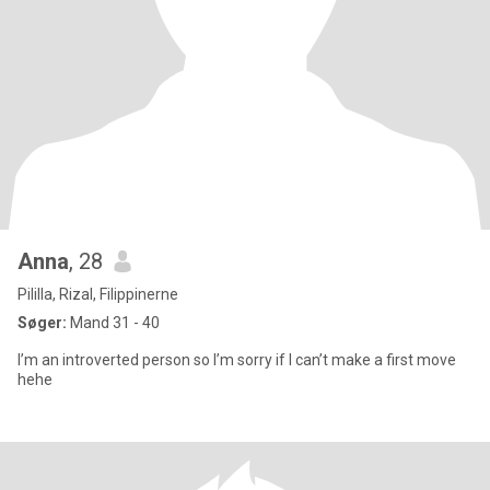
Anna
, 28
Pililla, Rizal, Filippinerne
Søger:
Mand 31 - 40
I’m an introverted person so I’m sorry if I can’t make a first move
hehe