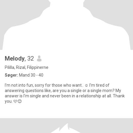
Melody
, 32
Pililla, Rizal, Filippinerne
Søger:
Mand 30 - 40
I'm not into fun, sorry for those who want.. ☺️ I'm tired of
answering questions like, are you a single or a single mom? My
answer is I'm single and never been in a relationship at all. Thank
you. 🩷😊