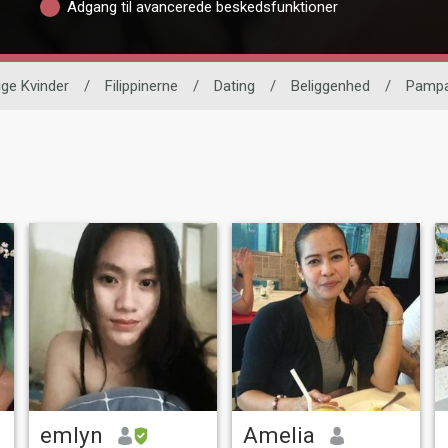
Adgang til avancerede beskedsfunktioner
ige Kvinder
/
Filippinerne
/
Dating
/
Beliggenhed
/
Pamp
emlyn
Amelia