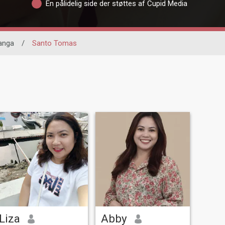
En pålidelig side der støttes af Cupid Media
anga
/
Santo Tomas
Liza
Abby