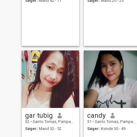
Søger:
Mand 42 - 71
Søger:
Mand 20 - 25
gar tubig
candy
32
•
Santo Tomas, Pampanga, Filippinerne
31
•
Santo Tomas, Pampanga, Filippinerne
Søger:
Mand 32 - 52
Søger:
Kvinde 30 - 49