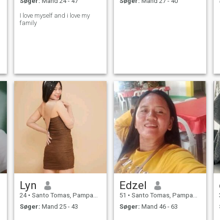
Søger:
Mand 24 - 47
Søger:
Mand 27 - 40
I love myself and i love my
family
Lyn
Edzel
24
•
Santo Tomas, Pampanga, Filippinerne
51
•
Santo Tomas, Pampanga, Filippinerne
Søger:
Mand 25 - 43
Søger:
Mand 46 - 63