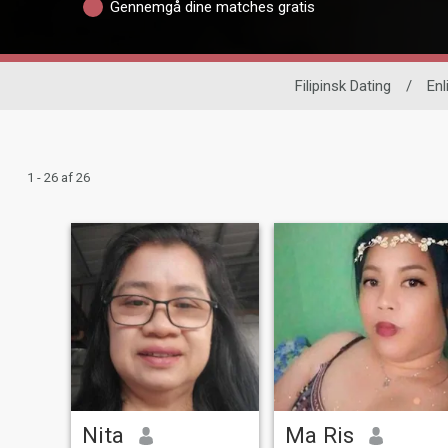
Gennemgå dine matches gratis
Filipinsk Dating
/
Enl
1 - 26 af 26
Nita
Ma Ris