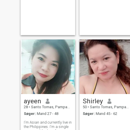
ayeen
Shirley
28
•
Santo Tomas, Pampanga, Filippinerne
50
•
Santo Tomas, Pampanga, Filippinerne
Søger:
Mand 27 - 48
Søger:
Mand 45 - 62
I'm Asian and currently live in
the Philippines. I'm a single