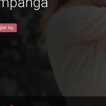
ampanga
ler nu