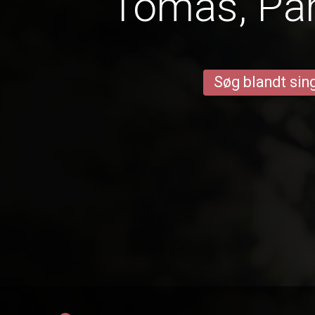
Tomas, P
Søg blandt sing