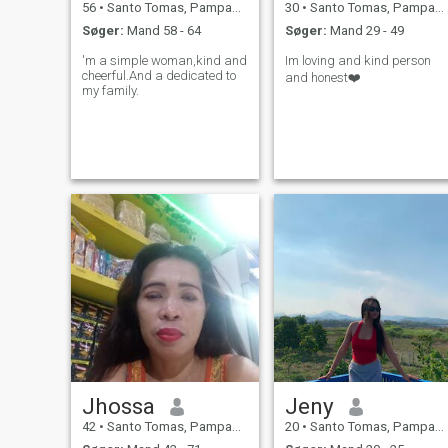
56
•
Santo Tomas, Pampanga, Filippinerne
30
•
Santo Tomas, Pampanga, Filippinerne
Søger:
Mand 58 - 64
Søger:
Mand 29 - 49
'm a simple woman,kind and
Im loving and kind person
cheerful.And a dedicated to
and honest❤️
my family.
Jhossa
Jeny
42
•
Santo Tomas, Pampanga, Filippinerne
20
•
Santo Tomas, Pampanga, Filippinerne