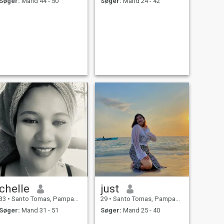
Søger:
Mand 44 - 50
Søger:
Mand 24 - 42
chelle
just
33
•
Santo Tomas, Pampanga, Filippinerne
29
•
Santo Tomas, Pampanga, Filippinerne
Søger:
Mand 31 - 51
Søger:
Mand 25 - 40