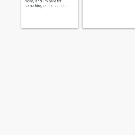
mom, and i'm here for
something serious, so if
you're here for fun, better not
waste your time. Want to
know more about me? Then
leave me a message i'm
friendly and won't bite. 😁