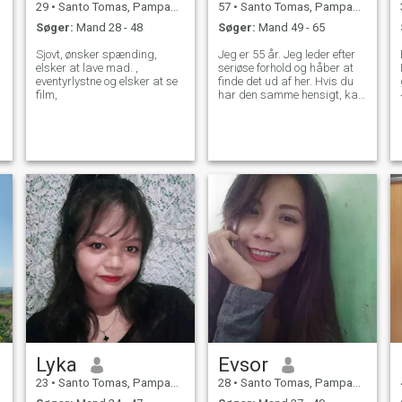
29
•
Santo Tomas, Pampanga, Filippinerne
57
•
Santo Tomas, Pampanga, Filippinerne
Søger:
Mand 28 - 48
Søger:
Mand 49 - 65
Sjovt, ønsker spænding,
Jeg er 55 år. Jeg leder efter
elsker at lave mad. ,
seriøse forhold og håber at
eventyrlystne og elsker at se
finde det ud af her. Hvis du
film,
har den samme hensigt, kan
vi chatte.
Lyka
Evsor
23
•
Santo Tomas, Pampanga, Filippinerne
28
•
Santo Tomas, Pampanga, Filippinerne