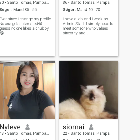
30
•
Santo Tomas, Pampanga, Filippinerne
36
•
Santo Tomas, Pampanga, Filippinerne
Søger:
Mand 35 - 55
Søger:
Mand 40 - 70
Ever since i change my profile
I have a job and I work as
No one gets interested😄 i
Admin Staff. I simply hope to
guess no one likes a chubby
meet someone who values
😂
sincerity and
companionship.
Nyleve
siomai
43
•
Santo Tomas, Pampanga, Filippinerne
22
•
Santo Tomas, Pampanga, Filippinerne