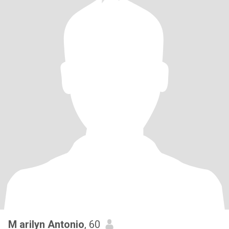
M arilyn Antonio
, 60